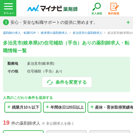
!
安心・安全な転職サポートの提供に努めます。
薬剤師の求人・転職TOP
岐阜県の薬剤師求人
多治見市の薬剤師求人
多治見市(岐阜県
多治見市(岐阜県)の住宅補助（手当）ありの薬剤師求人・転
職情報一覧
勤務地
多治見市(岐阜県)
その他
住宅補助（手当）あり
条件を変更する
人気のこだわり条件を追加する
残業月10ｈ以下
年間休日120日以上
産休・育休取得実績
19
件の薬剤師求人
※ 非公開求人を除く