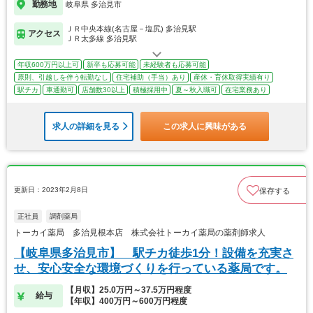
勤務地
岐阜県 多治見市
ＪＲ中央本線(名古屋－塩尻) 多治見駅
アクセス
ＪＲ太多線 多治見駅
年収600万円以上可
新卒も応募可能
未経験者も応募可能
原則、引越しを伴う転勤なし
住宅補助（手当）あり
産休・育休取得実績有り
駅チカ
車通勤可
店舗数30以上
積極採用中
夏～秋入職可
在宅業務あり
求人の詳細を見る
この求人に興味がある
更新日：2023年2月8日
保存する
正社員
調剤薬局
トーカイ薬局 多治見根本店 株式会社トーカイ薬局の薬剤師求人
【岐阜県多治見市】 駅チカ徒歩1分！設備を充実さ
せ、安心安全な環境づくりを行っている薬局です。
【月収】25.0万円～37.5万円程度
給与
【年収】400万円～600万円程度