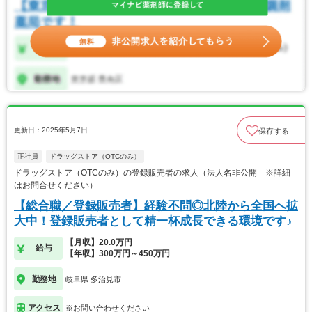
更新日：2025年5月7日
保存する
正社員
ドラッグストア（OTCのみ）
ドラッグストア（OTCのみ）の登録販売者の求人（法人名非公開 ※詳細
はお問合せください）
【総合職／登録販売者】経験不問◎北陸から全国へ拡
大中！登録販売者として精一杯成長できる環境です♪
【月収】20.0万円
給与
【年収】300万円～450万円
勤務地
岐阜県 多治見市
アクセス
※お問い合わせください