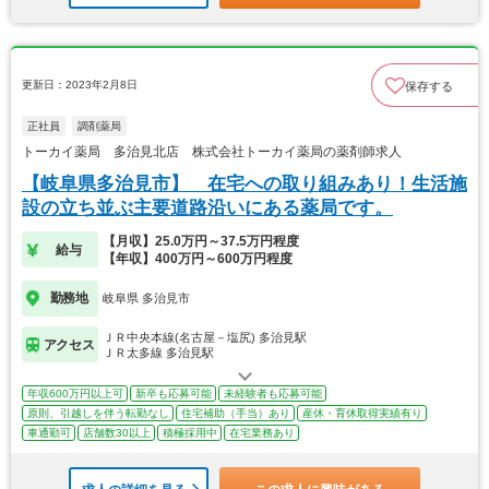
更新日：2023年2月8日
保存する
正社員
調剤薬局
トーカイ薬局 多治見北店 株式会社トーカイ薬局の薬剤師求人
【岐阜県多治見市】 在宅への取り組みあり！生活施
設の立ち並ぶ主要道路沿いにある薬局です。
【月収】25.0万円～37.5万円程度
給与
【年収】400万円～600万円程度
勤務地
岐阜県 多治見市
ＪＲ中央本線(名古屋－塩尻) 多治見駅
アクセス
ＪＲ太多線 多治見駅
年収600万円以上可
新卒も応募可能
未経験者も応募可能
原則、引越しを伴う転勤なし
住宅補助（手当）あり
産休・育休取得実績有り
車通勤可
店舗数30以上
積極採用中
在宅業務あり