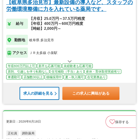
【岐阜県多治見市】最新設備の導入など、スタッフの
労働環境整備に力を入れている薬局です。
【月収】25.0万円～37.5万円程度
給与
【年収】400万円～600万円程度
【時給】2,000円～
勤務地
岐阜県 多治見市
アクセス
ＪＲ太多線 小泉駅
年収600万円以上可
新卒も応募可能
未経験者も応募可能
原則、引越しを伴う転勤なし
住宅補助（手当）あり
産休・育休取得実績有り
車通勤可
店舗数30以上
積極採用中
夏～秋入職可
在宅業務あり
求人の詳細を見る
この求人に興味がある
更新日：2026年6月18日
保存する
正社員
調剤薬局