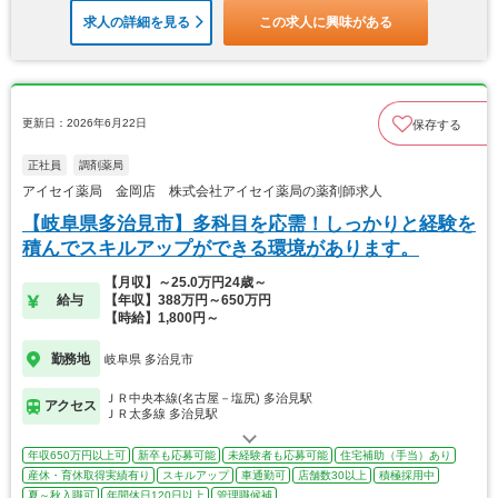
求人の詳細を見る
この求人に興味がある
更新日：2026年6月22日
保存する
正社員
調剤薬局
アイセイ薬局 金岡店 株式会社アイセイ薬局の薬剤師求人
【岐阜県多治見市】多科目を応需！しっかりと経験を
積んでスキルアップができる環境があります。
【月収】～25.0万円24歳～
給与
【年収】388万円～650万円
【時給】1,800円～
勤務地
岐阜県 多治見市
ＪＲ中央本線(名古屋－塩尻) 多治見駅
アクセス
ＪＲ太多線 多治見駅
年収650万円以上可
新卒も応募可能
未経験者も応募可能
住宅補助（手当）あり
産休・育休取得実績有り
スキルアップ
車通勤可
店舗数30以上
積極採用中
夏～秋入職可
年間休日120日以上
管理職候補