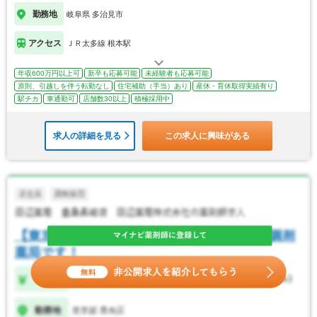
勤務地
岐阜県 多治見市
アクセス
ＪＲ太多線 根本駅
年収600万円以上可
新卒も応募可能
未経験者も応募可能
原則、引越しを伴う転勤なし
住宅補助（手当）あり
産休・育休取得実績有り
駅チカ
車通勤可
店舗数30以上
積極採用中
求人の詳細を見る
この求人に興味がある