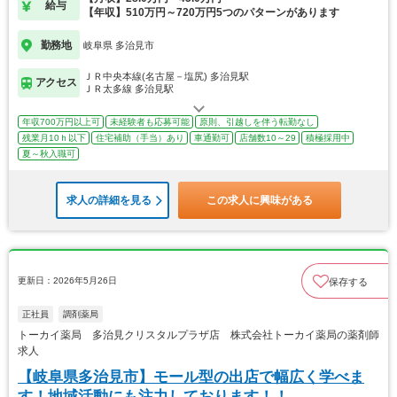
給与
【年収】510万円～720万円5つのパターンがあります
勤務地
岐阜県 多治見市
ＪＲ中央本線(名古屋－塩尻) 多治見駅
アクセス
ＪＲ太多線 多治見駅
年収700万円以上可
未経験者も応募可能
原則、引越しを伴う転勤なし
残業月10ｈ以下
住宅補助（手当）あり
車通勤可
店舗数10～29
積極採用中
夏～秋入職可
求人の詳細を見る
この求人に興味がある
更新日：2026年5月26日
保存する
正社員
調剤薬局
トーカイ薬局 多治見クリスタルプラザ店 株式会社トーカイ薬局の薬剤師
求人
【岐阜県多治見市】モール型の出店で幅広く学べま
す！地域活動にも注力しております！！