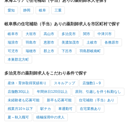
東海エリアで住宅補助（手当）ありの薬剤師求人を探す
愛知
静岡
岐阜
三重
岐阜県の住宅補助（手当）ありの薬剤師求人を市区町村で探す
岐阜市
大垣市
高山市
多治見市
関市
中津川市
瑞浪市
羽島市
恵那市
美濃加茂市
土岐市
各務原市
可児市
瑞穂市
郡上市
下呂市
羽島郡岐南町
本巣郡北方町
多治見市の薬剤師求人をこだわり条件で探す
産休・育休取得実績有り
スキルアップ
店舗数1～9
店舗数30以上
年間休日120日以上
原則、引越しを伴う転勤なし
未経験者も応募可能
新卒も応募可能
住宅補助（手当）あり
残業月10ｈ以下
駅チカ
車通勤可
在宅業務あり
夏～秋入職可
積極採用中の求人