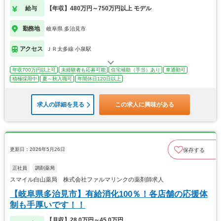
給与
【年収】480万円～750万円以上 モデル
勤務地
岐阜県 多治見市
アクセス
ＪＲ太多線 小泉駅
年収700万円以上可
未経験者も応募可能
住宅補助（手当）あり
車通勤可
積極採用中
夏～秋入職可
年間休日120日以上
求人の詳細を見る
この求人に興味がある
更新日：2026年5月26日
保存する
正社員
調剤薬局
スマイル白山薬局 株式会社ファルマリンクの薬剤師求人
【岐阜県多治見市】有給消化100％！各店舗の応援体
制も手厚いです！！
【月収】28.0万円～45.0万円