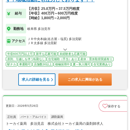
【月収】25.0万円～37.5万円程度
給与
【年収】400万円～600万円程度
【時給】1,800円～2,000円
勤務地
岐阜県 多治見市
ＪＲ中央本線(名古屋－塩尻) 多治見駅
アクセス
ＪＲ太多線 多治見駅
年収600万円以上可
新卒も応募可能
未経験者も応募可能
原則、引越しを伴う転勤なし
住宅補助（手当）あり
産休・育休取得実績有り
駅チカ
車通勤可
店舗数30以上
積極採用中
夏～秋入職可
在宅業務あり
求人の詳細を見る
この求人に興味がある
更新日：2026年5月26日
保存する
正社員
パート・アルバイト
調剤薬局
トーカイ薬局 多治見店 株式会社トーカイ薬局の薬剤師求人