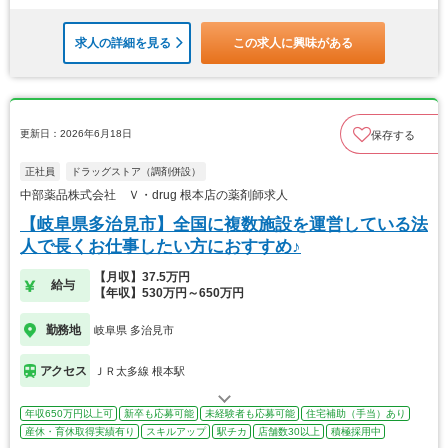
求人の詳細を見る
この求人に興味がある
更新日：2026年6月18日
保存する
正社員
ドラッグストア（調剤併設）
中部薬品株式会社 Ｖ・drug 根本店の薬剤師求人
【岐阜県多治見市】全国に複数施設を運営している法
人で長くお仕事したい方におすすめ♪
【月収】37.5万円
給与
【年収】530万円～650万円
勤務地
岐阜県 多治見市
アクセス
ＪＲ太多線 根本駅
年収650万円以上可
新卒も応募可能
未経験者も応募可能
住宅補助（手当）あり
産休・育休取得実績有り
スキルアップ
駅チカ
店舗数30以上
積極採用中