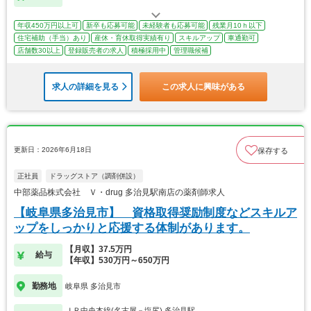
年収450万円以上可
新卒も応募可能
未経験者も応募可能
残業月10ｈ以下
住宅補助（手当）あり
産休・育休取得実績有り
スキルアップ
車通勤可
店舗数30以上
登録販売者の求人
積極採用中
管理職候補
求人の詳細を見る
この求人に興味がある
更新日：2026年6月18日
保存する
正社員
ドラッグストア（調剤併設）
中部薬品株式会社 Ｖ・drug 多治見駅南店の薬剤師求人
【岐阜県多治見市】 資格取得奨励制度などスキルア
ップをしっかりと応援する体制があります。
【月収】37.5万円
給与
【年収】530万円～650万円
勤務地
岐阜県 多治見市
ＪＲ中央本線(名古屋－塩尻) 多治見駅