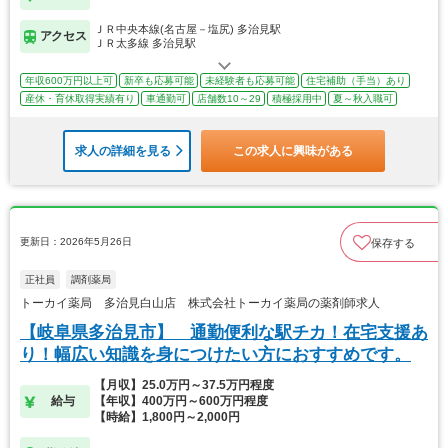
ＪＲ中央本線(名古屋－塩尻) 多治見駅
アクセス
ＪＲ太多線 多治見駅
年収600万円以上可
新卒も応募可能
未経験者も応募可能
住宅補助（手当）あり
産休・育休取得実績有り
車通勤可
店舗数10～29
積極採用中
夏～秋入職可
求人の詳細を見る
この求人に興味がある
更新日：2026年5月26日
保存する
正社員
調剤薬局
トーカイ薬局 多治見白山店 株式会社トーカイ薬局の薬剤師求人
【岐阜県多治見市】 通勤便利な駅チカ！在宅支援あ
り！幅広い知識を身につけたい方におすすめです。
【月収】25.0万円～37.5万円程度
給与
【年収】400万円～600万円程度
【時給】1,800円～2,000円