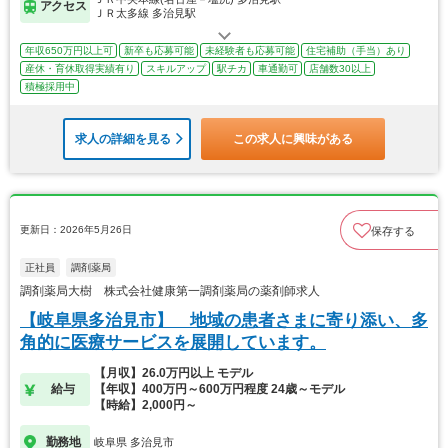
アクセス
ＪＲ太多線 多治見駅
年収650万円以上可
新卒も応募可能
未経験者も応募可能
住宅補助（手当）あり
産休・育休取得実績有り
スキルアップ
駅チカ
車通勤可
店舗数30以上
積極採用中
求人の詳細を見る
この求人に興味がある
更新日：2026年5月26日
保存する
正社員
調剤薬局
調剤薬局大樹 株式会社健康第一調剤薬局の薬剤師求人
【岐阜県多治見市】 地域の患者さまに寄り添い、多
角的に医療サービスを展開しています。
【月収】26.0万円以上 モデル
給与
【年収】400万円～600万円程度 24歳～モデル
【時給】2,000円～
勤務地
岐阜県 多治見市