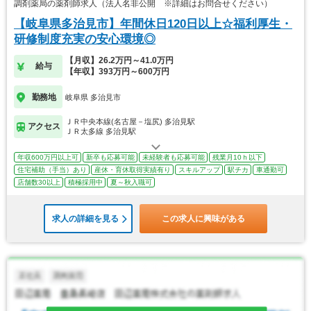
調剤薬局の薬剤師求人（法人名非公開 ※詳細はお問合せください）
【岐阜県多治見市】年間休日120日以上☆福利厚生・
研修制度充実の安心環境◎
【月収】26.2万円～41.0万円
給与
【年収】393万円～600万円
勤務地
岐阜県 多治見市
ＪＲ中央本線(名古屋－塩尻) 多治見駅
アクセス
ＪＲ太多線 多治見駅
年収600万円以上可
新卒も応募可能
未経験者も応募可能
残業月10ｈ以下
住宅補助（手当）あり
産休・育休取得実績有り
スキルアップ
駅チカ
車通勤可
店舗数30以上
積極採用中
夏～秋入職可
求人の詳細を見る
この求人に興味がある