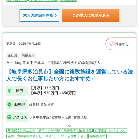
求人の詳細を見る
この求人に興味がある
更新日：2026年6月18日
保存する
正社員
調剤薬局
Ｖ・drug 笠原中央薬局 中部薬品株式会社の薬剤師求人
【岐阜県多治見市】全国に複数施設を運営している法
人で長くお仕事したい方におすすめ♪
【月収】37.5万円
給与
【年収】530万円～650万円
勤務地
岐阜県 多治見市
アクセス
ＪＲ中央本線(名古屋－塩尻) 古虎渓駅
年収650万円以上可
新卒も応募可能
未経験者も応募可能
住宅補助（手当）あり
産休・育休取得実績有り
スキルアップ
店舗数30以上
積極採用中