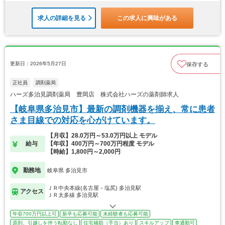
求人の詳細を見る
この求人に興味がある
更新日：2026年5月27日
保存する
正社員
調剤薬局
ハーズ多治見調剤薬局 豊岡店 株式会社ハーズの薬剤師求人
【岐阜県多治見市】最新の調剤機器を揃え、常に患者
さま目線での対応を心がけています。
【月収】28.0万円～53.0万円以上 モデル
給与
【年収】400万円～700万円程度 モデル
【時給】1,800円～2,000円
勤務地
岐阜県 多治見市
ＪＲ中央本線(名古屋－塩尻) 多治見駅
アクセス
ＪＲ太多線 多治見駅
年収700万円以上可
新卒も応募可能
未経験者も応募可能
原則、引越しを伴う転勤なし
住宅補助（手当）あり
スキルアップ
車通勤可