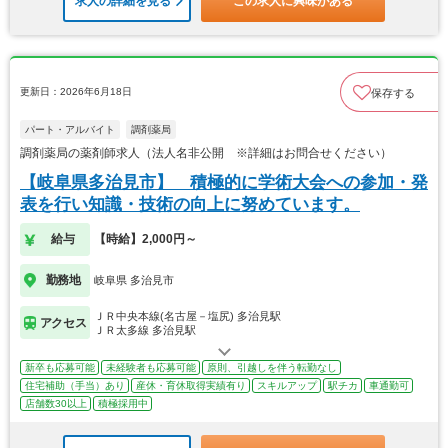
求人の詳細を見る
この求人に興味がある
更新日：2026年6月18日
保存する
パート・アルバイト
調剤薬局
調剤薬局の薬剤師求人（法人名非公開 ※詳細はお問合せください）
【岐阜県多治見市】 積極的に学術大会への参加・発
表を行い知識・技術の向上に努めています。
給与
【時給】2,000円～
勤務地
岐阜県 多治見市
ＪＲ中央本線(名古屋－塩尻) 多治見駅
アクセス
ＪＲ太多線 多治見駅
新卒も応募可能
未経験者も応募可能
原則、引越しを伴う転勤なし
住宅補助（手当）あり
産休・育休取得実績有り
スキルアップ
駅チカ
車通勤可
店舗数30以上
積極採用中