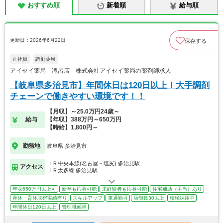
おすすめ順
新着順
給与順
更新日：2026年6月22日
保存する
正社員
調剤薬局
アイセイ薬局 滝呂店 株式会社アイセイ薬局の薬剤師求人
【岐阜県多治見市】年間休日は120日以上！大手調剤
チェーンで働きやすい環境です！！
【月収】～25.0万円24歳～
給与
【年収】388万円～650万円
【時給】1,800円～
勤務地
岐阜県 多治見市
ＪＲ中央本線(名古屋－塩尻) 多治見駅
アクセス
ＪＲ太多線 多治見駅
年収650万円以上可
新卒も応募可能
未経験者も応募可能
住宅補助（手当）あり
産休・育休取得実績有り
スキルアップ
車通勤可
店舗数30以上
積極採用中
年間休日120日以上
管理職候補