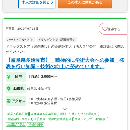
求人の詳細を見る
この求人に興味がある
更新日：2026年6月18日
保存する
パート・アルバイト
ドラッグストア（調剤併設）
ドラッグストア（調剤併設）の薬剤師求人（法人名非公開 ※詳細はお問合
せください）
【岐阜県多治見市】 積極的に学術大会への参加・発
表を行い知識・技術の向上に努めています。
給与
【時給】2,000円～
勤務地
岐阜県 多治見市
ＪＲ中央本線(名古屋－塩尻) 多治見駅
アクセス
ＪＲ太多線 多治見駅
新卒も応募可能
未経験者も応募可能
原則、引越しを伴う転勤なし
住宅補助（手当）あり
産休・育休取得実績有り
スキルアップ
車通勤可
店舗数30以上
積極採用中