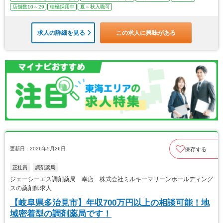
店舗数10～29
積極採用中
夏～秋入職可
求人の詳細を見る
この求人に興味がある
更新日：2026年5月26日
保存する
正社員
調剤薬局
ジェーシーエス調剤薬局 幸店 株式会社ミルキーマリーンホールディング
スの薬剤師求人
【岐阜県多治見市】年収700万円以上の相談可能！地
域密着型の調剤薬局です！