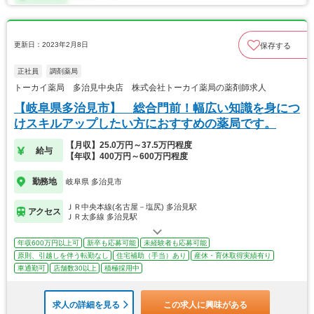
更新日：2023年2月8日
保存する
正社員
調剤薬局
トーカイ薬局 多治見中央店 株式会社トーカイ薬局の薬剤師求人
【岐阜県多治見市】 総合門前！幅広い知識を身につ
けスキルアップしたい方におすすめの薬局です。
【月収】25.0万円～37.5万円程度
給与
【年収】400万円～600万円程度
勤務地
岐阜県 多治見市
ＪＲ中央本線(名古屋－塩尻) 多治見駅
アクセス
ＪＲ太多線 多治見駅
年収600万円以上可
新卒も応募可能
未経験者も応募可能
原則、引越しを伴う転勤なし
住宅補助（手当）あり
産休・育休取得実績有り
車通勤可
店舗数30以上
積極採用中
求人の詳細を見る
この求人に興味がある