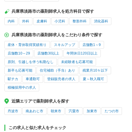
兵庫県淡路市の薬剤師求人を処方科目で探す
内科
外科
皮膚科
小児科
整形外科
消化器科
兵庫県淡路市の薬剤師求人をこだわり条件で探す
産休・育休取得実績有り
スキルアップ
店舗数1～9
店舗数10～29
店舗数30以上
年間休日120日以上
原則、引越しを伴う転勤なし
未経験者も応募可能
新卒も応募可能
住宅補助（手当）あり
残業月10ｈ以下
駅チカ
車通勤可
登録販売者の求人
夏～秋入職可
積極採用中の求人
近隣エリアで薬剤師求人を探す
丹波市
南あわじ市
朝来市
宍粟市
加東市
たつの市
この求人と似た求人をチェック