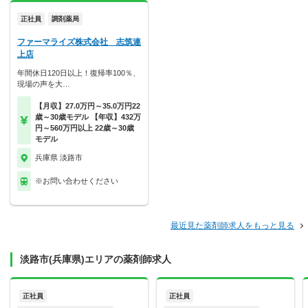
正社員
調剤薬局
ファーマライズ株式会社 志筑連
上店
年間休日120日以上！復帰率100％、
現場の声を大…
【月収】27.0万円～35.0万円22
歳～30歳モデル 【年収】432万
円～560万円以上 22歳～30歳
モデル
兵庫県 淡路市
※お問い合わせください
最近見た薬剤師求人をもっと見る
淡路市(兵庫県)エリアの薬剤師求人
正社員
正社員