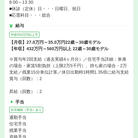
8:00～13:30
■休診（定休）日・・・日曜日、祝日
■応需科目・・・総合
給与
年収550万円以上可
【月収】27.0万円～35.0万円22歳～30歳モデル
【年収】432万円～560万円以上 22歳～30歳モデル
※賞与年2回支給（過去実績4ヶ月分）／住宅手当詳細：単身
の場合・家賃5割負担（上限2万5千円）、持ち家の場合・2万
支給／残業15分単位計算／休日出勤時1時間1.35倍に給与支給
賞与（回数）：2
昇給（回数）：2
手当
住宅補助（手当）あり
通勤手当
住宅手当
残業手当
資格手当