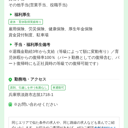
その他手当(営業手当、役職手当)
福利厚生
産休・育休取得実績有り
雇用保険、労災保険、健康保険、厚生年金保険
資金貸付制度、駐車場
手当・福利厚生備考
※退職金勤続3年から支給（等級によって額に変動有り）／育
児休暇からの復帰率100％（パート勤務としての復帰含む、パ
ート復帰時にも正社員時の等級での復帰可能です）
勤務地・アクセス
原則、引越しを伴う転勤なし
車通勤可
兵庫県淡路市志筑1718-1
※お問い合わせください
同じエリアで似た条件の求人や、同じ路線の求人なども喜んでご紹
介いたします。お悩みやご希望があれば、ぜひご相談ください。