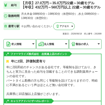
【月収】27.0万円～35.0万円22歳～30歳モデル
給与
【年収】432万円～560万円以上 22歳～30歳モデル
月火木金:08時00分～19時30分（休憩60分）,水土:08時00分～
勤務時間
13時30分（休憩0分）
最寄り駅
※お問い合わせください
アクセス
更新日：2026/06/18 求人番号：241699
求人情報
法人情報
類似の求人
ファーマライズ株式会社 志筑連上店のポイント
年に2回、評価制度有り
年に2回昇給のチャンスがある会社です。等級制を設けており、き
ちんと実力に見合った給与を頂戴することのできる調剤薬局チェー
ンの会社です。
パートタイム勤務の方も同じく等級制を設けておりますので、時給
に不満があるという声はほとんど無い会社様です。
兵庫県に10店舗以上店舗がございます。
キャリアアドバイザーのレポート