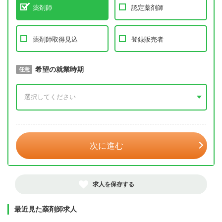
薬剤師
認定薬剤師
薬剤師取得見込
登録販売者
取得予定年
希望の就業時期
必須
任意
年 3月
次に進む
求人を保存する
最近見た薬剤師求人