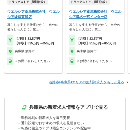
ドラッグストア（調剤併設）
ドラッグストア（調剤併設）
ウエルシア薬局株式会社 ウエル
ウエルシア薬局株式会社 ウエル
シア淡路東浦店
シア津名一宮インター店
暮らしを支える仕事だから、自分の
暮らしを支える仕事だから、自分の
暮らしも大切に。業…
暮らしも大切に。業…
【月収】33.5万円
【月収】33.5万円
【年収】515万円～650万円
【年収】515万円～650万円
兵庫県 淡路市
兵庫県 淡路市
※お問い合わせください
※お問い合わせください
淡路市(兵庫県)エリアの薬剤師求人をもっと見る
兵庫県の新着求人情報をアプリで見る
勤務地別の新着求人を毎日更新
通知設定でおすすめの求人を見逃さない
転職に役立つアプリ限定コンテンツを配信中