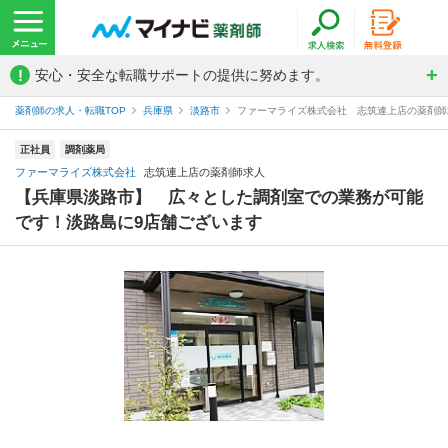
!
安心・安全な転職サポートの提供に努めます。
薬剤師の求人・転職TOP
兵庫県
淡路市
ファーマライズ株式会社 志筑連上店の薬剤師
正社員
調剤薬局
ファーマライズ株式会社
志筑連上店の薬剤師求人
【兵庫県淡路市】 広々とした調剤室での業務が可能
です！淡路島に9店舗ございます