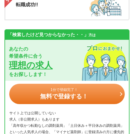
転職成功!!
「検索したけど見つからなかった・・」
方は
あなたの
希望条件に合う
理想の求人
をお探しします！
1分で登録完了！
無料で登録する！
サイト上では公開していない
求人（非公開求人）もあります
「高年収かつ転勤なしの調剤薬局」「土日休み＋平日休みの調剤薬局」
といった人気求人の場合、「マイナビ薬剤師」に登録済みの方に優先的