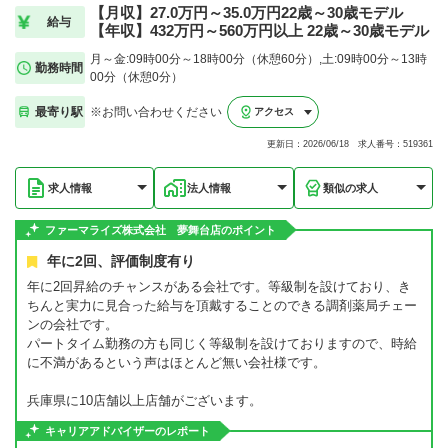
【月収】27.0万円～35.0万円22歳～30歳モデル
給与
【年収】432万円～560万円以上 22歳～30歳モデル
月～金:09時00分～18時00分（休憩60分）,土:09時00分～13時
勤務時間
00分（休憩0分）
最寄り駅
※お問い合わせください
アクセス
更新日：2026/06/18 求人番号：519361
求人情報
法人情報
類似の求人
ファーマライズ株式会社 夢舞台店のポイント
年に2回、評価制度有り
年に2回昇給のチャンスがある会社です。等級制を設けており、き
ちんと実力に見合った給与を頂戴することのできる調剤薬局チェー
ンの会社です。
パートタイム勤務の方も同じく等級制を設けておりますので、時給
に不満があるという声はほとんど無い会社様です。
兵庫県に10店舗以上店舗がございます。
キャリアアドバイザーのレポート