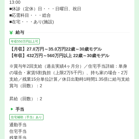
13:00
■休診（定休）日・・・日曜日、祝日
■応需科目・・・総合
■在宅・・・あり(施設)
給与
年収550万円以上可
【月収】27.0万円～35.0万円22歳～30歳モデル
【年収】432万円～560万円以上 22歳～30歳モデル
※賞与年2回支給（過去実績4ヶ月分）／住宅手当詳細：単身
の場合・家賃5割負担（上限2万5千円）、持ち家の場合・2万
支給／残業15分単位計算／休日出勤時1時間1.35倍に給与支給
賞与（回数）：2
昇給（回数）：2
手当
住宅補助（手当）あり
通勤手当
住宅手当
残業手当