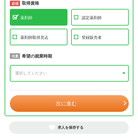
取得資格
必須
必須
薬剤師
認定薬剤師
薬剤師取得見込
登録販売者
取得予定年
希望の就業時期
必須
任意
年 3月
次に進む
求人を保存する