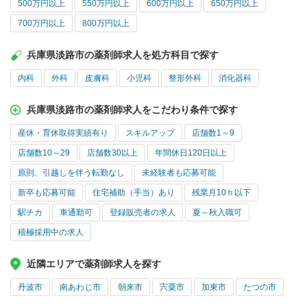
500万円以上
550万円以上
600万円以上
650万円以上
700万円以上
800万円以上
兵庫県淡路市の薬剤師求人を処方科目で探す
内科
外科
皮膚科
小児科
整形外科
消化器科
兵庫県淡路市の薬剤師求人をこだわり条件で探す
産休・育休取得実績有り
スキルアップ
店舗数1～9
店舗数10～29
店舗数30以上
年間休日120日以上
原則、引越しを伴う転勤なし
未経験者も応募可能
新卒も応募可能
住宅補助（手当）あり
残業月10ｈ以下
駅チカ
車通勤可
登録販売者の求人
夏～秋入職可
積極採用中の求人
近隣エリアで薬剤師求人を探す
丹波市
南あわじ市
朝来市
宍粟市
加東市
たつの市