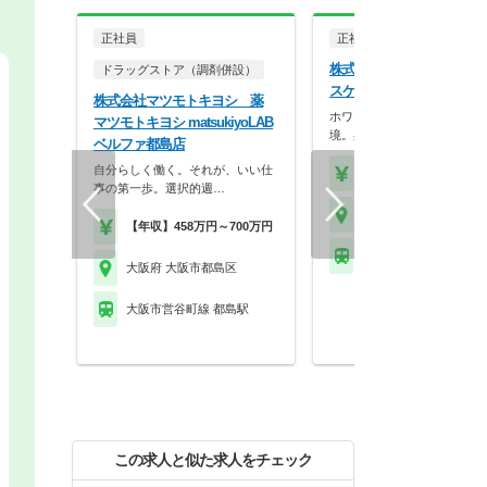
正社員
正社員
調剤薬局
株式会社ココカラファイン
ドラッグストア（調剤併設）
スケア メイプル薬局 都
株式会社マツモトキヨシ 薬
ホワイト500認定のクリーン
マツモトキヨシ matsukiyoLAB
境。身だしなみの自…
ベルファ都島店
自分らしく働く。それが、いい仕
【年収】430万円～56
事の第一歩。選択的週…
大阪府 大阪市都島区
【年収】458万円～700万円
大阪市営谷町線 都島駅
大阪府 大阪市都島区
大阪市営谷町線 都島駅
この求人と似た求人をチェック