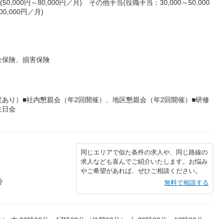
000円～80,000円／月) その他手当(役職手当：30,000～50,000
,000円／月)
金保険、損害保険
、限度あり）■社内懇親会（年2回開催）、地区懇親会（年2回開催）■研修
生日会
同じエリアで似た条件の求人や、同じ路線の
求人なども喜んでご紹介いたします。お悩み
やご希望があれば、ぜひご相談ください。
分
無料で相談する