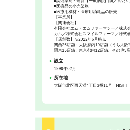
■調剤薬局の運営【一般病院門前／官公
■医療品の小売業務
■医療用機材・医療用消耗品の販売
【事業所】
【関連会社】
有限会社エム・エムファーマシー／株式会
カル／株式会社スマイルファーマ／株式
【店舗数】※2022年6月時点
関西26店舗：大阪府内19店舗（うち大阪
関東15店舗：東京都内12店舗、その他3
設立
1999年02月
所在地
大阪市北区
西天満4丁目3番11号 NISHITEN