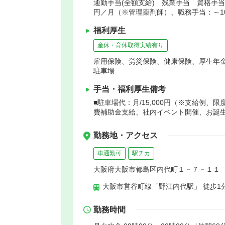
通勤手当(全額支給) 残業手当 資格手当(50,
円／月（※管理薬剤師）、職務手当：～100
福利厚生
産休・育休取得実績有り
雇用保険、労災保険、健康保険、厚生年
駐車場
手当・福利厚生備考
■駐車場代：月/15,000円（※支給例
費補助金支給、社内イベント開催、お誕
勤務地・アクセス
車通勤可
駅チカ
大阪府大阪市都島区内代町１－７－１１
大阪市営谷町線「野江内代駅」 徒歩1
勤務時間