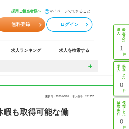
採用ご担当者様へ
マイページでできること
無料登録
ログイン
1
求人ランキング
求人を検索する
0
更新日：2026/06/18
求人番号：241257
休暇も取得可能な働
0