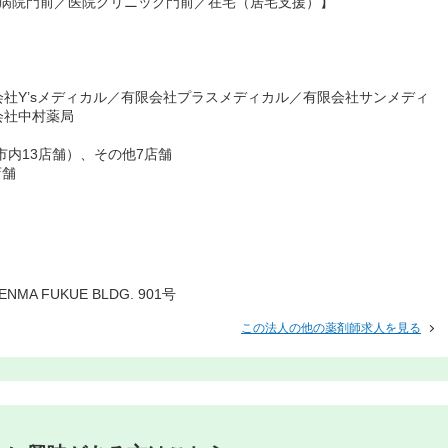
立病院門前／医院クリニック門前／在宅（居宅支援）】
社Y’sメディカル／有限会社プラスメディカル／有限会社サンメディ
会社中村薬局
市内13店舗）、その他7店舗
店舗
MA FUKUE BLDG. 901号
この法人の他の薬剤師求人を見る