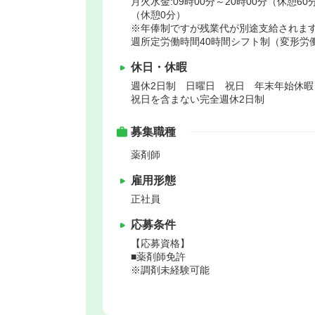
月火水金:09時00分～20時00分（休憩60分
（休憩0分）
※年俸制ですが残業代が別途支給されます
週所定労働時間40時間シフト制（変形労
休日・休暇
週休2日制 日曜日 祝日 年末年始休
祝日を含まない完全週休2日制
募集職種
薬剤師
雇用形態
正社員
応募条件
【応募資格】
■薬剤師免許
※調剤未経験可能