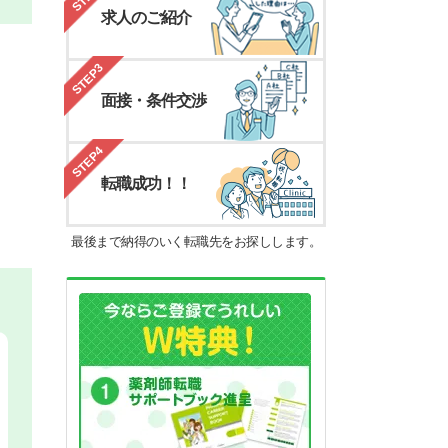
求人のご紹介
STEP3
面接・条件交渉
STEP4
転職成功！！
最後まで納得のいく転職先をお探しします。