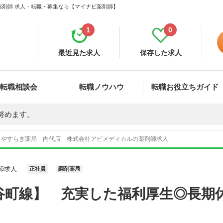
薬剤師 求人・転職・募集なら【マイナビ薬剤師】
1
0
最近見た求人
保存した求人
転職相談会
転職ノウハウ
転職お役立ちガイド
努めます。
やすらぎ薬局 内代店 株式会社アビメディカルの薬剤師求人
師求人
正社員
調剤薬局
谷町線】 充実した福利厚生◎長期