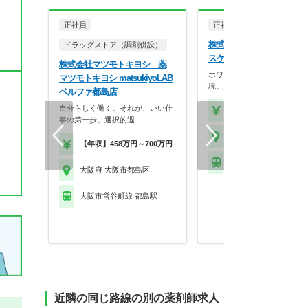
正社員
正社員
調剤薬局
株式会社ココカラファイン
ドラッグストア（調剤併設）
スケア メイプル薬局 都
株式会社マツモトキヨシ 薬
ホワイト500認定のクリーン
マツモトキヨシ matsukiyoLAB
境。身だしなみの自…
ベルファ都島店
自分らしく働く。それが、いい仕
【年収】430万円～56
事の第一歩。選択的週…
大阪府 大阪市都島区
【年収】458万円～700万円
大阪市営谷町線 都島駅
大阪府 大阪市都島区
大阪市営谷町線 都島駅
近隣の同じ路線の別の薬剤師求人