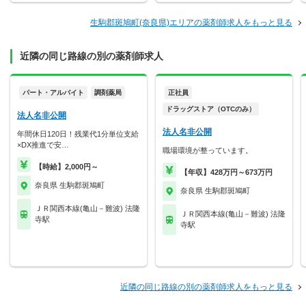
生駒郡斑鳩町(奈良県)エリアの薬剤師求人をもっと見る
近隣の同じ路線の別の薬剤師求人
パート・アルバイト
調剤薬局
正社員
ドラッグストア（OTCのみ）
法人名非公開
法人名非公開
年間休日120日！残業代1分単位支給
×DX推進で安…
職場環境が整っています。
【時給】2,000円～
【年収】428万円～673万円
奈良県 生駒郡斑鳩町
奈良県 生駒郡斑鳩町
ＪＲ関西本線(亀山－難波) 法隆
ＪＲ関西本線(亀山－難波) 法隆
寺駅
寺駅
近隣の同じ路線の別の薬剤師求人をもっと見る