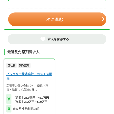
年 3月
次に進む
求人を保存する
最近見た薬剤師求人
正社員
調剤薬局
ビックリー株式会社 コスモス薬
局
定着率の良い会社です、奈良・京
都・滋賀にて店舗を展…
【月収】23.0万円～45.0万円
【年収】322万円～600万円
奈良県 生駒郡斑鳩町