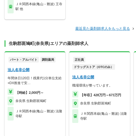
ＪＲ関西本線(亀山－難波) 王寺
駅 他
最近見た薬剤師求人をもっと見る
生駒郡斑鳩町(奈良県)エリアの薬剤師求人
パート・アルバイト
調剤薬局
正社員
ドラッグストア（OTCのみ）
法人名非公開
法人名非公開
年間休日120日！残業代1分単位支給
×DX推進で安…
職場環境が整っています。
【時給】2,000円～
【年収】428万円～673万円
奈良県 生駒郡斑鳩町
奈良県 生駒郡斑鳩町
ＪＲ関西本線(亀山－難波) 法隆
ＪＲ関西本線(亀山－難波) 法隆
寺駅
寺駅