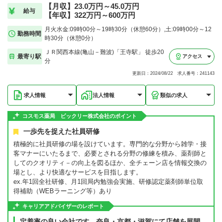
【月収】23.0万円～45.0万円
給与
【年収】322万円～600万円
月火水金:09時00分～19時30分（休憩60分）,土:09時00分～12
勤務時間
時30分（休憩0分）
ＪＲ関西本線(亀山－難波)「王寺駅」 徒歩20
最寄り駅
アクセス
分
更新日：2024/08/22 求人番号：241143
求人情報
法人情報
類似の求人
コスモス薬局 ビックリー株式会社のポイント
一歩先を捉えた社員研修
積極的に社員研修の場を設けています。専門的な分野から雑学・接
客マナーにいたるまで、必要とされる分野の修練を積み、薬剤師と
してのクオリティ－の向上を図るほか、全チェーン店を情報交換の
場とし、より快適なサービスを目指します。
ex.年1回全社研修、月1回局内勉強会実施、研修認定薬剤師単位取
得補助（WEBラーニング等）あり
キャリアアドバイザーのレポート
定着率の良い会社です、奈良・京都・滋賀にて店舗を展開