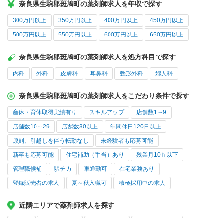
奈良県生駒郡斑鳩町の薬剤師求人を年収で探す
300万円以上
350万円以上
400万円以上
450万円以上
500万円以上
550万円以上
600万円以上
650万円以上
奈良県生駒郡斑鳩町の薬剤師求人を処方科目で探す
内科
外科
皮膚科
耳鼻科
整形外科
婦人科
奈良県生駒郡斑鳩町の薬剤師求人をこだわり条件で探す
産休・育休取得実績有り
スキルアップ
店舗数1～9
店舗数10～29
店舗数30以上
年間休日120日以上
原則、引越しを伴う転勤なし
未経験者も応募可能
新卒も応募可能
住宅補助（手当）あり
残業月10ｈ以下
管理職候補
駅チカ
車通勤可
在宅業務あり
登録販売者の求人
夏～秋入職可
積極採用中の求人
近隣エリアで薬剤師求人を探す