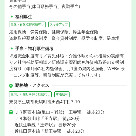
資格手当
その他手当(休日勤務手当、夜勤手当)
福利厚生
産休・育休取得実績有り
スキルアップ
雇用保険、労災保険、健康保険、厚生年金保険
資格取得奨励金制度、資金貸付制度、奨学金制度、駐車場
手当・福利厚生備考
※退職金制度有り／育児休暇・介護休暇からの復帰の実績有
り／社宅補助要相談／研修認定薬剤師免許資格取得の支援制
度有り（年1回の社内勉強会、月1度の局内勉強会、WEBe-ラ
ーニング制度等、研修制度が充実しております）
勤務地・アクセス
原則、引越しを伴う転勤なし
車通勤可
奈良県生駒郡斑鳩町龍田西4丁目7-10
ＪＲ関西本線(亀山－難波)「王寺駅」 徒歩20分
ＪＲ和歌山線「王寺駅」 徒歩20分
近鉄生駒線「王寺駅」 徒歩20分
近鉄田原本線「新王寺駅」 徒歩20分