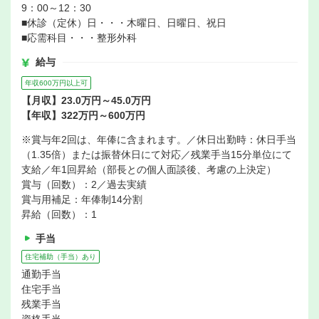
9：00～12：30
■休診（定休）日・・・木曜日、日曜日、祝日
■応需科目・・・整形外科
給与
年収600万円以上可
【月収】23.0万円～45.0万円
【年収】322万円～600万円
※賞与年2回は、年俸に含まれます。／休日出勤時：休日手当
（1.35倍）または振替休日にて対応／残業手当15分単位にて
支給／年1回昇給（部長との個人面談後、考慮の上決定）
賞与（回数）：2／過去実績
賞与用補足：年俸制14分割
昇給（回数）：1
手当
住宅補助（手当）あり
通勤手当
住宅手当
残業手当