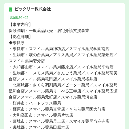
ビックリー株式会社
店舗数10～29
【事業内容】
保険調剤・一般薬品販売・居宅介護支援事業
【拠点詳細】
◆奈良県
・奈良市：スマイル薬局神功店／スマイル薬局学園南店
・生駒市：萩の台薬局／アリス薬局／スマイル薬局菜畑店／
スマイル薬局壱分店
・大和郡山市：スマイル薬局藤原店／スマイル薬局平端店
・生駒郡：コスモス薬局／さんごう薬局／スマイル薬局菊美
台店／スマイル薬局竜田店／スマイル薬局椿井店
・北葛城郡：さくら調剤薬局／ピーター薬局／スマイル薬局
星和台店／スマイル薬局りーべる王寺店／スマイル薬局広瀬
台店／スマイル薬局元町店／スマイル薬局河合店
・桜井市：ハートプラス薬局
・橿原市：スマイル薬局真菅店／きらら薬局医大前店
・大和高田市：スマイル薬局片塩店
・葛城市：スマイル薬局尺土店／スマイル薬局当麻寺店
・磯城郡：スマイル薬局田原本店