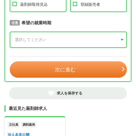
薬剤師取得見込
登録販売者
取得予定年
希望の就業時期
必須
任意
年 3月
次に進む
求人を保存する
最近見た薬剤師求人
正社員
調剤薬局
法人名非公開