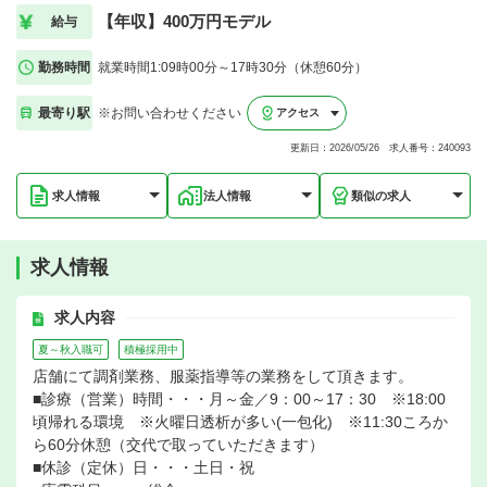
【年収】400万円モデル
給与
勤務時間
就業時間1:09時00分～17時30分（休憩60分）
最寄り駅
※お問い合わせください
アクセス
更新日：2026/05/26 求人番号：240093
求人情報
法人情報
類似の求人
求人情報
求人内容
夏～秋入職可
積極採用中
店舗にて調剤業務、服薬指導等の業務をして頂きます。
■診療（営業）時間・・・月～金／9：00～17：30 ※18:00
頃帰れる環境 ※火曜日透析が多い(一包化) ※11:30ころか
ら60分休憩（交代で取っていただきます）
■休診（定休）日・・・土日・祝