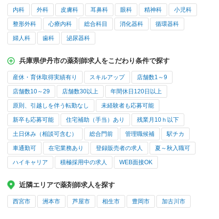
内科
外科
皮膚科
耳鼻科
眼科
精神科
小児科
整形外科
心療内科
総合科目
消化器科
循環器科
婦人科
歯科
泌尿器科
兵庫県伊丹市の薬剤師求人をこだわり条件で探す
産休・育休取得実績有り
スキルアップ
店舗数1～9
店舗数10～29
店舗数30以上
年間休日120日以上
原則、引越しを伴う転勤なし
未経験者も応募可能
新卒も応募可能
住宅補助（手当）あり
残業月10ｈ以下
土日休み（相談可含む）
総合門前
管理職候補
駅チカ
車通勤可
在宅業務あり
登録販売者の求人
夏～秋入職可
ハイキャリア
積極採用中の求人
WEB面接OK
近隣エリアで薬剤師求人を探す
西宮市
洲本市
芦屋市
相生市
豊岡市
加古川市