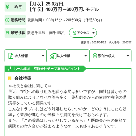
【月収】25.0万円.
給与
【年収】400万円～600万円. モデル
勤務時間
就業時間１:08時15分～20時30分（休憩60分）
最寄り駅
阪急千里線「南千里駅」
アクセス
更新日：2024/04/22 求人番号：236057
求人情報
法人情報
類似の求人
ちーぷ薬局 有限会社チープ薬局のポイント
会社特徴
≪社長と会社に関して≫
最近、在宅への取り組みを謳う薬局は多いですが、同社は昔からの
取り組みによりノウハウ等も多く、薬剤師会からの依頼で在宅の講
演等をしている薬局です。
こんなトラブルにはどう対処したらいいのか、どのようにしたら効
率よく業務が進むのか等様々な質問を受けておられます。
また、「この薬局はしっかりしているから」と医師会からの依頼で
病院との付き合いが始まるようなケースも多々あるそうです。