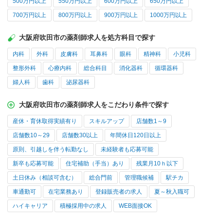
500万円以上
550万円以上
600万円以上
650万円以上
700万円以上
800万円以上
900万円以上
1000万円以上
大阪府吹田市の薬剤師求人を処方科目で探す
内科
外科
皮膚科
耳鼻科
眼科
精神科
小児科
整形外科
心療内科
総合科目
消化器科
循環器科
婦人科
歯科
泌尿器科
大阪府吹田市の薬剤師求人をこだわり条件で探す
産休・育休取得実績有り
スキルアップ
店舗数1～9
店舗数10～29
店舗数30以上
年間休日120日以上
原則、引越しを伴う転勤なし
未経験者も応募可能
新卒も応募可能
住宅補助（手当）あり
残業月10ｈ以下
土日休み（相談可含む）
総合門前
管理職候補
駅チカ
車通勤可
在宅業務あり
登録販売者の求人
夏～秋入職可
ハイキャリア
積極採用中の求人
WEB面接OK