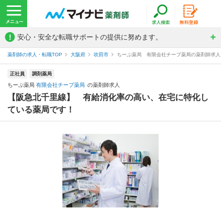
!
安心・安全な転職サポートの提供に努めます。
薬剤師の求人・転職TOP
大阪府
吹田市
ちーぷ薬局 有限会社チープ薬局の薬剤師求人
正社員
調剤薬局
ちーぷ薬局
有限会社チープ薬局
の薬剤師求人
【阪急北千里線】 有給消化率の高い、在宅に特化し
ている薬局です！