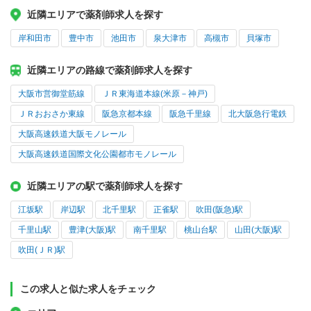
近隣エリアで薬剤師求人を探す
岸和田市
豊中市
池田市
泉大津市
高槻市
貝塚市
近隣エリアの路線で薬剤師求人を探す
大阪市営御堂筋線
ＪＲ東海道本線(米原－神戸)
ＪＲおおさか東線
阪急京都本線
阪急千里線
北大阪急行電鉄
大阪高速鉄道大阪モノレール
大阪高速鉄道国際文化公園都市モノレール
近隣エリアの駅で薬剤師求人を探す
江坂駅
岸辺駅
北千里駅
正雀駅
吹田(阪急)駅
千里山駅
豊津(大阪)駅
南千里駅
桃山台駅
山田(大阪)駅
吹田(ＪＲ)駅
この求人と似た求人をチェック