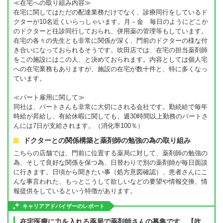
≪在宅への取り組み内容≫
在宅に関してはただの配達業務だけでなく、診療同行をしているド
クターが10名近くいらっしゃいます。月－金 毎日のようにどこか
のドクターと往診同行しておられ、併用薬の管理等もしています。
在宅の各々の先生とも非常に関係が深く、門前のドクターの様な付
き合いになっておられるそうです。吹田店では、在宅の担当薬剤師
をこの施設にはこの人、と決めておられます。内容としては個人宅
への在宅業務もありますが、施設の在宅が数十件と、特に多くなっ
ています。
≪パート雇用に関して≫
同社は、パートさんも非常に大切にされる会社です。勤続給で毎年
時給が昇給し、有給休暇に関しても、週30時間以上勤務のパートさ
んには7日が支給されます。（消化率100％）
ドクターとの関係構築と薬剤師の勉強の為の取り組み
こちらの店舗では、門前に位置する薬局に対して、薬剤師の勉強の
為、そして良好な関係を保つ為、日替わりで別の薬剤師が毎日面談
に行きます。日頃から聞きたい事（処方意図確認）、患者さんにこ
んな事言われた、もっとこうして欲しいなどの要望や情報交換、情
報提供をしているという特徴があります。
キャリアアドバイザーのレポート
在宅医療に力を入れる薬局で薬剤師さんの募集です。【吹