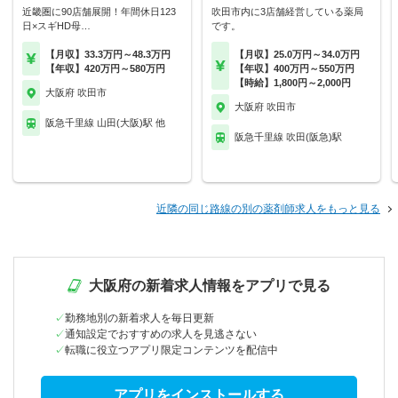
近畿圏に90店舗展開！年間休日123
吹田市内に3店舗経営している薬局
日×スギHD母…
です。
【月収】33.3万円～48.3万円
【月収】25.0万円～34.0万円
【年収】420万円～580万円
【年収】400万円～550万円
【時給】1,800円～2,000円
大阪府 吹田市
大阪府 吹田市
阪急千里線 山田(大阪)駅 他
阪急千里線 吹田(阪急)駅
近隣の同じ路線の別の薬剤師求人をもっと見る
大阪府の新着求人情報をアプリで見る
勤務地別の新着求人を毎日更新
通知設定でおすすめの求人を見逃さない
転職に役立つアプリ限定コンテンツを配信中
アプリをインストールする