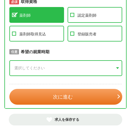
取得資格
必須
必須
薬剤師
認定薬剤師
薬剤師取得見込
登録販売者
取得予定年
希望の就業時期
必須
任意
年 3月
次に進む
求人を保存する