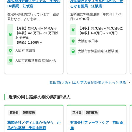
株式会社近畿メディカル えがお
株式会社メディカルかるがも か
De薬局 江坂店
るがも薬局 江坂店
在宅を積極的に行っています！往診
近畿圏に90店舗展開！年間休日123
同行など、より患者…
日×スギHD母…
【月収】28.0万円～54.0万円
【月収】33.3万円～48.3万円位
【年収】420万円～700万円以
【年収】420万円～580万円
上 モデル
大阪府 吹田市
【時給】1,900円～
大阪府 吹田市
大阪市営御堂筋線 江坂駅 他
大阪市営御堂筋線 江坂駅 他
吹田市(大阪府)エリアの薬剤師求人をもっと見る
近隣の同じ路線の別の薬剤師求人
正社員
調剤薬局
正社員
調剤薬局
株式会社メディカルかるがも か
有限会社ファーマ・ケア 前田薬
るがも薬局 千里山田店
局