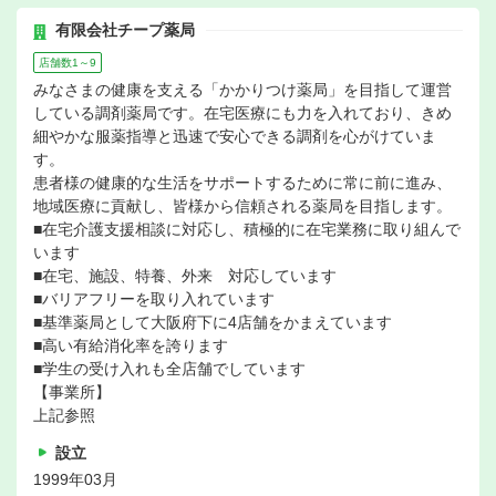
有限会社チープ薬局
店舗数1～9
みなさまの健康を支える「かかりつけ薬局」を目指して運営
している調剤薬局です。在宅医療にも力を入れており、きめ
細やかな服薬指導と迅速で安心できる調剤を心がけていま
す。
患者様の健康的な生活をサポートするために常に前に進み、
地域医療に貢献し、皆様から信頼される薬局を目指します。
■在宅介護支援相談に対応し、積極的に在宅業務に取り組んで
います
■在宅、施設、特養、外来 対応しています
■バリアフリーを取り入れています
■基準薬局として大阪府下に4店舗をかまえています
■高い有給消化率を誇ります
■学生の受け入れも全店舗でしています
【事業所】
上記参照
設立
1999年03月