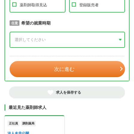
薬剤師取得見込
登録販売者
取得予定年
希望の就業時期
必須
任意
年 3月
次に進む
求人を保存する
最近見た薬剤師求人
正社員
調剤薬局
法人名非公開