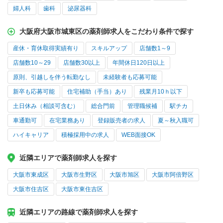
婦人科
歯科
泌尿器科
大阪府大阪市城東区の薬剤師求人をこだわり条件で探す
産休・育休取得実績有り
スキルアップ
店舗数1～9
店舗数10～29
店舗数30以上
年間休日120日以上
原則、引越しを伴う転勤なし
未経験者も応募可能
新卒も応募可能
住宅補助（手当）あり
残業月10ｈ以下
土日休み（相談可含む）
総合門前
管理職候補
駅チカ
車通勤可
在宅業務あり
登録販売者の求人
夏～秋入職可
ハイキャリア
積極採用中の求人
WEB面接OK
近隣エリアで薬剤師求人を探す
大阪市東成区
大阪市生野区
大阪市旭区
大阪市阿倍野区
大阪市住吉区
大阪市東住吉区
近隣エリアの路線で薬剤師求人を探す