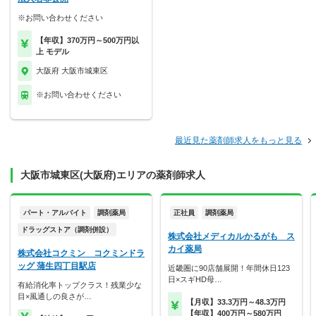
※お問い合わせください
【年収】370万円～500万円以
上 モデル
大阪府 大阪市城東区
※お問い合わせください
最近見た薬剤師求人をもっと見る
大阪市城東区(大阪府)エリアの薬剤師求人
パート・アルバイト
調剤薬局
正社員
調剤薬局
ドラッグストア（調剤併設）
株式会社メディカルかるがも ス
カイ薬局
株式会社コクミン コクミンドラ
ッグ 蒲生四丁目駅店
近畿圏に90店舗展開！年間休日123
日×スギHD母…
有給消化率トップクラス！残業少な
目×風通しの良さが…
【月収】33.3万円～48.3万円
【年収】400万円～580万円