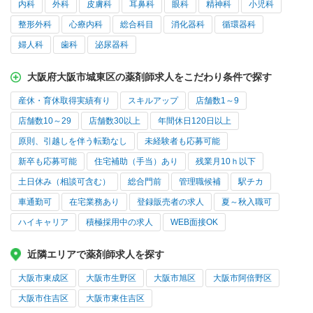
内科
外科
皮膚科
耳鼻科
眼科
精神科
小児科
整形外科
心療内科
総合科目
消化器科
循環器科
婦人科
歯科
泌尿器科
大阪府大阪市城東区の薬剤師求人をこだわり条件で探す
産休・育休取得実績有り
スキルアップ
店舗数1～9
店舗数10～29
店舗数30以上
年間休日120日以上
原則、引越しを伴う転勤なし
未経験者も応募可能
新卒も応募可能
住宅補助（手当）あり
残業月10ｈ以下
土日休み（相談可含む）
総合門前
管理職候補
駅チカ
車通勤可
在宅業務あり
登録販売者の求人
夏～秋入職可
ハイキャリア
積極採用中の求人
WEB面接OK
近隣エリアで薬剤師求人を探す
大阪市東成区
大阪市生野区
大阪市旭区
大阪市阿倍野区
大阪市住吉区
大阪市東住吉区