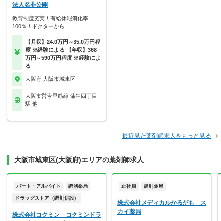
法人名非公開
教育制度充実！有給休暇消化率
100％！ドクターから…
【月収】24.0万円～35.0万円程
度 ※経験による 【年収】368
万円～590万円程度 ※経験によ
る
大阪府 大阪市城東区
大阪市営今里筋線 蒲生四丁目
駅 他
最近見た薬剤師求人をもっと見る
大阪市城東区(大阪府)エリアの薬剤師求人
パート・アルバイト
調剤薬局
正社員
調剤薬局
ドラッグストア（調剤併設）
株式会社メディカルかるがも ス
カイ薬局
株式会社コクミン コクミンドラ