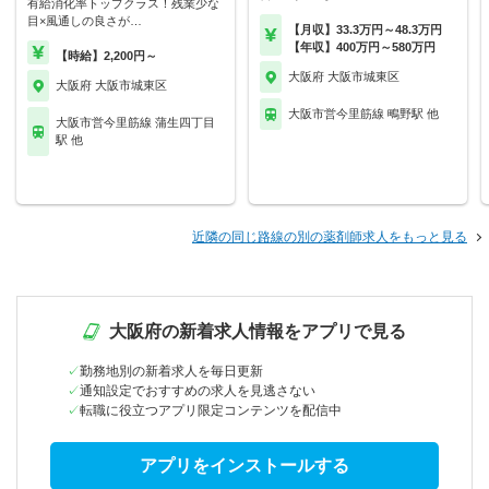
有給消化率トップクラス！残業少な
目×風通しの良さが…
【月収】33.3万円～48.3万円
【年収】400万円～580万円
【時給】2,200円～
大阪府 大阪市城東区
大阪府 大阪市城東区
大阪市営今里筋線 鴫野駅 他
大阪市営今里筋線 蒲生四丁目
駅 他
近隣の同じ路線の別の薬剤師求人をもっと見る
大阪府の新着求人情報をアプリで見る
勤務地別の新着求人を毎日更新
通知設定でおすすめの求人を見逃さない
転職に役立つアプリ限定コンテンツを配信中
アプリをインストールする