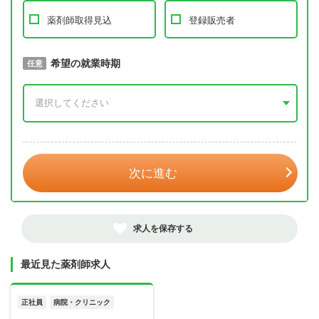
薬剤師取得見込
登録販売者
取得予定年
希望の就業時期
必須
任意
年 3月
次に進む
求人を保存する
最近見た薬剤師求人
正社員
病院・クリニック