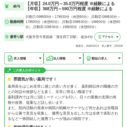
【月収】24.0万円～35.0万円程度 ※経験による
給与
【年収】368万円～590万円程度 ※経験による
日勤①:09時00分～17時30分（休憩60分）,日勤②:08時30分～
勤務時間
17時00分（休憩60分）,日勤③:09時30分～18時00分（休憩60
分）,日勤④:10時30分～19時00分（休憩60分）
最寄り駅
大阪市営今里筋線「蒲生四丁目駅」 徒歩4分
アクセス
更新日：2026/03/13 求人番号：225209
求人情報
法人情報
類似の求人
この求人のポイント
雰囲気が良い薬局です！
薬局長をはじめ非常に感じの良い方が多く、薬剤師以外の職種の方
との対話や挨拶なども多く、非常に明るい職場です。
薬剤課内では月に1回ミーティングを行い、日々の業務の支障の有
無や改善、提案など話し合います。
また、院内活動の発表や病院の戦略やテーマなど何かあれば全職員
から公募で意見を収集し、優秀な意見を出した方は全体で表彰され
るなど一致団結した連携プレーが強みの病院です。