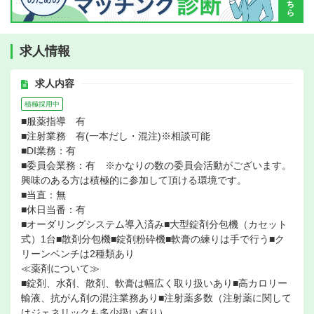
求人情報
求人内容
積極採用中
■服薬指導 有
■注射業務 有(一本だし・混注)※相談可能
■DI業務：有
■委員会業務：有 ※かなりの数の委員会活動がございます。
興味のある方は積極的に参加して頂ける環境です。
■当直：無
■休日当番：有
■オーダリングシステム導入済み■大型錠剤分包機（カセット
式）1台■散剤分包機■錠剤粉砕機■軟膏の練りは手で行う■ク
リーンベンチは2種類あり
≪薬剤について≫
■錠剤、水剤、散剤、軟膏は幅広く取り扱いあり■高カロリー
輸液、抗がん剤の混注業務あり■注射薬多数（注射薬に関して
はジェネリックも多少扱い有り）