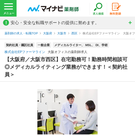
!
安心・安全な転職サポートの提供に努めます。
薬剤師の求人・転職TOP
大阪府
大阪市
西区
株式会社EPファーマライン 大阪オ
契約社員・嘱託社員
一般企業
メディカルライター、 MSL、 DI、学術
株式会社EPファーマライン
大阪オフィスの薬剤師求人
【大阪府／大阪市西区】在宅勤務可！勤務時間相談可
◎メディカルライティング業務ができます！＜契約社
員＞