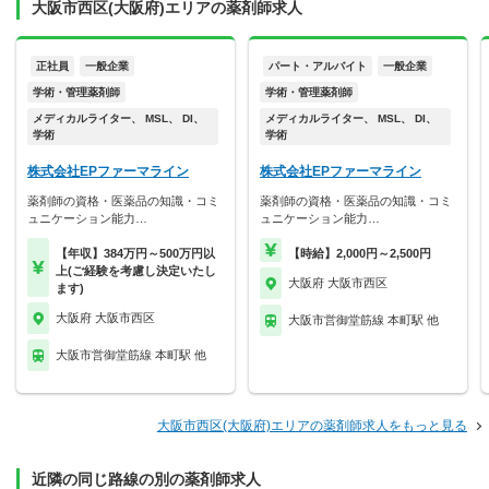
大阪市西区(大阪府)エリアの薬剤師求人
正社員
一般企業
パート・アルバイト
一般企業
学術・管理薬剤師
学術・管理薬剤師
メディカルライター、 MSL、 DI、
メディカルライター、 MSL、 DI、
学術
学術
株式会社EPファーマライン
株式会社EPファーマライン
薬剤師の資格・医薬品の知識・コミ
薬剤師の資格・医薬品の知識・コミ
ュニケーション能力…
ュニケーション能力…
【年収】384万円～500万円以
【時給】2,000円～2,500円
上(ご経験を考慮し決定いたし
大阪府 大阪市西区
ます)
大阪府 大阪市西区
大阪市営御堂筋線 本町駅 他
大阪市営御堂筋線 本町駅 他
大阪市西区(大阪府)エリアの薬剤師求人をもっと見る
近隣の同じ路線の別の薬剤師求人