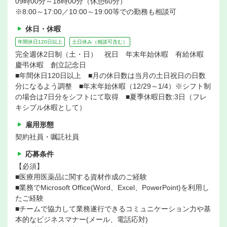
09時00分～18時00分（休憩60分）
※8:00～17:00／10:00～19:00等での勤務も相談可
休日・休暇
年間休日120日以上
土日休み（相談可含む）
完全週休2日制（土・日） 祝日 年末年始休暇 有給休暇
慶弔休暇 創立記念日
■年間休日120日以上 ■月の休日数は当月の土日祝日の日数
分になるよう調整 ■年末年始休暇（12/29～1/4）※シフト制
の場合は7日分をシフトにて取得 ■夏季休暇日数:3日（フレ
キシブル休暇として）
雇用形態
契約社員・嘱託社員
応募条件
【必須】
■医療用医薬品に関する資材作成のご経験
■業務でMicrosoft Office(Word、Excel、PowerPoint)を利用し
たご経験
■チームで協力して業務遂行できるコミュニケーション力や基
本的なビジネスマナー(メール、電話応対)