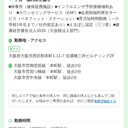
■保養所（健保提携施設）■インフルエンザ予防接種補助あ
り ■カウンセリングサービス（EAP）■会員制福利厚生サー
ビス（ベネフィット・ステーション）■育児短時間勤務（～小
学校1年生まで／社内規定あり）■えるぼし認定（三ツ星）■健
康経営優良法人2026（大規模法人部門）
勤務地・アクセス
駅チカ
大阪府大阪市西区靭本町1-11-7 信濃橋三井ビルディング2F
大阪市営御堂筋線「本町駅」 徒歩2分
大阪市営四つ橋線「本町駅」 徒歩2分
大阪市営中央線「本町駅」 徒歩2分
同じエリアで似た条件の求人や、同じ路線の求人なども喜んでご紹
介いたします。お悩みやご希望があれば、ぜひご相談ください。
無料で相談する
勤務時間