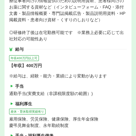
療従事者向けの情報提供のための説明用資材、患者様向けの
お薬に関する資材など（インタビューフォーム・FAQ・添付
文書・製品情報概要・専門誌掲載広告・製品説明用資料・HP
掲載資料・患者向け資材・くすりのしおりなど）
◎研修終了後は在宅勤務可能です ※業務上必要に応じて出
社対応の可能性あり
給与
年収400万円以上可
【年収】400万円
※給与は、経験・能力・業績により変動があります
手当
通勤手当(実費支給（非課税限度額の範囲）)
福利厚生
産休・育休取得実績有り
雇用保険、労災保険、健康保険、厚生年金保険
慶弔見舞金制度、永年勤続制度
手当・福利厚生備考