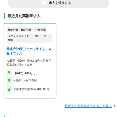
求人を保存する
最近見た薬剤師求人
契約社員・嘱託社員
一般企業
メディカルライター、 MSL、 DI、
学術
株式会社EPファーマライン 大
阪オフィス
＼最寄り駅から徒歩約2分／医療用
医薬品に関する資材…
【年収】400万円
大阪府 大阪市西区
大阪市営御堂筋線 本町駅 他
最近見た薬剤師求人をもっと見る