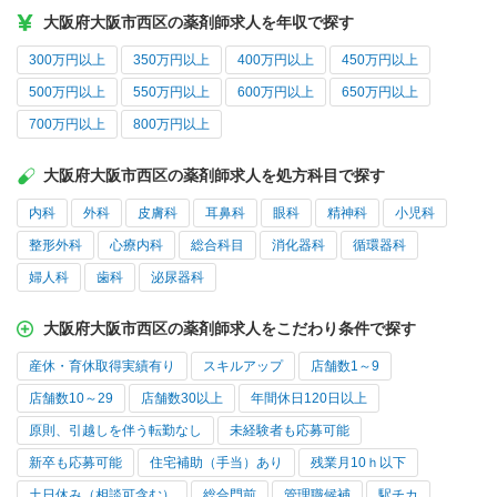
大阪府大阪市西区の薬剤師求人を年収で探す
300万円以上
350万円以上
400万円以上
450万円以上
500万円以上
550万円以上
600万円以上
650万円以上
700万円以上
800万円以上
大阪府大阪市西区の薬剤師求人を処方科目で探す
内科
外科
皮膚科
耳鼻科
眼科
精神科
小児科
整形外科
心療内科
総合科目
消化器科
循環器科
婦人科
歯科
泌尿器科
大阪府大阪市西区の薬剤師求人をこだわり条件で探す
産休・育休取得実績有り
スキルアップ
店舗数1～9
店舗数10～29
店舗数30以上
年間休日120日以上
原則、引越しを伴う転勤なし
未経験者も応募可能
新卒も応募可能
住宅補助（手当）あり
残業月10ｈ以下
土日休み（相談可含む）
総合門前
管理職候補
駅チカ