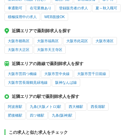
車通勤可
在宅業務あり
登録販売者の求人
夏～秋入職可
積極採用中の求人
WEB面接OK
近隣エリアで薬剤師求人を探す
大阪市都島区
大阪市福島区
大阪市此花区
大阪市港区
大阪市大正区
大阪市天王寺区
近隣エリアの路線で薬剤師求人を探す
大阪市営四つ橋線
大阪市営中央線
大阪市営千日前線
大阪市営長堀鶴見緑地線
阪神なんば線
近隣エリアの駅で薬剤師求人を探す
阿波座駅
九条(大阪メトロ)駅
西大橋駅
西長堀駅
肥後橋駅
四ツ橋駅
九条(阪神)駅
この求人と似た求人をチェック