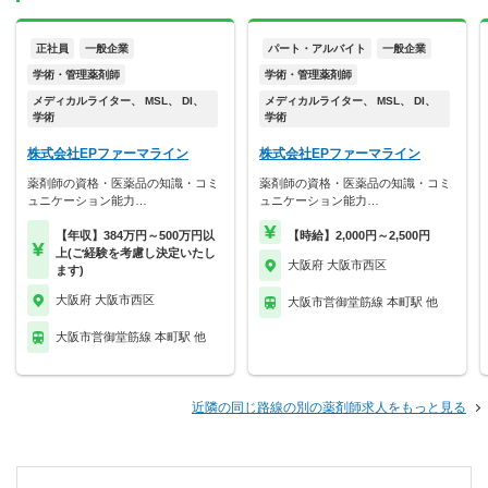
正社員
一般企業
パート・アルバイト
一般企業
学術・管理薬剤師
学術・管理薬剤師
メディカルライター、 MSL、 DI、
メディカルライター、 MSL、 DI、
学術
学術
株式会社EPファーマライン
株式会社EPファーマライン
薬剤師の資格・医薬品の知識・コミ
薬剤師の資格・医薬品の知識・コミ
ュニケーション能力…
ュニケーション能力…
【年収】384万円～500万円以
【時給】2,000円～2,500円
上(ご経験を考慮し決定いたし
大阪府 大阪市西区
ます)
大阪府 大阪市西区
大阪市営御堂筋線 本町駅 他
大阪市営御堂筋線 本町駅 他
近隣の同じ路線の別の薬剤師求人をもっと見る