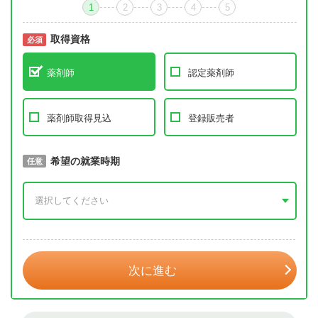
1
2
3
4
5
取得資格
必須
必須
薬剤師
認定薬剤師
薬剤師取得見込
登録販売者
取得予定年
希望の就業時期
必須
任意
年 3月
次に進む