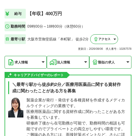
【年収】400万円
給与
勤務時間
09時00分～18時00分（休憩60分）
最寄り駅
大阪市営御堂筋線「本町駅」 徒歩2分
アクセス
更新日：2026/08/06 求人番号：10267578
求人情報
法人情報
類似の求人
キャリアアドバイザーのレポート
＼最寄り駅から徒歩約2分／医療用医薬品に関する資材作
成に関わったことがある方を募集
製薬企業が発行・発信する各種資材を作成するメディカ
ルライティングの業務です。
医療用医薬品に関する資材作成に関わったことがある方
を募集しています。
研修終了後から在宅勤務が可能で、勤務時間の相談も可
能ですのでプライベートとの両立がしやすい環境です。
ご興味のある方には、面接対策ポイントなど、さらに詳