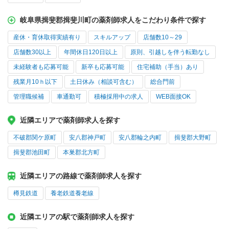
岐阜県揖斐郡揖斐川町の薬剤師求人をこだわり条件で探す
産休・育休取得実績有り
スキルアップ
店舗数10～29
店舗数30以上
年間休日120日以上
原則、引越しを伴う転勤なし
未経験者も応募可能
新卒も応募可能
住宅補助（手当）あり
残業月10ｈ以下
土日休み（相談可含む）
総合門前
管理職候補
車通勤可
積極採用中の求人
WEB面接OK
近隣エリアで薬剤師求人を探す
不破郡関ケ原町
安八郡神戸町
安八郡輪之内町
揖斐郡大野町
揖斐郡池田町
本巣郡北方町
近隣エリアの路線で薬剤師求人を探す
樽見鉄道
養老鉄道養老線
近隣エリアの駅で薬剤師求人を探す