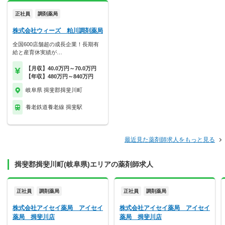
正社員
調剤薬局
株式会社ウィーズ 粕川調剤薬局
全国600店舗超の成長企業！長期有
給と産育休実績が…
【月収】40.0万円～70.0万円
【年収】480万円～840万円
岐阜県 揖斐郡揖斐川町
養老鉄道養老線 揖斐駅
最近見た薬剤師求人をもっと見る
揖斐郡揖斐川町(岐阜県)エリアの薬剤師求人
正社員
調剤薬局
正社員
調剤薬局
株式会社アイセイ薬局 アイセイ
株式会社アイセイ薬局 アイセイ
薬局 揖斐川店
薬局 揖斐川店