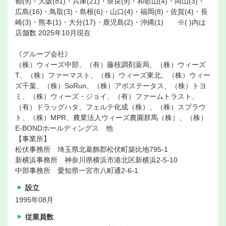
都(9)・大阪(81)・兵庫(21)・奈良(9)・和歌山(4)・岡山(3)・
広島(16)・鳥取(3)・島根(6)・山口(4)・福岡(8)・佐賀(4)・長
崎(3)・熊本(1)・大分(17)・鹿児島(2)・沖縄(1) ※( )内は
店舗数 2025年10月現在
《グループ会社》
（株）ウィーズ中部、（有）藤枝調剤薬局、（株）ウィーズ
T、（株）ファーマスト、（株）ウィーズ東北、（株）ウィー
ズ千葉、（株）SoRun、（株）アポステータス、（株）トヨ
ミ、（株）ウィーズ・ジョイ、（有）ファームトラスト、
（有）ドラッグハタ、フェルテ化成（株）、（株）スプラウ
ト、（株）MPR、農業法人ウィーズ農園群馬（株）、（株）
E-BONDホールディングス 他
【事業所】
松伏事務所 埼玉県北葛飾郡松伏町築比地795-1
新横浜事務所 神奈川県横浜市港北区新横浜2-5-10
中部事務所 愛知県一宮市八町通2-6-1
設立
1995年08月
従業員数