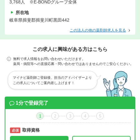
3,768人 ※E-BONDグループ全体
所在地
岐阜県揖斐郡揖斐川町黒田442
この法人の他の薬剤師求人を見る
この求人に興味がある方はこちら
無料で求人情報をお問い合わせいただけます。
薬局・病院等への直接応募・問い合わせではありませんのでご安心ください。
マイナビ薬剤師ご登録後、担当のアドバイザーより
この求人についてご案内差し上げます！
1分で登録完了
1
2
3
4
5
取得資格
必須
必須