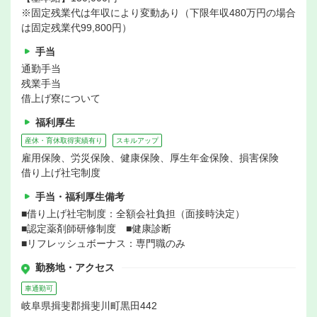
※固定残業代は年収により変動あり（下限年収480万円の場合
は固定残業代99,800円）
手当
通勤手当
残業手当
借上げ寮について
福利厚生
産休・育休取得実績有り
スキルアップ
雇用保険、労災保険、健康保険、厚生年金保険、損害保険
借り上げ社宅制度
手当・福利厚生備考
■借り上げ社宅制度：全額会社負担（面接時決定）
■認定薬剤師研修制度 ■健康診断
■リフレッシュボーナス：専門職のみ
勤務地・アクセス
車通勤可
岐阜県揖斐郡揖斐川町黒田442