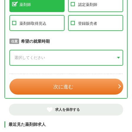
薬剤師
認定薬剤師
薬剤師取得見込
登録販売者
取得予定年
希望の就業時期
必須
任意
年 3月
次に進む
求人を保存する
最近見た薬剤師求人