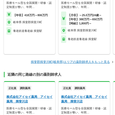
医療モール型を全国展開！研修・認
医療モール型を全国展開！研修・認
定制度が整い、年間…
定制度が整い、年間…
【年収】418万円～806万円
【月収】～25.0万円24歳～
【年収】388万円～650万円
岐阜県 揖斐郡揖斐川町
【時給】1,800円～
岐阜県 揖斐郡揖斐川町
養老鉄道養老線 揖斐駅
養老鉄道養老線 揖斐駅
揖斐郡揖斐川町(岐阜県)エリアの薬剤師求人をもっと見る
近隣の同じ路線の別の薬剤師求人
正社員
調剤薬局
正社員
調剤薬局
株式会社アイセイ薬局 アイセイ
株式会社アイセイ薬局 アイセイ
薬局 揖斐川店
薬局 揖斐川店
医療モール型を全国展開！研修・認
医療モール型を全国展開！研修・認
定制度が整い、年間…
定制度が整い、年間…