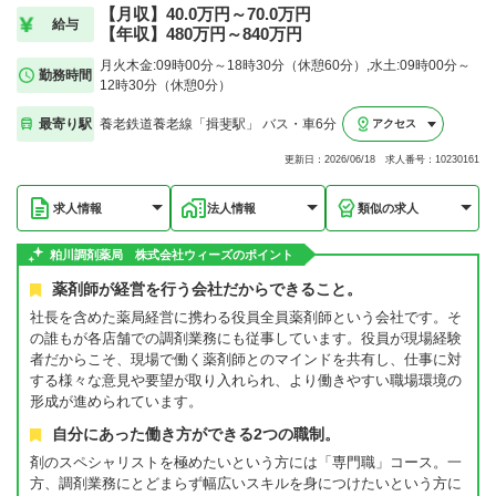
【月収】40.0万円～70.0万円
給与
【年収】480万円～840万円
月火木金:09時00分～18時30分（休憩60分）,水土:09時00分～
勤務時間
12時30分（休憩0分）
最寄り駅
養老鉄道養老線「揖斐駅」 バス・車6分
アクセス
更新日：2026/06/18 求人番号：10230161
求人情報
法人情報
類似の求人
粕川調剤薬局 株式会社ウィーズのポイント
薬剤師が経営を行う会社だからできること。
社長を含めた薬局経営に携わる役員全員薬剤師という会社です。そ
の誰もが各店舗での調剤業務にも従事しています。役員が現場経験
者だからこそ、現場で働く薬剤師とのマインドを共有し、仕事に対
する様々な意見や要望が取り入れられ、より働きやすい職場環境の
形成が進められています。
自分にあった働き方ができる2つの職制。
剤のスペシャリストを極めたいという方には「専門職」コース。一
方、調剤業務にとどまらず幅広いスキルを身につけたいという方に