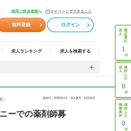
採用ご担当者様へ
マイページでできること
無料登録
ログイン
1
求人ランキング
求人を検索する
0
更新日：2026/06/18
求人番号：10220637
設）
ニーでの薬剤師募
0