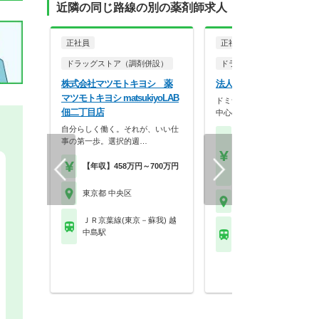
近隣の同じ路線の別の薬剤師求人
正社員
正社員
ドラッグストア（調剤併設）
ドラッグストア（OTCのみ
株式会社マツモトキヨシ 薬
法人名非公開
マツモトキヨシ matsukiyoLAB
ドミナント戦略による東京都
佃二丁目店
中心の地域密着型店…
自分らしく働く。それが、いい仕
【年収】450万円～70
事の第一歩。選択的週…
程度 22歳～50歳※経
慮し決定いたします
【年収】458万円～700万円
【時給】2,000円～2,3
東京都 中央区
東京都 中央区
ＪＲ京葉線(東京－蘇我) 越
ＪＲ京葉線(東京－蘇我)
中島駅
丁堀(東京)駅 他