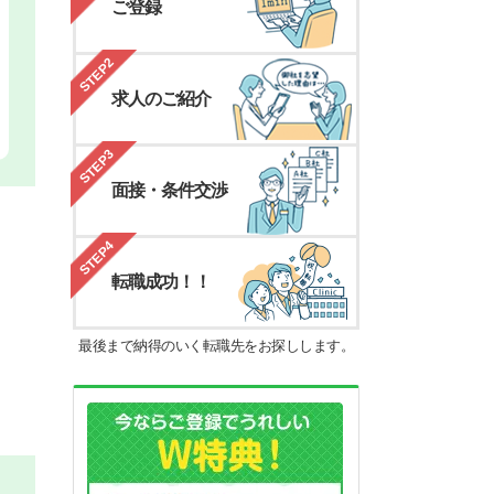
ご登録
STEP2
求人のご紹介
STEP3
面接・条件交渉
STEP4
転職成功！！
最後まで納得のいく転職先をお探しします。