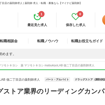
 佃二丁目店の薬剤師求人 | 薬剤師 求人・転職・募集なら【マイナビ薬剤師】
1
0
最近見た求人
保存した求人
転職相談会
転職ノウハウ
転職お役立ちガイド
努めます。
ツモトキヨシ 薬 マツモトキヨシ matsukiyoLAB 佃二丁目店の薬剤師求人
yoLAB 佃二丁目店の薬剤師求人
パート・アルバイト
ドラッグストア（調剤併
グストア業界のリーディングカンパ