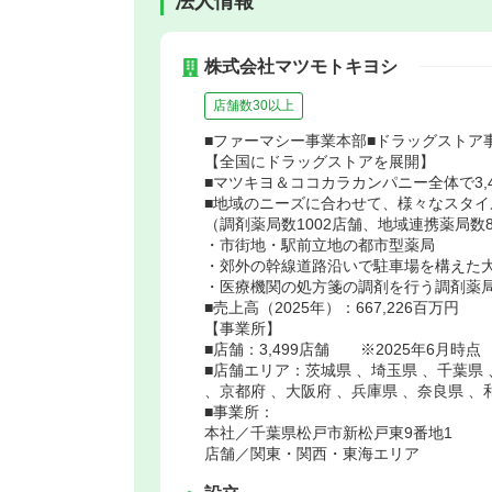
法人情報
株式会社マツモトキヨシ
店舗数30以上
■ファーマシー事業本部■ドラッグストア
【全国にドラッグストアを展開】
■マツキヨ＆ココカラカンパニー全体で3,49
■地域のニーズに合わせて、様々なスタイ
（調剤薬局数1002店舗、地域連携薬局数8
・市街地・駅前立地の都市型薬局
・郊外の幹線道路沿いで駐車場を構えた
・医療機関の処方箋の調剤を行う調剤薬
■売上高（2025年）：667,226百万円
【事業所】
■店舗：3,499店舗 ※2025年6月時点
■店舗エリア：茨城県 、埼玉県 、千葉県 
、京都府 、大阪府 、兵庫県 、奈良県 、
■事業所：
本社／千葉県松戸市新松戸東9番地1
店舗／関東・関西・東海エリア