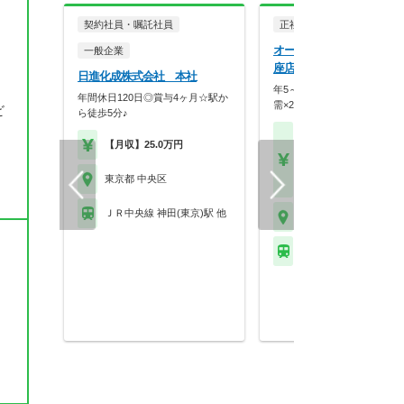
契約社員・嘱託社員
正社員
調剤薬局
オーケー株式会社 オーケ
一般企業
座店薬局
日進化成株式会社 本社
年5～10店舗出店で成長中！
年間休日120日◎賞与4ヶ月☆駅か
需×20枚体制で薬…
ビ
ら徒歩5分♪
【月収】45.8万円～55.
【月収】25.0万円
円程度
【年収】550万円～66
東京都 中央区
程度
ＪＲ中央線 神田(東京)駅 他
東京都 中央区
ＪＲ京浜東北線 有楽町