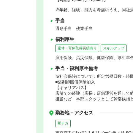
※年齢、経験、能力を考慮のうえ、同社
手当
通勤手当 残業手当
福利厚生
産休・育休取得実績有り
スキルアップ
雇用保険、労災保険、健康保険、厚生年
手当・福利厚生備考
※社会保険について：所定労働日数・時
■薬剤師賠償保険加入
【キャリアパス】
店舗での経験（店長：店舗運営を通して
担当など 本部スタッフとして幹部候補
勤務地・アクセス
駅チカ
東京都中央区佃2-1-6 リバーシティM-SQU