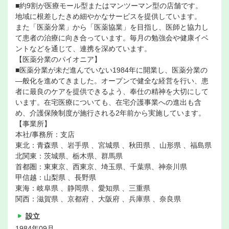
■約9割が医療モール型またはマンツーマン型の店舗です。
地域に根差したきめ細やかなサービスを提供しています。
また「医薬分業」から「医薬協業」を目指し、医師と協力し
て患者の治療に向き合っています。毎月の勉強会や健康イベ
ントなどを通じて、連携を深めています。
【医薬分業のパイオニア】
■医薬分業が未だ進んでいない1984年に開業し、医薬分業の
―般化を進めてきました。オープンで健全な経営を行い、患
者に最良のケアを提供できるよう、奉仕の精神を大切にして
います。在宅医療についても、在宅介護事業への進出も含
め、介護保険制度が施行される2年前から実施しています。
【事業所】
本社/事務所：支店
東北：青森県 、岩手県 、宮城県 、秋田県 、山形県 、福島県
北関東：茨城県、栃木県、群馬県
首都圏：東東京、西東京、埼玉県、千葉県、神奈川県
甲信越：山梨県 、長野県
東海：岐阜県 、静岡県 、愛知県 、三重県
関西：滋賀県 、京都府 、大阪府 、兵庫県 、奈良県
設立
1984年09月