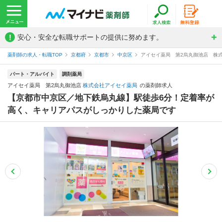
!
安心・安全な転職サポートの提供に努めます。
薬剤師の求人・転職TOP
京都府
京都市
中京区
アイセイ薬局 第2烏丸御池店 株
パート・アルバイト
調剤薬局
アイセイ薬局 第2烏丸御池店
株式会社アイセイ薬局
の薬剤師求人
【京都市中京区／地下鉄烏丸線】駅徒歩6分！定着率が
高く、キャリアパスがしっかりした薬局です