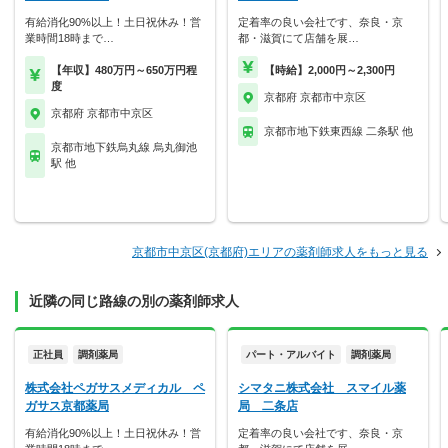
有給消化90%以上！土日祝休み！営
定着率の良い会社です、奈良・京
業時間18時まで…
都・滋賀にて店舗を展…
【年収】480万円～650万円程
【時給】2,000円～2,300円
度
京都府 京都市中京区
京都府 京都市中京区
京都市地下鉄東西線 二条駅 他
京都市地下鉄烏丸線 烏丸御池
駅 他
京都市中京区(京都府)エリアの薬剤師求人をもっと見る
近隣の同じ路線の別の薬剤師求人
正社員
調剤薬局
パート・アルバイト
調剤薬局
株式会社ペガサスメディカル ペ
シマタニ株式会社 スマイル薬
ガサス京都薬局
局 二条店
有給消化90%以上！土日祝休み！営
定着率の良い会社です、奈良・京