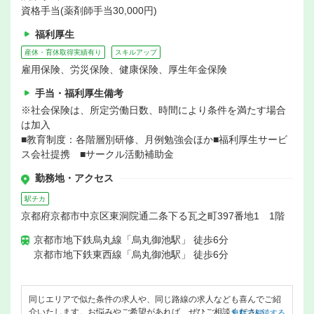
資格手当(薬剤師手当30,000円)
福利厚生
産休・育休取得実績有り
スキルアップ
雇用保険、労災保険、健康保険、厚生年金保険
手当・福利厚生備考
※社会保険は、所定労働日数、時間により条件を満たす場合
は加入
■教育制度：各階層別研修、月例勉強会ほか■福利厚生サービ
ス会社提携 ■サークル活動補助金
勤務地・アクセス
駅チカ
京都府京都市中京区東洞院通二条下る瓦之町397番地1 1階
京都市地下鉄烏丸線「烏丸御池駅」 徒歩6分
京都市地下鉄東西線「烏丸御池駅」 徒歩6分
同じエリアで似た条件の求人や、同じ路線の求人なども喜んでご紹
介いたします。お悩みやご希望があれば、ぜひご相談ください。
無料で相談する