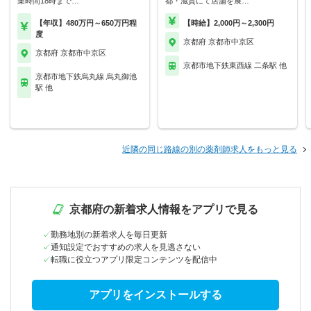
業時間18時まで…
都・滋賀にて店舗を展…
【年収】480万円～650万円程
【時給】2,000円～2,300円
度
京都府 京都市中京区
京都府 京都市中京区
京都市地下鉄東西線 二条駅 他
京都市地下鉄烏丸線 烏丸御池
駅 他
近隣の同じ路線の別の薬剤師求人をもっと見る
京都府の新着求人情報をアプリで見る
勤務地別の新着求人を毎日更新
通知設定でおすすめの求人を見逃さない
転職に役立つアプリ限定コンテンツを配信中
アプリをインストールする