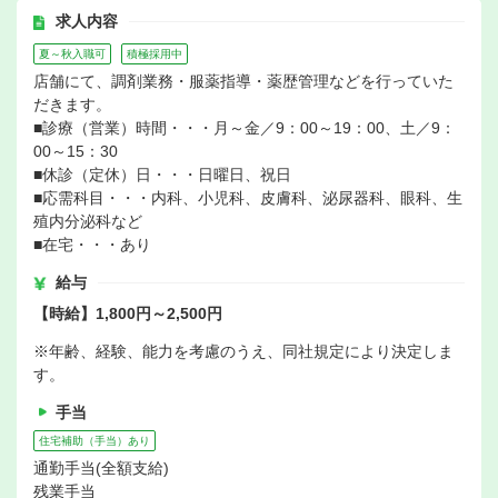
求人内容
夏～秋入職可
積極採用中
店舗にて、調剤業務・服薬指導・薬歴管理などを行っていた
だきます。
■診療（営業）時間・・・月～金／9：00～19：00、土／9：
00～15：30
■休診（定休）日・・・日曜日、祝日
■応需科目・・・内科、小児科、皮膚科、泌尿器科、眼科、生
殖内分泌科など
■在宅・・・あり
給与
【時給】1,800円～2,500円
※年齢、経験、能力を考慮のうえ、同社規定により決定しま
す。
手当
住宅補助（手当）あり
通勤手当(全額支給)
残業手当