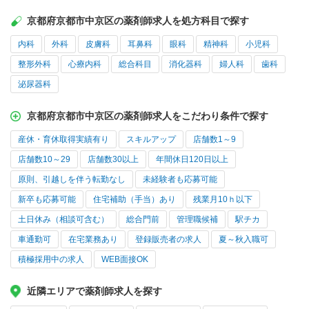
京都府京都市中京区の薬剤師求人を処方科目で探す
内科
外科
皮膚科
耳鼻科
眼科
精神科
小児科
整形外科
心療内科
総合科目
消化器科
婦人科
歯科
泌尿器科
京都府京都市中京区の薬剤師求人をこだわり条件で探す
産休・育休取得実績有り
スキルアップ
店舗数1～9
店舗数10～29
店舗数30以上
年間休日120日以上
原則、引越しを伴う転勤なし
未経験者も応募可能
新卒も応募可能
住宅補助（手当）あり
残業月10ｈ以下
土日休み（相談可含む）
総合門前
管理職候補
駅チカ
車通勤可
在宅業務あり
登録販売者の求人
夏～秋入職可
積極採用中の求人
WEB面接OK
近隣エリアで薬剤師求人を探す