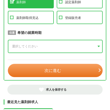
薬剤師
認定薬剤師
薬剤師取得見込
登録販売者
取得予定年
希望の就業時期
必須
任意
年 3月
次に進む
求人を保存する
最近見た薬剤師求人