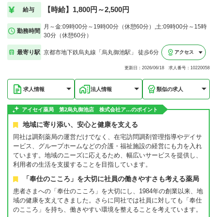
【時給】1,800円～2,500円
給与
月～金:09時00分～19時00分（休憩60分）,土:09時00分～15時
勤務時間
30分（休憩60分）
最寄り駅
京都市地下鉄烏丸線「烏丸御池駅」 徒歩6分
アクセス
更新日：2026/06/18 求人番号：10220058
求人情報
法人情報
類似の求人
アイセイ薬局 第2烏丸御池店 株式会社ア…のポイント
地域に寄り添い、安心と健康を支える
同社は調剤薬局の運営だけでなく、在宅訪問調剤管理指導やデイサ
ービス、グループホームなどの介護・福祉施設の経営にも力を入れ
ています。地域のニーズに応えるため、幅広いサービスを提供し、
利用者の生活を支援することを目指しています。
「奉仕のこころ」を大切に社員の働きやすさも考える薬局
患者さまへの「奉仕のこころ」を大切にし、1984年の創業以来、地
域の健康を支えてきました。さらに同社では社員に対しても「奉仕
のこころ」を持ち、働きやすい環境を整えることを考えています。