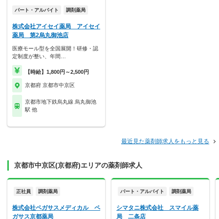
パート・アルバイト
調剤薬局
株式会社アイセイ薬局 アイセイ
薬局 第2烏丸御池店
医療モール型を全国展開！研修・認
定制度が整い、年間…
【時給】1,800円～2,500円
京都府 京都市中京区
京都市地下鉄烏丸線 烏丸御池
駅 他
最近見た薬剤師求人をもっと見る
京都市中京区(京都府)エリアの薬剤師求人
正社員
調剤薬局
パート・アルバイト
調剤薬局
株式会社ペガサスメディカル ペ
シマタニ株式会社 スマイル薬
ガサス京都薬局
局 二条店