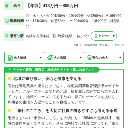
【年収】418万円～806万円
給与
月・水・木・金:09時00分～19時00分（休憩60分）,火:09時00
勤務時間
分～17時30分（休憩60分）,土:09時00分～13時00分（休憩0
分）
最寄り駅
名鉄名古屋本線「国府(愛知)駅」 徒歩5分
アクセス
更新日：2026/06/18 求人番号：10219102
求人情報
法人情報
類似の求人
アイセイ薬局 国府店 株式会社アイセイ薬…のポイント
地域に寄り添い、安心と健康を支える
同社は調剤薬局の運営だけでなく、在宅訪問調剤管理指導やデイサ
ービス、グループホームなどの介護・福祉施設の経営にも力を入れ
ています。地域のニーズに応えるため、幅広いサービスを提供し、
利用者の生活を支援することを目指しています。
「奉仕のこころ」を大切に社員の働きやすさも考える薬局
患者さまへの「奉仕のこころ」を大切にし、1984年の創業以来、地
域の健康を支えてきました。さらに同社では社員に対しても「奉仕