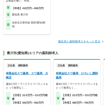
定制度が整い、年間…
【年収】418万円～806万円
愛知県 豊川市
名鉄名古屋本線 国府(愛知)駅
他
最近見た薬剤師求人をもっと見る
豊川市(愛知県)エリアの薬剤師求人
正社員
調剤薬局
正社員
調剤薬局
有限会社スワ薬局 スワ薬局 大
有限会社スワ薬局 ひろいし調剤
崎店
薬局
週休2.5日！ワークライフバランスを
週休2.5日！ワークライフバランスを
とって無理なく…
とって無理なく…
【月収】22.0万円～33.0万円程
【月収】22.0万円～33.0万円程
度
度
【年収】500万円～550万円
【年収】480万円～700万円