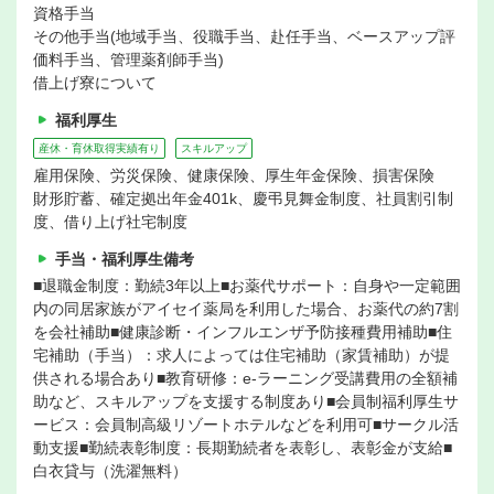
資格手当
その他手当(地域手当、役職手当、赴任手当、ベースアップ評
価料手当、管理薬剤師手当)
借上げ寮について
福利厚生
産休・育休取得実績有り
スキルアップ
雇用保険、労災保険、健康保険、厚生年金保険、損害保険
財形貯蓄、確定拠出年金401k、慶弔見舞金制度、社員割引制
度、借り上げ社宅制度
手当・福利厚生備考
■退職金制度：勤続3年以上■お薬代サポート：自身や一定範囲
内の同居家族がアイセイ薬局を利用した場合、お薬代の約7割
を会社補助■健康診断・インフルエンザ予防接種費用補助■住
宅補助（手当）：求人によっては住宅補助（家賃補助）が提
供される場合あり■教育研修：e-ラーニング受講費用の全額補
助など、スキルアップを支援する制度あり■会員制福利厚生サ
ービス：会員制高級リゾートホテルなどを利用可■サークル活
動支援■勤続表彰制度：長期勤続者を表彰し、表彰金が支給■
白衣貸与（洗濯無料）