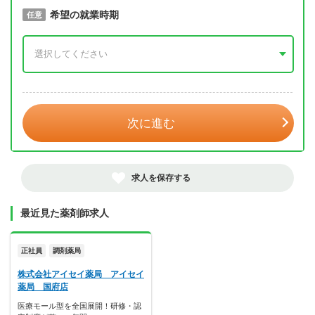
取得予定年
希望の就業時期
必須
任意
年 3月
次に進む
求人を保存する
最近見た薬剤師求人
正社員
調剤薬局
株式会社アイセイ薬局 アイセイ
薬局 国府店
医療モール型を全国展開！研修・認