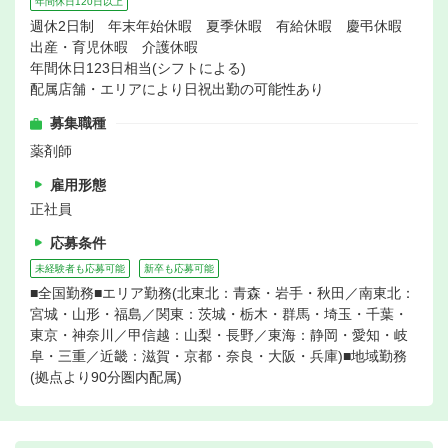
年間休日120日以上
週休2日制 年末年始休暇 夏季休暇 有給休暇 慶弔休暇
出産・育児休暇 介護休暇
年間休日123日相当(シフトによる)
配属店舗・エリアにより日祝出勤の可能性あり
募集職種
薬剤師
雇用形態
正社員
応募条件
未経験者も応募可能
新卒も応募可能
■全国勤務■エリア勤務(北東北：青森・岩手・秋田／南東北：
宮城・山形・福島／関東：茨城・栃木・群馬・埼玉・千葉・
東京・神奈川／甲信越：山梨・長野／東海：静岡・愛知・岐
阜・三重／近畿：滋賀・京都・奈良・大阪・兵庫)■地域勤務
(拠点より90分圏内配属)