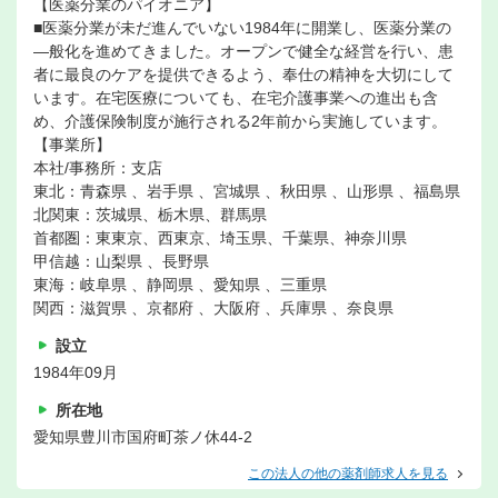
【医薬分業のパイオニア】
■医薬分業が未だ進んでいない1984年に開業し、医薬分業の
―般化を進めてきました。オープンで健全な経営を行い、患
者に最良のケアを提供できるよう、奉仕の精神を大切にして
います。在宅医療についても、在宅介護事業への進出も含
め、介護保険制度が施行される2年前から実施しています。
【事業所】
本社/事務所：支店
東北：青森県 、岩手県 、宮城県 、秋田県 、山形県 、福島県
北関東：茨城県、栃木県、群馬県
首都圏：東東京、西東京、埼玉県、千葉県、神奈川県
甲信越：山梨県 、長野県
東海：岐阜県 、静岡県 、愛知県 、三重県
関西：滋賀県 、京都府 、大阪府 、兵庫県 、奈良県
設立
1984年09月
所在地
愛知県豊川市国府町茶ノ休44-2
この法人の他の薬剤師求人を見る