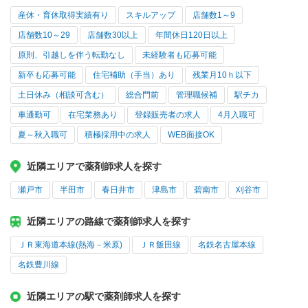
産休・育休取得実績有り
スキルアップ
店舗数1～9
店舗数10～29
店舗数30以上
年間休日120日以上
原則、引越しを伴う転勤なし
未経験者も応募可能
新卒も応募可能
住宅補助（手当）あり
残業月10ｈ以下
土日休み（相談可含む）
総合門前
管理職候補
駅チカ
車通勤可
在宅業務あり
登録販売者の求人
4月入職可
夏～秋入職可
積極採用中の求人
WEB面接OK
近隣エリアで薬剤師求人を探す
瀬戸市
半田市
春日井市
津島市
碧南市
刈谷市
近隣エリアの路線で薬剤師求人を探す
ＪＲ東海道本線(熱海－米原)
ＪＲ飯田線
名鉄名古屋本線
名鉄豊川線
近隣エリアの駅で薬剤師求人を探す