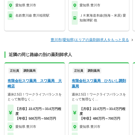
愛知県 豊川市
愛知県 豊川市
名鉄豊川線 豊川稲荷駅
ＪＲ東海道本線(熱海－米原) 愛
知御津駅 他
豊川市(愛知県)エリアの薬剤師求人をもっと見る
近隣の同じ路線の別の薬剤師求人
正社員
調剤薬局
正社員
調剤薬局
有限会社スワ薬局 スワ薬局 大
有限会社スワ薬局 ひろいし調剤
崎店
薬局
週休2.5日！ワークライフバランスを
週休2.5日！ワークライフバランスを
とって無理なく…
とって無理なく…
【月収】22.0万円～33.0万円程
【月収】22.0万円～33.0万円程
度
度
【年収】500万円～550万円
【年収】480万円～700万円
愛知県 豊川市
愛知県 豊川市