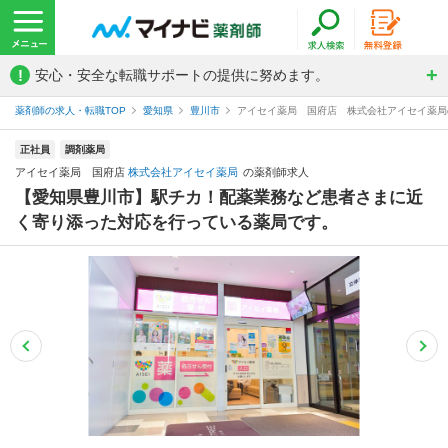
!
安心・安全な転職サポートの提供に努めます。
薬剤師の求人・転職TOP
愛知県
豊川市
アイセイ薬局 国府店 株式会社アイセイ薬局
正社員
調剤薬局
アイセイ薬局 国府店
株式会社アイセイ薬局
の薬剤師求人
【愛知県豊川市】駅チカ！配薬業務など患者さまに近
く寄り添った対応を行っている薬局です。