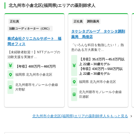
北九州市小倉北区(福岡県)エリアの薬剤師求人
正社員
正社員
調剤薬局
治験コーディネーター（CRC）
タケシタグループ タケシタ調剤
薬局 馬借店
株式会社クリニカルサポート 福
岡オフィス
「いろんな科目を勉強したい！」熱
意のある方大募集で…
【未経験者歓迎！】NTTグループの
治験支援を実施す…
【月収】35.0万円～45.0万円以
上 22歳～30歳モデル
【年収】400万円～460万円
【年収】430万円～550万円以
上 22歳～30歳モデル
福岡県 北九州市小倉北区
福岡県 北九州市小倉北区
北九州都市モノレール小倉線
片野駅
北九州都市モノレール小倉線
旦過駅
北九州市小倉北区(福岡県)エリアの薬剤師求人をもっと見る