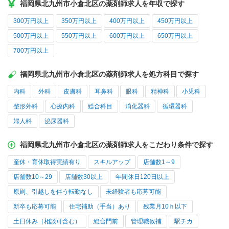
福岡県北九州市小倉北区の薬剤師求人を年収で探す
300万円以上
350万円以上
400万円以上
450万円以上
500万円以上
550万円以上
600万円以上
650万円以上
700万円以上
福岡県北九州市小倉北区の薬剤師求人を処方科目で探す
内科
外科
皮膚科
耳鼻科
眼科
精神科
小児科
整形外科
心療内科
総合科目
消化器科
循環器科
婦人科
泌尿器科
福岡県北九州市小倉北区の薬剤師求人をこだわり条件で探す
産休・育休取得実績有り
スキルアップ
店舗数1～9
店舗数10～29
店舗数30以上
年間休日120日以上
原則、引越しを伴う転勤なし
未経験者も応募可能
新卒も応募可能
住宅補助（手当）あり
残業月10ｈ以下
土日休み（相談可含む）
総合門前
管理職候補
駅チカ