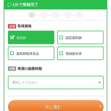
1分で登録完了
1
2
3
4
5
取得資格
必須
必須
薬剤師
認定薬剤師
薬剤師取得見込
登録販売者
取得予定年
希望の就業時期
必須
任意
年 3月
次に進む