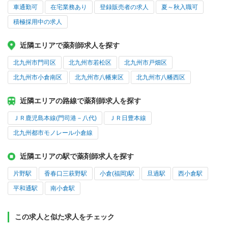
車通勤可
在宅業務あり
登録販売者の求人
夏～秋入職可
積極採用中の求人
近隣エリアで薬剤師求人を探す
北九州市門司区
北九州市若松区
北九州市戸畑区
北九州市小倉南区
北九州市八幡東区
北九州市八幡西区
近隣エリアの路線で薬剤師求人を探す
ＪＲ鹿児島本線(門司港－八代)
ＪＲ日豊本線
北九州都市モノレール小倉線
近隣エリアの駅で薬剤師求人を探す
片野駅
香春口三萩野駅
小倉(福岡)駅
旦過駅
西小倉駅
平和通駅
南小倉駅
この求人と似た求人をチェック