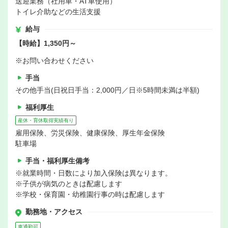
送迎業務（社用車・AT車使用）
トイレ介助などの生活支援
給与
【時給】1,350円～
※お問い合わせください
手当
その他手当(日祝日手当：2,000円／日※5時間未満は半額)
福利厚生
産休・育休取得実績有り
雇用保険、労災保険、健康保険、厚生年金保険
駐車場
手当・福利厚生備考
※就業時間・日数により加入保険は異なります。
※子供が病気のときは配慮します
※学校・保育園・幼稚園行事の時は配慮します
勤務地・アクセス
車通勤可