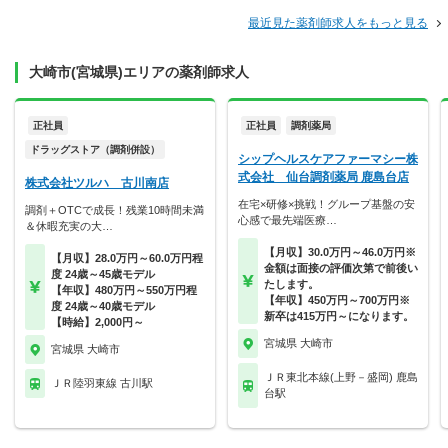
最近見た薬剤師求人をもっと見る
大崎市(宮城県)エリアの薬剤師求人
正社員
正社員
調剤薬局
ドラッグストア（調剤併設）
シップヘルスケアファーマシー株
式会社 仙台調剤薬局 鹿島台店
株式会社ツルハ 古川南店
在宅×研修×挑戦！グループ基盤の安
調剤＋OTCで成長！残業10時間未満
心感で最先端医療…
＆休暇充実の大…
【月収】30.0万円～46.0万円※
【月収】28.0万円～60.0万円程
金額は面接の評価次第で前後い
度 24歳～45歳モデル
たします。
【年収】480万円～550万円程
【年収】450万円～700万円※
度 24歳～40歳モデル
新卒は415万円～になります。
【時給】2,000円～
宮城県 大崎市
宮城県 大崎市
ＪＲ東北本線(上野－盛岡) 鹿島
ＪＲ陸羽東線 古川駅
台駅