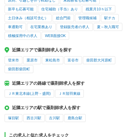
原則、引越しを伴う転勤なし
未経験者も応募可能
新卒も応募可能
住宅補助（手当）あり
残業月10ｈ以下
土日休み（相談可含む）
総合門前
管理職候補
駅チカ
車通勤可
在宅業務あり
登録販売者の求人
夏～秋入職可
積極採用中の求人
WEB面接OK
近隣エリアで薬剤師求人を探す
登米市
栗原市
東松島市
富谷市
柴田郡大河原町
柴田郡柴田町
近隣エリアの路線で薬剤師求人を探す
ＪＲ東北本線(上野－盛岡)
ＪＲ陸羽東線
近隣エリアの駅で薬剤師求人を探す
塚目駅
西古川駅
古川駅
鹿島台駅
この求人と似た求人をチェック