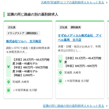
大崎市(宮城県)エリアの薬剤師求人をもっと見る
近隣の同じ路線の別の薬剤師求人
正社員
正社員
調剤薬局
ドラッグストア（調剤併設）
すずめメディカル株式会社 アイ
ベル薬局 古川店
株式会社ツルハ 古川南店
木曜・日曜・祝日がお休みで、年間
調剤＋OTCで成長！残業10時間未満
休日は115日とし…
＆休暇充実の大…
【月収】33.3万円～45.8万円程
【月収】28.0万円～60.0万円程
度
度 24歳～45歳モデル
【年収】500万円～600万円
【年収】480万円～550万円程
度 24歳～40歳モデル
宮城県 大崎市
【時給】2,000円～
ＪＲ陸羽東線 古川駅
宮城県 大崎市
ＪＲ陸羽東線 古川駅
近隣の同じ路線の別の薬剤師求人をもっと見る