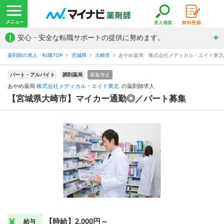
!
安心・安全な転職サポートの提供に努めます。
薬剤師の求人・転職TOP
宮城県
大崎市
あやめ薬局 株式会社メディカル・エイド東北
パート・アルバイト
調剤薬局
募集停止
あやめ薬局
株式会社メディカル・エイド東北
の薬剤師求人
【宮城県大崎市】マイカー通勤◎／パート募集
【時給】2,000円～
給与