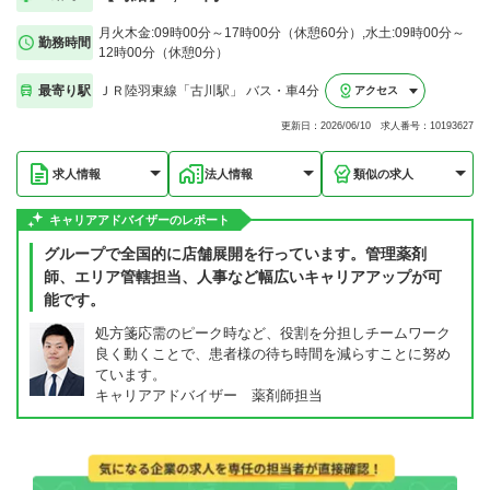
月火木金:09時00分～17時00分（休憩60分）,水土:09時00分～
勤務時間
12時00分（休憩0分）
最寄り駅
ＪＲ陸羽東線「古川駅」 バス・車4分
アクセス
更新日：2026/06/10 求人番号：10193627
求人情報
法人情報
類似の求人
キャリアアドバイザーのレポート
グループで全国的に店舗展開を行っています。管理薬剤
師、エリア管轄担当、人事など幅広いキャリアアップが可
能です。
処方箋応需のピーク時など、役割を分担しチームワーク
良く動くことで、患者様の待ち時間を減らすことに努め
ています。
キャリアアドバイザー 薬剤師担当