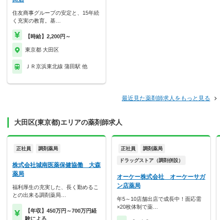
住友商事グループの安定と、15年続
く充実の教育。基…
【時給】2,200円～
東京都 大田区
ＪＲ京浜東北線 蒲田駅 他
最近見た薬剤師求人をもっと見る
大田区(東京都)エリアの薬剤師求人
正社員
調剤薬局
正社員
調剤薬局
ドラッグストア（調剤併設）
株式会社城南医薬保健協働 大森
薬局
オーケー株式会社 オーケーサガ
ン店薬局
福利厚生の充実した、長く勤めるこ
との出来る調剤薬局…
年5～10店舗出店で成長中！面応需
×20枚体制で薬…
【年収】450万円～700万円経
験による