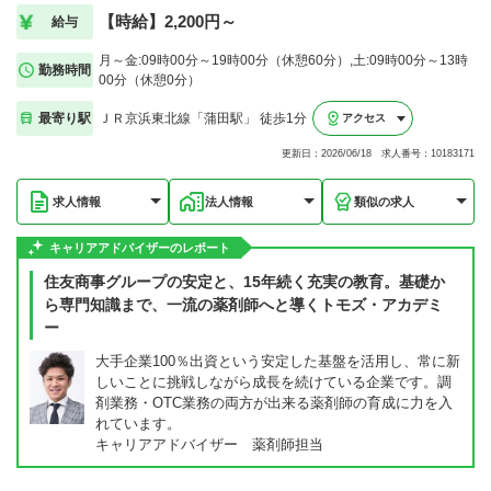
【時給】2,200円～
給与
月～金:09時00分～19時00分（休憩60分）,土:09時00分～13時
勤務時間
00分（休憩0分）
最寄り駅
ＪＲ京浜東北線「蒲田駅」 徒歩1分
アクセス
更新日：2026/06/18 求人番号：10183171
求人情報
法人情報
類似の求人
キャリアアドバイザーのレポート
住友商事グループの安定と、15年続く充実の教育。基礎か
ら専門知識まで、一流の薬剤師へと導くトモズ・アカデミ
ー
大手企業100％出資という安定した基盤を活用し、常に新
しいことに挑戦しながら成長を続けている企業です。調
剤業務・OTC業務の両方が出来る薬剤師の育成に力を入
れています。
キャリアアドバイザー 薬剤師担当