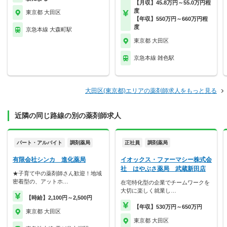
【月収】45.8万円～55.0万円程
度
東京都 大田区
【年収】550万円～660万円程
度
京急本線 大森町駅
東京都 大田区
京急本線 雑色駅
大田区(東京都)エリアの薬剤師求人をもっと見る
近隣の同じ路線の別の薬剤師求人
パート・アルバイト
調剤薬局
正社員
調剤薬局
有限会社シンカ 進化薬局
イオックス・ファーマシー株式会
社 はやぶさ薬局 武蔵新田店
★子育て中の薬剤師さん歓迎！地域
密着型の、アットホ…
在宅特化型の企業でチームワークを
大切に楽しく就業し…
【時給】2,100円～2,500円
【年収】530万円～650万円
東京都 大田区
東京都 大田区