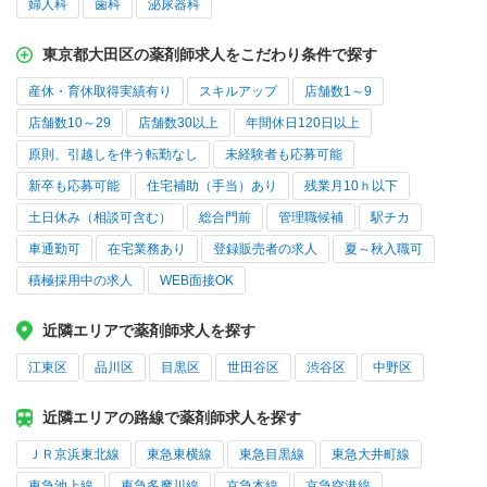
婦人科
歯科
泌尿器科
東京都大田区の薬剤師求人をこだわり条件で探す
産休・育休取得実績有り
スキルアップ
店舗数1～9
店舗数10～29
店舗数30以上
年間休日120日以上
原則、引越しを伴う転勤なし
未経験者も応募可能
新卒も応募可能
住宅補助（手当）あり
残業月10ｈ以下
土日休み（相談可含む）
総合門前
管理職候補
駅チカ
車通勤可
在宅業務あり
登録販売者の求人
夏～秋入職可
積極採用中の求人
WEB面接OK
近隣エリアで薬剤師求人を探す
江東区
品川区
目黒区
世田谷区
渋谷区
中野区
近隣エリアの路線で薬剤師求人を探す
ＪＲ京浜東北線
東急東横線
東急目黒線
東急大井町線
東急池上線
東急多摩川線
京急本線
京急空港線