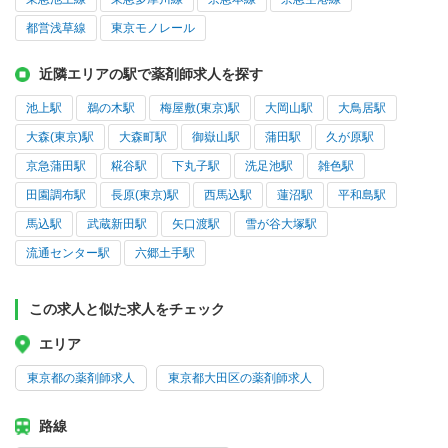
都営浅草線
東京モノレール
近隣エリアの駅で薬剤師求人を探す
池上駅
鵜の木駅
梅屋敷(東京)駅
大岡山駅
大鳥居駅
大森(東京)駅
大森町駅
御嶽山駅
蒲田駅
久が原駅
京急蒲田駅
糀谷駅
下丸子駅
洗足池駅
雑色駅
田園調布駅
長原(東京)駅
西馬込駅
蓮沼駅
平和島駅
馬込駅
武蔵新田駅
矢口渡駅
雪が谷大塚駅
流通センター駅
六郷土手駅
この求人と似た求人をチェック
エリア
東京都の薬剤師求人
東京都大田区の薬剤師求人
路線