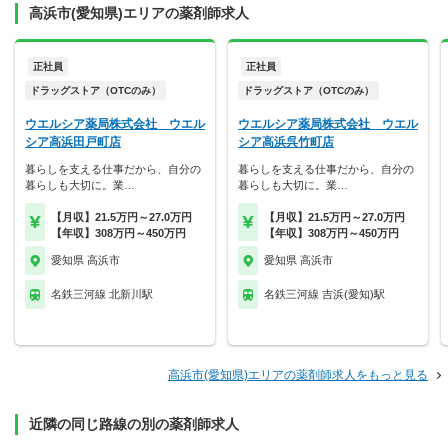
高浜市(愛知県)エリアの薬剤師求人
正社員
正社員
ドラッグストア（OTCのみ）
ドラッグストア（OTCのみ）
ウエルシア薬局株式会社 ウエル
ウエルシア薬局株式会社 ウエル
シア高浜田戸町店
シア高浜呉竹町店
暮らしを支える仕事だから、自分の
暮らしを支える仕事だから、自分の
暮らしも大切に。業…
暮らしも大切に。業…
【月収】21.5万円～27.0万円
【月収】21.5万円～27.0万円
【年収】308万円～450万円
【年収】308万円～450万円
愛知県 高浜市
愛知県 高浜市
名鉄三河線 北新川駅
名鉄三河線 吉浜(愛知)駅
高浜市(愛知県)エリアの薬剤師求人をもっと見る
近隣の同じ路線の別の薬剤師求人