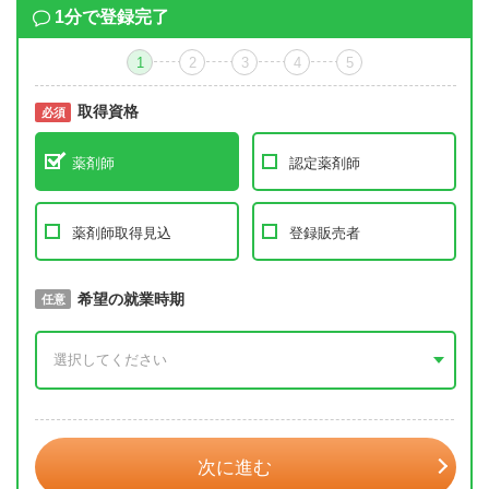
1分で登録完了
1
2
3
4
5
取得資格
必須
必須
薬剤師
認定薬剤師
薬剤師取得見込
登録販売者
取得予定年
希望の就業時期
必須
任意
年 3月
次に進む