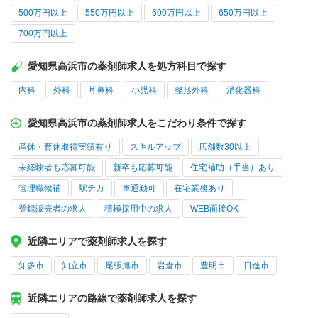
500万円以上
550万円以上
600万円以上
650万円以上
700万円以上
愛知県高浜市の薬剤師求人を処方科目で探す
内科
外科
耳鼻科
小児科
整形外科
消化器科
愛知県高浜市の薬剤師求人をこだわり条件で探す
産休・育休取得実績有り
スキルアップ
店舗数30以上
未経験者も応募可能
新卒も応募可能
住宅補助（手当）あり
管理職候補
駅チカ
車通勤可
在宅業務あり
登録販売者の求人
積極採用中の求人
WEB面接OK
近隣エリアで薬剤師求人を探す
知多市
知立市
尾張旭市
岩倉市
豊明市
日進市
近隣エリアの路線で薬剤師求人を探す