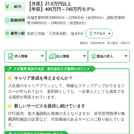
【月収】27.0万円以上
給与
【年収】400万円～740万円モデル
店舗営業時間:09時00分～22時00分（休憩60分）,調剤営業時
勤務時間
間:09時00分～19時00分（休憩60分）
最寄り駅
名鉄三河線「三河高浜駅」 徒歩5分
アクセス
更新日：2026/06/18 求人番号：256173
求人情報
法人情報
類似の求人
スギ薬局 高浜中央店 株式会社スギ薬局のポイント
キャリア形成を考えませんか？
入社後のキャリアプランとして、明確なステップアップができるフ
ローが作られており、薬剤師としても、一企業人としても成長でき
る場所が用意されています。
新しいサービスを提供し続けています
OTC販売、処方箋調剤が業務の主となりますが、居宅管理指導や無
菌調剤施設の設置など、付加価値のあるサービスに取り組んでいま
す。