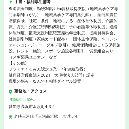
手当・福利厚生備考
※退職金制度：勤続3年以上■資格取得支援（地域薬学ケア専
門薬剤師（がん）、地域薬学ケア専門薬剤師）、薬剤師責任
賠償保険、社宅：条件・地域による、産休育休制度、介護休
職、育児・介護短時間勤務制度、子の看護等休暇制度、連続
休暇制度、復職支援制度確定拠出年金制度、従業員持株会、
社員割引制度（家族カード配布）、団体生命保険、N-コンシ
ェルジュ(レジャー・グルメ割引)、健康保険組合による保養施
設、レジャー施設、スポーツ施設各種割引、労働組合あり
（スギ薬局ユニオン）など
【その他】
プラチナくるみん認定企業（7年連続取得）
健康経営優良法人2024（大規模法人部門）認定
職場の悩み・なんでも相談ダイヤル設置
勤務地・アクセス
車通勤可
駅チカ
愛知県高浜市沢渡町4-3-4
名鉄三河線「三河高浜駅」 徒歩5分