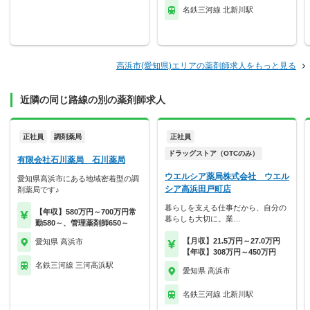
名鉄三河線 北新川駅
高浜市(愛知県)エリアの薬剤師求人をもっと見る
近隣の同じ路線の別の薬剤師求人
正社員
調剤薬局
正社員
ドラッグストア（OTCのみ）
有限会社石川薬局 石川薬局
ウエルシア薬局株式会社 ウエル
愛知県高浜市にある地域密着型の調
シア高浜田戸町店
剤薬局です♪
暮らしを支える仕事だから、自分の
【年収】580万円～700万円常
暮らしも大切に。業…
勤580～、管理薬剤師650～
【月収】21.5万円～27.0万円
愛知県 高浜市
【年収】308万円～450万円
名鉄三河線 三河高浜駅
愛知県 高浜市
名鉄三河線 北新川駅