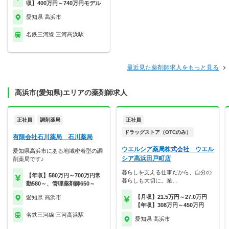
収】400万円～740万円モデル
愛知県 高浜市
名鉄三河線 三河高浜駅
最近見た薬剤師求人をもっと見る
高浜市(愛知県)エリアの薬剤師求人
正社員
調剤薬局
正社員
ドラッグストア（OTCのみ）
有限会社石川薬局 石川薬局
ウエルシア薬局株式会社 ウエル
愛知県高浜市にある地域密着型の調
シア高浜田戸町店
剤薬局です♪
暮らしを支える仕事だから、自分の
【年収】580万円～700万円常
暮らしも大切に。業…
勤580～、管理薬剤師650～
【月収】21.5万円～27.0万円
愛知県 高浜市
【年収】308万円～450万円
名鉄三河線 三河高浜駅
愛知県 高浜市