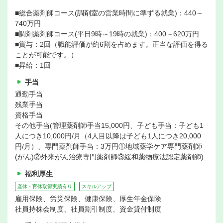
■総合薬剤師コース(調剤室の営業時間に準ずる就業)：440～
740万円
■調剤薬剤師コース(平日9時～19時の就業)：400～620万円
■賞与：2回（職能評価が約6割を占めます。正当な評価を得る
ことが可能です。）
■昇給：1回
手当
通勤手当
残業手当
資格手当
その他手当(管理薬剤師手当15,000円、子ども手当：子ども1
人につき10,000円/月（4人目以降は子ども1人につき20,000
円/月）、専門薬剤師手当：3万円①地域薬学ケア専門薬剤師
(がん)②外来がん治療専門薬剤師③緩和薬物療法認定薬剤師)
福利厚生
産休・育休取得実績有り
スキルアップ
雇用保険、労災保険、健康保険、厚生年金保険
社員持株会制度、社員割引制度、資金貸付制度