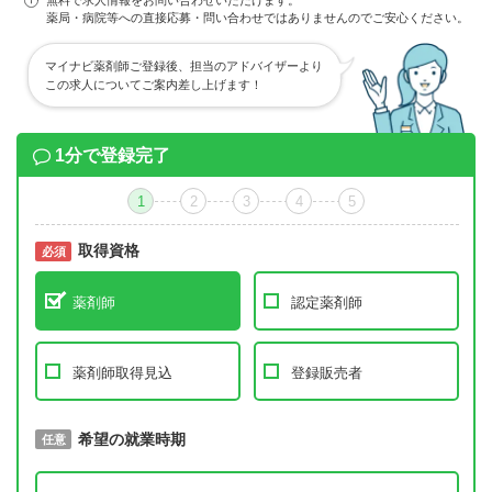
無料で求人情報をお問い合わせいただけます。
薬局・病院等への直接応募・問い合わせではありませんのでご安心ください。
マイナビ薬剤師ご登録後、担当のアドバイザーより
この求人についてご案内差し上げます！
1分で登録完了
1
2
3
4
5
取得資格
必須
必須
薬剤師
認定薬剤師
薬剤師取得見込
登録販売者
取得予定年
希望の就業時期
必須
任意