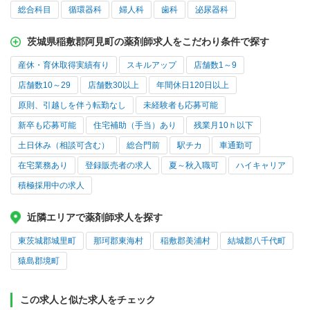
総合科目
循環器科
婦人科
歯科
泌尿器科
茨城県稲敷郡阿見町の薬剤師求人をこだわり条件で探す
産休・育休取得実績有り
スキルアップ
店舗数1～9
店舗数10～29
店舗数30以上
年間休日120日以上
原則、引越しを伴う転勤なし
未経験者も応募可能
新卒も応募可能
住宅補助（手当）あり
残業月10ｈ以下
土日休み（相談可含む）
総合門前
駅チカ
車通勤可
在宅業務あり
登録販売者の求人
夏～秋入職可
ハイキャリア
積極採用中の求人
近隣エリアで薬剤師求人を探す
東茨城郡城里町
那珂郡東海村
稲敷郡美浦村
結城郡八千代町
猿島郡境町
この求人と似た求人をチェック