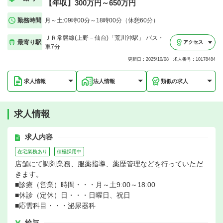
【年収】300万円～650万円
勤務時間
月～土:09時00分～18時00分（休憩60分）
ＪＲ常磐線(上野－仙台)「荒川沖駅」 バス・
最寄り駅
アクセス
車7分
更新日：2025/10/08 求人番号：10178484
求人情報
法人情報
類似の求人
求人情報
求人内容
在宅業務あり
積極採用中
店舗にて調剤業務、服薬指導、薬歴管理などを行っていただ
きます。
■診療（営業）時間・・・月～土9:00～18:00
■休診（定休）日・・・日曜日、祝日
■応需科目・・・泌尿器科
給与