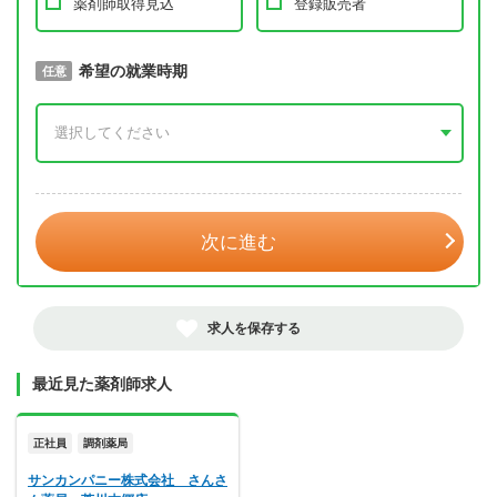
薬剤師取得見込
登録販売者
取得予定年
希望の就業時期
必須
任意
年 3月
次に進む
求人を保存する
最近見た薬剤師求人
正社員
調剤薬局
サンカンパニー株式会社 さんさ