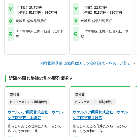
【月収】33.5万円
【月収】33.5万円
【年収】515万円～650万円
【年収】515万円～650万円
茨城県 稲敷郡阿見町
茨城県 稲敷郡阿見町
ＪＲ常磐線(上野－仙台) 荒川沖
ＪＲ常磐線(上野－仙台) 荒川沖
駅
駅
稲敷郡阿見町(茨城県)エリアの薬剤師求人をもっと見る
近隣の同じ路線の別の薬剤師求人
正社員
正社員
ドラッグストア（調剤併設）
ドラッグストア（調剤併設）
ウエルシア薬局株式会社 ウエル
ウエルシア薬局株式会社 ウエル
シア阿見荒川本郷店
シア阿見荒川沖店
暮らしを支える仕事だから、自分の
暮らしを支える仕事だから、自分の
暮らしも大切に。業…
暮らしも大切に。業…