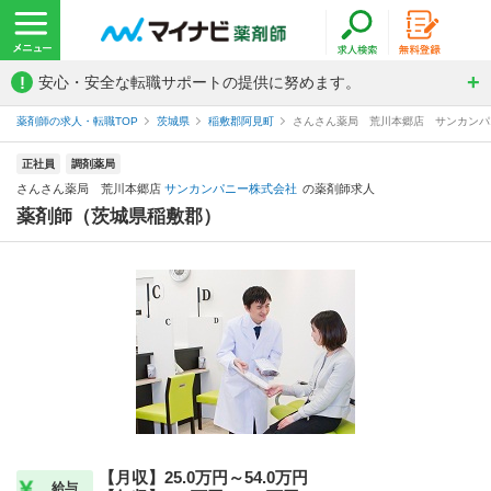
!
安心・安全な転職サポートの提供に努めます。
薬剤師の求人・転職TOP
茨城県
稲敷郡阿見町
さんさん薬局 荒川本郷店 サンカンパ
正社員
調剤薬局
さんさん薬局 荒川本郷店
サンカンパニー株式会社
の薬剤師求人
薬剤師（茨城県稲敷郡）
【月収】25.0万円～54.0万円
給与