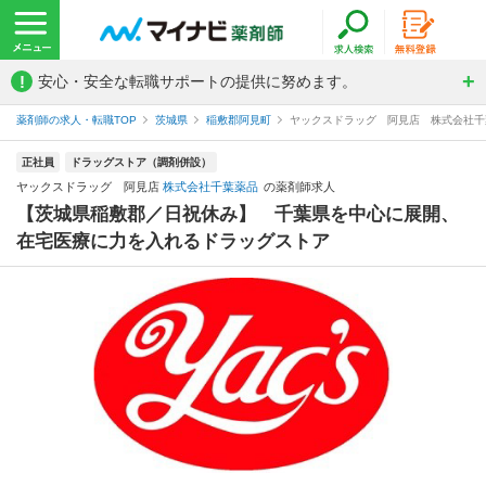
!
安心・安全な転職サポートの提供に努めます。
薬剤師の求人・転職TOP
茨城県
稲敷郡阿見町
ヤックスドラッグ 阿見店 株式会社千
正社員
ドラッグストア（調剤併設）
ヤックスドラッグ 阿見店
株式会社千葉薬品
の薬剤師求人
【茨城県稲敷郡／日祝休み】 千葉県を中心に展開、
在宅医療に力を入れるドラッグストア