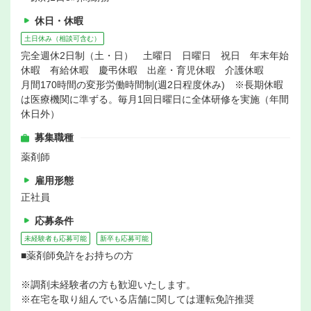
休日・休暇
土日休み（相談可含む）
完全週休2日制（土・日） 土曜日 日曜日 祝日 年末年始
休暇 有給休暇 慶弔休暇 出産・育児休暇 介護休暇
月間170時間の変形労働時間制(週2日程度休み) ※長期休暇
は医療機関に準ずる。毎月1回日曜日に全体研修を実施（年間
休日外）
募集職種
薬剤師
雇用形態
正社員
応募条件
未経験者も応募可能
新卒も応募可能
■薬剤師免許をお持ちの方
※調剤未経験者の方も歓迎いたします。
※在宅を取り組んでいる店舗に関しては運転免許推奨