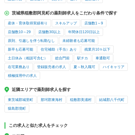
茨城県稲敷郡阿見町の薬剤師求人をこだわり条件で探す
産休・育休取得実績有り
スキルアップ
店舗数1～9
店舗数10～29
店舗数30以上
年間休日120日以上
原則、引越しを伴う転勤なし
未経験者も応募可能
新卒も応募可能
住宅補助（手当）あり
残業月10ｈ以下
土日休み（相談可含む）
総合門前
駅チカ
車通勤可
在宅業務あり
登録販売者の求人
夏～秋入職可
ハイキャリア
積極採用中の求人
近隣エリアで薬剤師求人を探す
東茨城郡城里町
那珂郡東海村
稲敷郡美浦村
結城郡八千代町
猿島郡境町
この求人と似た求人をチェック