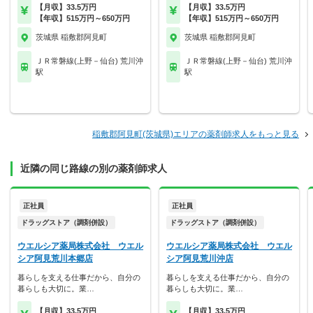
【月収】33.5万円
【月収】33.5万円
【年収】515万円～650万円
【年収】515万円～650万円
茨城県 稲敷郡阿見町
茨城県 稲敷郡阿見町
ＪＲ常磐線(上野－仙台) 荒川沖
ＪＲ常磐線(上野－仙台) 荒川沖
駅
駅
稲敷郡阿見町(茨城県)エリアの薬剤師求人をもっと見る
近隣の同じ路線の別の薬剤師求人
正社員
正社員
ドラッグストア（調剤併設）
ドラッグストア（調剤併設）
ウエルシア薬局株式会社 ウエル
ウエルシア薬局株式会社 ウエル
シア阿見荒川本郷店
シア阿見荒川沖店
暮らしを支える仕事だから、自分の
暮らしを支える仕事だから、自分の
暮らしも大切に。業…
暮らしも大切に。業…
【月収】33.5万円
【月収】33.5万円