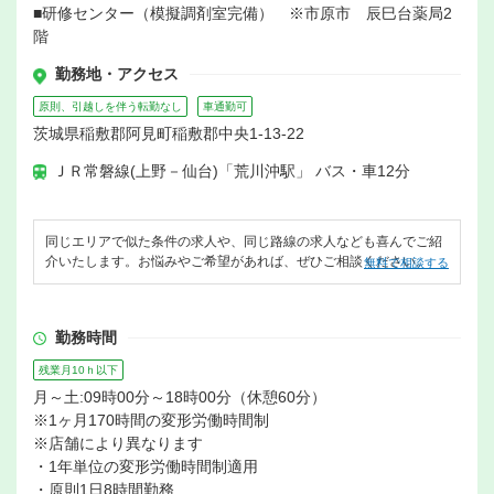
■研修センター（模擬調剤室完備） ※市原市 辰巳台薬局2
階
勤務地・アクセス
原則、引越しを伴う転勤なし
車通勤可
茨城県稲敷郡阿見町稲敷郡中央1-13-22
ＪＲ常磐線(上野－仙台)「荒川沖駅」 バス・車12分
同じエリアで似た条件の求人や、同じ路線の求人なども喜んでご紹
介いたします。お悩みやご希望があれば、ぜひご相談ください。
無料で相談する
勤務時間
残業月10ｈ以下
月～土:09時00分～18時00分（休憩60分）
※1ヶ月170時間の変形労働時間制
※店舗により異なります
・1年単位の変形労働時間制適用
・原則1日8時間勤務