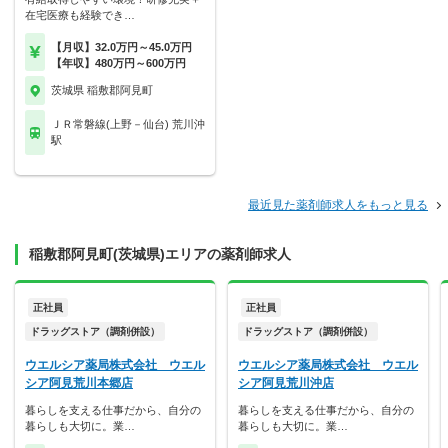
在宅医療も経験でき…
【月収】32.0万円～45.0万円
【年収】480万円～600万円
茨城県 稲敷郡阿見町
ＪＲ常磐線(上野－仙台) 荒川沖
駅
最近見た薬剤師求人をもっと見る
稲敷郡阿見町(茨城県)エリアの薬剤師求人
正社員
正社員
ドラッグストア（調剤併設）
ドラッグストア（調剤併設）
ウエルシア薬局株式会社 ウエル
ウエルシア薬局株式会社 ウエル
シア阿見荒川本郷店
シア阿見荒川沖店
暮らしを支える仕事だから、自分の
暮らしを支える仕事だから、自分の
暮らしも大切に。業…
暮らしも大切に。業…