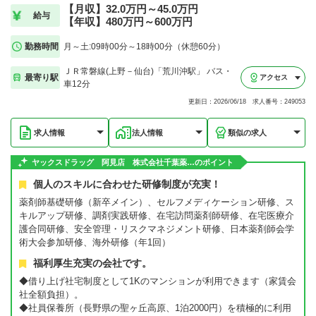
【月収】32.0万円～45.0万円
給与
【年収】480万円～600万円
勤務時間
月～土:09時00分～18時00分（休憩60分）
ＪＲ常磐線(上野－仙台)「荒川沖駅」 バス・
最寄り駅
アクセス
車12分
更新日：2026/06/18 求人番号：249053
求人情報
法人情報
類似の求人
ヤックスドラッグ 阿見店 株式会社千葉薬…のポイント
個人のスキルに合わせた研修制度が充実！
薬剤師基礎研修（新卒メイン）、セルフメディケーション研修、ス
キルアップ研修、調剤実践研修、在宅訪問薬剤師研修、在宅医療介
護合同研修、安全管理・リスクマネジメント研修、日本薬剤師会学
術大会参加研修、海外研修（年1回）
福利厚生充実の会社です。
◆借り上げ社宅制度として1Kのマンションが利用できます（家賃会
社全額負担）。
◆社員保養所（長野県の聖ヶ丘高原、1泊2000円）を積極的に利用