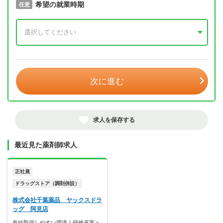
取得予定年
希望の就業時期
必須
任意
年 3月
次に進む
求人を保存する
最近見た薬剤師求人
正社員
ドラッグストア（調剤併設）
株式会社千葉薬品 ヤックスドラ
ッグ 阿見店
有給取得しやすい環境！研修充実＋