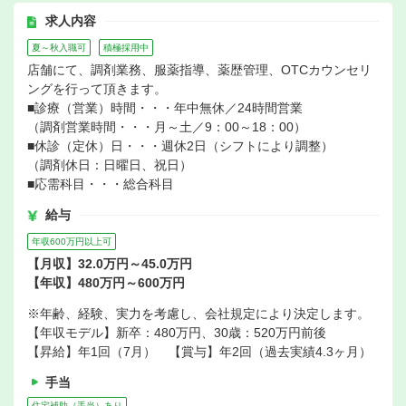
求人内容
夏～秋入職可
積極採用中
店舗にて、調剤業務、服薬指導、薬歴管理、OTCカウンセリ
ングを行って頂きます。
■診療（営業）時間・・・年中無休／24時間営業
（調剤営業時間・・・月～土／9：00～18：00）
■休診（定休）日・・・週休2日（シフトにより調整）
（調剤休日：日曜日、祝日）
■応需科目・・・総合科目
給与
年収600万円以上可
【月収】32.0万円～45.0万円
【年収】480万円～600万円
※年齢、経験、実力を考慮し、会社規定により決定します。
【年収モデル】新卒：480万円、30歳：520万円前後
【昇給】年1回（7月） 【賞与】年2回（過去実績4.3ヶ月）
手当
住宅補助（手当）あり