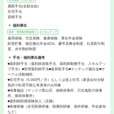
通勤手当(全額支給)
住宅手当
資格手当
福利厚生
産休・育休取得実績有り
スキルアップ
雇用保険、労災保険、健康保険、厚生年金保険
財形貯蓄、確定拠出年金401k、慶弔見舞金制度、社員割引制
度、永年勤続制度
手当・福利厚生備考
■薬剤師手当（薬剤師資格手当、薬剤師勤務手当、スキルアッ
プ手当）■管理薬剤師手当■薬局長手当■マッチング拠出金■サ
ークル活動補助
■住宅手当（5,000円／月）もしくは借上社宅（家賃会社全額
負担※転居可能な単身者のみ対象
■保養施設（ヤックス聖山荘、箱根保養所、日光鬼怒川保養
所、御宿保養所）
■薬剤師賠償保険加入（店舗）
■各種研修（在宅医療研修、階層別研修、海外研修、学会参加
など）