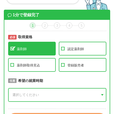
1分で登録完了
1
2
3
4
5
取得資格
必須
必須
薬剤師
認定薬剤師
薬剤師取得見込
登録販売者
取得予定年
希望の就業時期
必須
任意
年 3月