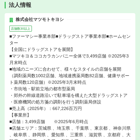
法人情報
株式会社マツモトキヨシ
店舗数30以上
■ファーマシー事業本部■ドラッグストア事業本部■ホームセン
ター
【全国にドラッグストアを展開】
■マツキヨ＆ココカラカンパニー全体で3,499店舗 ※2025年3
月末時点
■地域のニーズに合わせて、様々なスタイルの店舗を展開
（調剤薬局数1002店舗、地域連携薬局数82店舗、健康サポー
ト薬局数120店舗）※2025年3月末時点
・市街地・駅前立地の都市型薬局
・郊外の幹線道路沿いで駐車場を構えた大型ドラッグストア
・医療機関の処方箋の調剤を行う調剤薬局併設
■売上高（2025年）：667,226百万円
【事業所】
■店舗：3,499店舗 ※2025年6月時点
■店舗エリア：茨城県 、埼玉県 、千葉県 、東京都 、神奈川県
、岐阜県 、静岡県 、愛知県 、三重県 、滋賀県 、京都府 、大