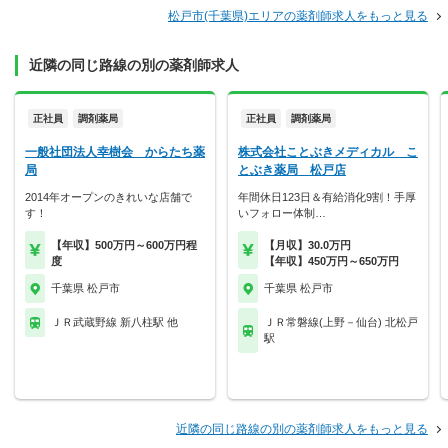
松戸市(千葉県)エリアの薬剤師求人をもっと見る
近隣の同じ路線の別の薬剤師求人
正社員
調剤薬局
正社員
調剤薬局
一般社団法人幸樹会 からたち薬
株式会社ことぶきメディカル こ
局
とぶき薬局 松戸店
2014年オープンのきれいな店舗で
年間休日123日＆有給消化9割！手厚
す！
いフォロー体制…
【年収】500万円～600万円程
【月収】30.0万円
度
【年収】450万円～650万円
千葉県 松戸市
千葉県 松戸市
ＪＲ武蔵野線 新八柱駅 他
ＪＲ常磐線(上野－仙台) 北松戸
駅
近隣の同じ路線の別の薬剤師求人をもっと見る