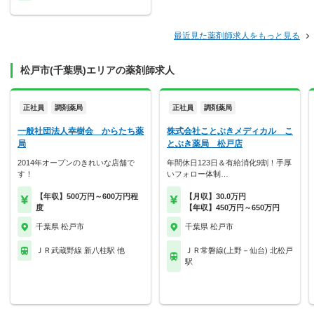
最近見た薬剤師求人をもっと見る
松戸市(千葉県)エリアの薬剤師求人
正社員
調剤薬局
正社員
調剤薬局
一般社団法人幸樹会 からたち薬
株式会社ことぶきメディカル こ
局
とぶき薬局 松戸店
2014年オープンのきれいな店舗で
年間休日123日＆有給消化9割！手厚
す！
いフォロー体制…
【年収】500万円～600万円程
【月収】30.0万円
度
【年収】450万円～650万円
千葉県 松戸市
千葉県 松戸市
ＪＲ武蔵野線 新八柱駅 他
ＪＲ常磐線(上野－仙台) 北松戸
駅