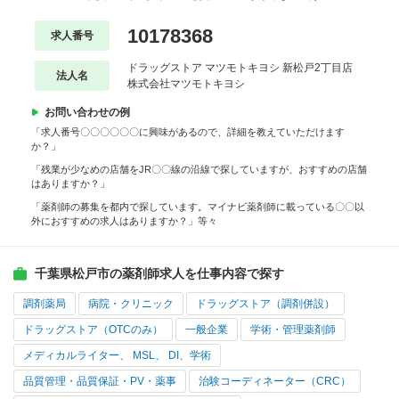
10178368
求人番号
ドラッグストア マツモトキヨシ 新松戸2丁目店
法人名
株式会社マツモトキヨシ
お問い合わせの例
「求人番号〇〇〇〇〇〇に興味があるので、詳細を教えていただけます
か？」
「残業が少なめの店舗をJR〇〇線の沿線で探していますが、おすすめの店舗
はありますか？」
「薬剤師の募集を都内で探しています。マイナビ薬剤師に載っている〇〇以
外におすすめの求人はありますか？」等々
千葉県松戸市の薬剤師求人を仕事内容で探す
調剤薬局
病院・クリニック
ドラッグストア（調剤併設）
ドラッグストア（OTCのみ）
一般企業
学術・管理薬剤師
メディカルライター、 MSL、 DI、学術
品質管理・品質保証・PV・薬事
治験コーディネーター（CRC）