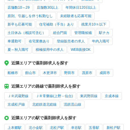
店舗数10～29
店舗数30以上
年間休日120日以上
原則、引越しを伴う転勤なし
未経験者も応募可能
新卒も応募可能
住宅補助（手当）あり
残業月10ｈ以下
土日休み（相談可含む）
総合門前
管理職候補
駅チカ
車通勤可
在宅業務あり
登録販売者の求人
年内入職可
夏～秋入職可
積極採用中の求人
WEB面接OK
近隣エリアで薬剤師求人を探す
船橋市
館山市
木更津市
野田市
茂原市
成田市
近隣エリアの路線で薬剤師求人を探す
ＪＲ武蔵野線
ＪＲ常磐線(上野－仙台)
東武野田線
京成本線
京成松戸線
北総鉄道北総線
流鉄流山線
近隣エリアの駅で薬剤師求人を探す
上本郷駅
北小金駅
北松戸駅
幸谷駅
五香駅
新松戸駅