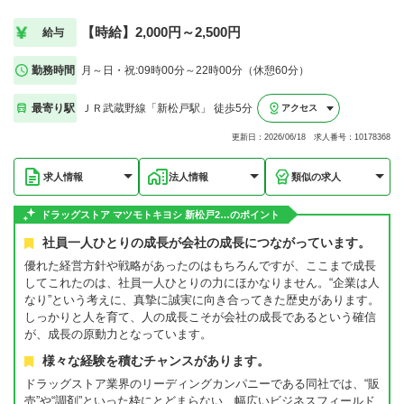
【時給】2,000円～2,500円
給与
勤務時間
月～日・祝:09時00分～22時00分（休憩60分）
最寄り駅
ＪＲ武蔵野線「新松戸駅」 徒歩5分
アクセス
更新日：2026/06/18 求人番号：10178368
求人情報
法人情報
類似の求人
ドラッグストア マツモトキヨシ 新松戸2…のポイント
社員一人ひとりの成長が会社の成長につながっています。
優れた経営方針や戦略があったのはもちろんですが、ここまで成長
してこれたのは、社員一人ひとりの力にほかなりません。“企業は人
なり”という考えに、真摯に誠実に向き合ってきた歴史があります。
しっかりと人を育て、人の成長こそが会社の成長であるという確信
が、成長の原動力となっています。
様々な経験を積むチャンスがあります。
ドラッグストア業界のリーディングカンパニーである同社では、“販
売”や“調剤”といった枠にとどまらない、幅広いビジネスフィールド