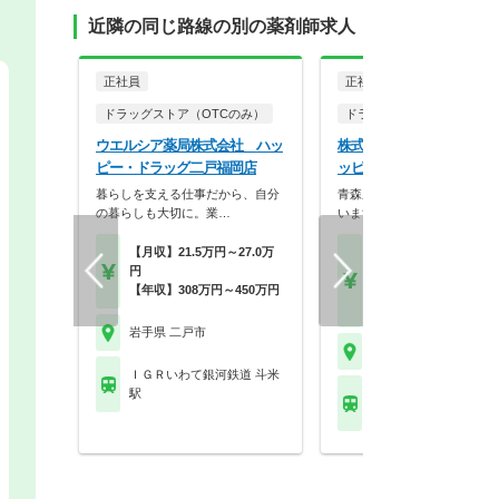
近隣の同じ路線の別の薬剤師求人
正社員
正社員
ドラッグストア（OTCのみ）
ドラッグストア（OTCのみ
ウエルシア薬局株式会社 ハッ
株式会社丸大サクラヰ薬局
ピー・ドラッグ二戸福岡店
ッピー・ドラッグ 二戸福
暮らしを支える仕事だから、自分
青森県を中心に北東北で展開
の暮らしも大切に。業…
います。
【月収】21.5万円～27.0万
【月収】35.5万円以上
円
【年収】500万円～70
【年収】308万円～450万円
程度
【時給】2,600円～
岩手県 二戸市
岩手県 二戸市
ＩＧＲいわて銀河鉄道 斗米
駅
ＩＧＲいわて銀河鉄道 
駅