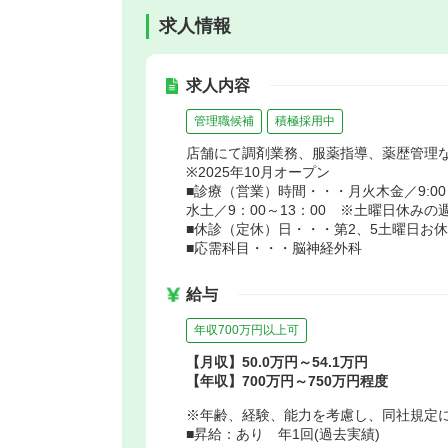
求人情報
求人内容
管理職候補
積極採用中
店舗にて調剤業務、服薬指導、薬歴管理
※2025年10月オープン
■診療（営業）時間・・・月火木金／9:00～1
水土／9：00～13：00 ※土曜日休みの週は水
■休診（定休）日・・・第2、5土曜日お
■応需科目・・・脳神経外科
給与
年収700万円以上可
【月収】50.0万円～54.1万円
【年収】700万円～750万円程度
※年齢、経験、能力を考慮し、同社規定
■昇給：あり 年1回(過去実績)