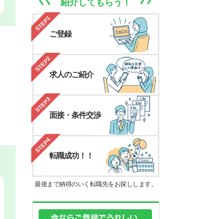
紹介してもらう！
STEP1
ご登録
STEP2
求人のご紹介
STEP3
面接・条件交渉
STEP4
転職成功！！
最後まで納得のいく転職先をお探しします。