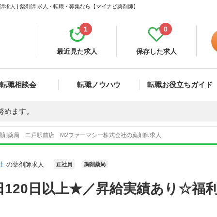
求人 | 薬剤師 求人・転職・募集なら【マイナビ薬剤師】
1
0
最近見た求人
保存した求人
転職相談会
転職ノウハウ
転職お役立ちガイド
努めます。
調剤薬局 二戸駅前店 M2ファーマシー株式会社の薬剤師求人
社
の薬剤師求人
正社員
調剤薬局
120日以上★／昇給実績あり☆福