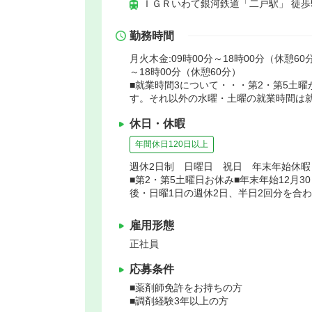
ＩＧＲいわて銀河鉄道「二戸駅」 徒歩
勤務時間
月火木金:09時00分～18時00分（休憩60分
～18時00分（休憩60分）
■就業時間3について・・・第2・第5土曜が
す。それ以外の水曜・土曜の就業時間は
休日・休暇
年間休日120日以上
週休2日制 日曜日 祝日 年末年始休
■第2・第5土曜日お休み■年末年始12月3
後・日曜1日の週休2日、半日2回分を合
雇用形態
正社員
応募条件
■薬剤師免許をお持ちの方
■調剤経験3年以上の方