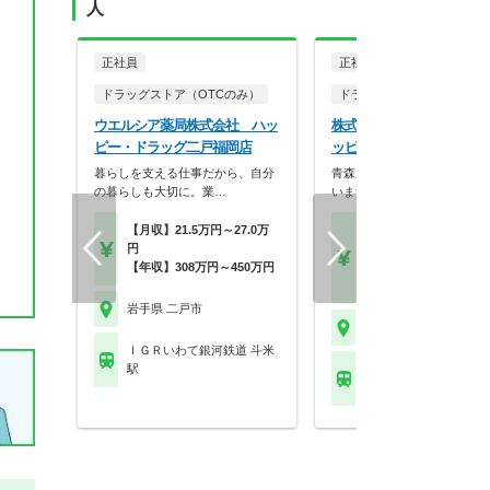
人
正社員
正社員
ドラッグストア（OTCのみ）
ドラッグストア（OTCのみ
ウエルシア薬局株式会社 ハッ
株式会社丸大サクラヰ薬局
ピー・ドラッグ二戸福岡店
ッピー・ドラッグ 二戸福
暮らしを支える仕事だから、自分
青森県を中心に北東北で展開
の暮らしも大切に。業…
います。
【月収】21.5万円～27.0万
【月収】35.5万円以上
円
【年収】500万円～70
【年収】308万円～450万円
程度
【時給】2,600円～
岩手県 二戸市
岩手県 二戸市
ＩＧＲいわて銀河鉄道 斗米
駅
ＩＧＲいわて銀河鉄道 
駅