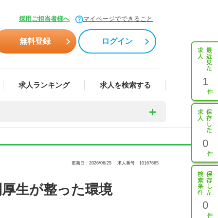
採用ご担当者様へ
マイページでできること
無料登録
ログイン
1
求人ランキング
求人を検索する
0
更新日：2026/06/25
求人番号：10167665
利厚生が整った環境
0