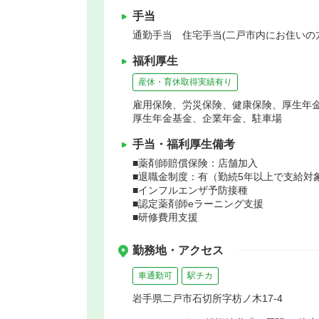
手当
通勤手当 住宅手当(二戸市内にお住いの方
福利厚生
産休・育休取得実績有り
雇用保険、労災保険、健康保険、厚生年
厚生年金基金、企業年金、駐車場
手当・福利厚生備考
■薬剤師賠償保険：店舗加入
■退職金制度：有（勤続5年以上で支給対
■インフルエンザ予防接種
■認定薬剤師eラーニング支援
■研修費用支援
勤務地・アクセス
車通勤可
駅チカ
岩手県二戸市石切所字枋ノ木17-4