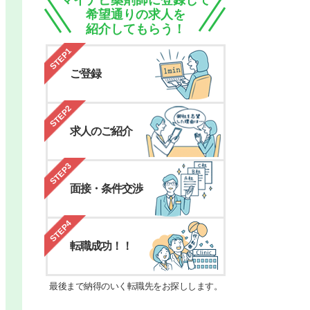
マイナビ薬剤師に登録して
希望通りの求人を
紹介してもらう！
STEP1
ご登録
STEP2
求人のご紹介
STEP3
面接・条件交渉
STEP4
転職成功！！
最後まで納得のいく転職先をお探しします。