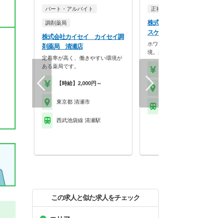
パート・アルバイト
正社員
調剤薬局
株式会社ココカラファイン
調剤薬局
スケア 東邦薬局 清瀬松
株式会社カイセイ カイセイ調
ホワイト500認定のクリーン
剤薬局 清瀬店
境。身だしなみの自…
定着率が高く、働きやすい環境が
ある薬局です。
【年収】430万円～56
【時給】2,000円～
東京都 清瀬市
東京都 清瀬市
西武池袋線 清瀬駅
西武池袋線 清瀬駅
この求人と似た求人をチェック