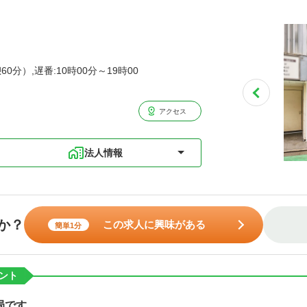
60分）,遅番:10時00分～19時00
アクセス
法人情報
か？
この求人に興味がある
簡単1分
ント
局です。