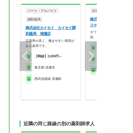
パート・アルバイト
正社員
調剤薬局
株式会社ココカラファイン
調剤薬局
スケア 東邦薬局 清瀬松
株式会社カイセイ カイセイ調
ホワイト500認定のクリーン
剤薬局 清瀬店
境。身だしなみの自…
定着率が高く、働きやすい環境が
ある薬局です。
【年収】430万円～56
【時給】2,000円～
務
東京都 清瀬市
東京都 清瀬市
西武池袋線 清瀬駅
西武池袋線 清瀬駅
近隣の同じ路線の別の薬剤師求人