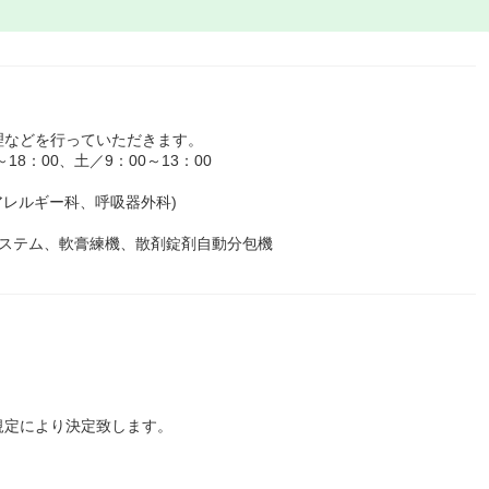
理などを行っていただきます。
8：00、土／9：00～13：00
アレルギー科、呼吸器外科)
システム、軟膏練機、散剤錠剤自動分包機
規定により決定致します。