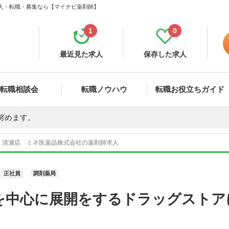
求人・転職・募集なら【マイナビ薬剤師】
1
0
最近見た求人
保存した求人
転職相談会
転職ノウハウ
転職お役立ちガイド
努めます。
 清瀬店 ミネ医薬品株式会社の薬剤師求人
正社員
調剤薬局
を中心に展開をするドラッグストア