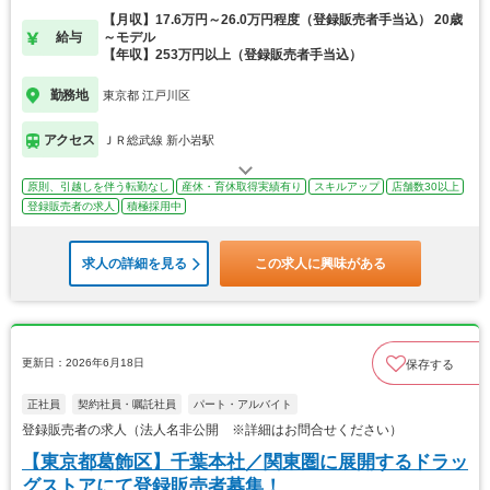
【月収】17.6万円～26.0万円程度（登録販売者手当込） 20歳
給与
～モデル
【年収】253万円以上（登録販売者手当込）
勤務地
東京都 江戸川区
アクセス
ＪＲ総武線 新小岩駅
原則、引越しを伴う転勤なし
産休・育休取得実績有り
スキルアップ
店舗数30以上
登録販売者の求人
積極採用中
求人の詳細を見る
この求人に興味がある
更新日：2026年6月18日
保存する
正社員
契約社員・嘱託社員
パート・アルバイト
登録販売者の求人（法人名非公開 ※詳細はお問合せください）
【東京都葛飾区】千葉本社／関東圏に展開するドラッ
グストアにて登録販売者募集！