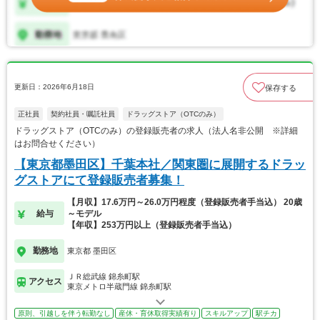
更新日：2026年6月18日
保存する
正社員
契約社員・嘱託社員
ドラッグストア（OTCのみ）
ドラッグストア（OTCのみ）の登録販売者の求人（法人名非公開 ※詳細
はお問合せください）
【東京都墨田区】千葉本社／関東圏に展開するドラッ
グストアにて登録販売者募集！
【月収】17.6万円～26.0万円程度（登録販売者手当込） 20歳
給与
～モデル
【年収】253万円以上（登録販売者手当込）
勤務地
東京都 墨田区
ＪＲ総武線 錦糸町駅
アクセス
東京メトロ半蔵門線 錦糸町駅
原則、引越しを伴う転勤なし
産休・育休取得実績有り
スキルアップ
駅チカ