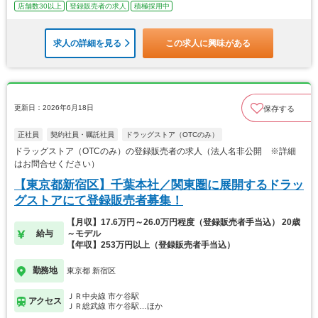
店舗数30以上
登録販売者の求人
積極採用中
求人の詳細を見る
この求人に興味がある
更新日：2026年6月18日
保存する
正社員
契約社員・嘱託社員
ドラッグストア（OTCのみ）
ドラッグストア（OTCのみ）の登録販売者の求人（法人名非公開 ※詳細
はお問合せください）
【東京都新宿区】千葉本社／関東圏に展開するドラッ
グストアにて登録販売者募集！
【月収】17.6万円～26.0万円程度（登録販売者手当込） 20歳
給与
～モデル
【年収】253万円以上（登録販売者手当込）
勤務地
東京都 新宿区
ＪＲ中央線 市ケ谷駅
アクセス
ＪＲ総武線 市ケ谷駅…ほか