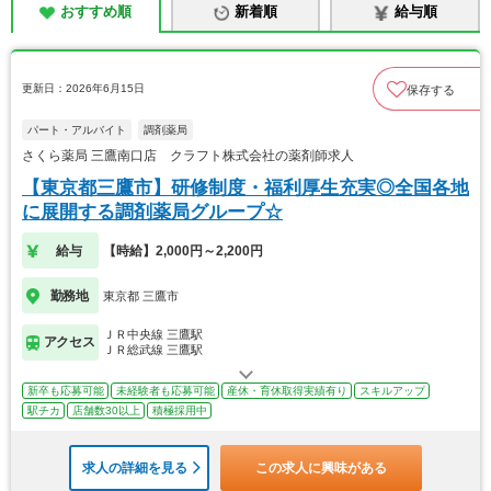
おすすめ順
新着順
給与順
更新日：2026年6月15日
保存する
パート・アルバイト
調剤薬局
さくら薬局 三鷹南口店 クラフト株式会社の薬剤師求人
【東京都三鷹市】研修制度・福利厚生充実◎全国各地
に展開する調剤薬局グループ☆
給与
【時給】2,000円～2,200円
勤務地
東京都 三鷹市
ＪＲ中央線 三鷹駅
アクセス
ＪＲ総武線 三鷹駅
新卒も応募可能
未経験者も応募可能
産休・育休取得実績有り
スキルアップ
駅チカ
店舗数30以上
積極採用中
求人の詳細を見る
この求人に興味がある