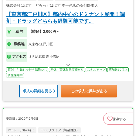
株式会社ぱぱす どらっぐぱぱす 本一色店の薬剤師求人
【東京都江戸川区】都内中心のドミナント展開！調
剤・ドラッグどちらも経験可能です。
給与
【時給】2,000円～
勤務地
東京都 江戸川区
アクセス
ＪＲ総武線 新小岩駅
原則、引越しを伴う転勤なし
産休・育休取得実績有り
スキルアップ
店舗数30以上
積極採用中
求人の詳細を見る
この求人に興味がある
更新日：2026年5月9日
保存する
パート・アルバイト
ドラッグストア（調剤併設）