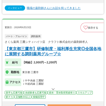
職場の薬剤師さんにお話を伺ってきました
インタビュー
更新日：2026年6月15日
保存する
パート・アルバイト
調剤薬局
さくら薬局 三鷹シティハイツ店 クラフト株式会社の薬剤師求人
【東京都三鷹市】研修制度・福利厚生充実◎全国各地
に展開する調剤薬局グループ☆
給与
【時給】2,000円～2,200円
勤務地
東京都 三鷹市
ＪＲ中央線 三鷹駅
アクセス
ＪＲ総武線 三鷹駅
新卒も応募可能
未経験者も応募可能
産休・育休取得実績有り
スキルアップ
駅チカ
店舗数30以上
積極採用中