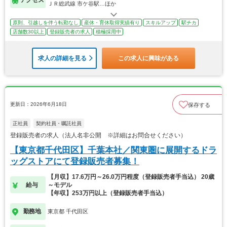
ＪＲ総武線 市ケ谷駅…ほか
原則、引越しを伴う転勤なし
産休・育休取得実績有り
スキルアップ
駅チカ
店舗数30以上
登録販売者の求人
積極採用中
求人の詳細を見る
この求人に興味がある
更新日：2026年6月18日
保存する
正社員
契約社員・嘱託社員
登録販売者の求人（法人名非公開 ※詳細はお問合せください）
【東京都千代田区】千葉本社／関東圏に展開するドラ
ッグストアにて登録販売者募集！
【月収】17.6万円～26.0万円程度（登録販売者手当込） 20歳
給与
～モデル
【年収】253万円以上（登録販売者手当込）
勤務地
東京都 千代田区