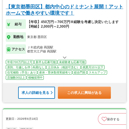
【東京都墨田区】都内中心のドミナント展開！アット
ホームで働きやすい環境です！
【年収】450万円～700万円※経験を考慮し決定いたします
給与
【時給】2,000円～2,300円
勤務地
東京都 墨田区
ＪＲ総武線 両国駅
アクセス
都営大江戸線 両国駅
年収700万円以上可
新卒も応募可能
未経験者も応募可能
原則、引越しを伴う転勤なし
土日休み（相談可含む）
残業月10ｈ以下
住宅補助（手当）あり
産休・育休取得実績有り
総合門前
スキルアップ
店舗数30以上
積極採用中
求人の詳細を見る
この求人に興味がある
更新日：2026年6月18日
保存する