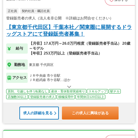
正社員
契約社員・嘱託社員
登録販売者の求人（法人名非公開 ※詳細はお問合せください）
【東京都千代田区】千葉本社／関東圏に展開するドラ
ッグストアにて登録販売者募集！
【月収】17.6万円～26.0万円程度（登録販売者手当込） 20歳
給与
～モデル
【年収】253万円以上（登録販売者手当込）
勤務地
東京都 千代田区
ＪＲ中央線 市ケ谷駅
アクセス
ＪＲ総武線 市ケ谷駅…ほか
原則、引越しを伴う転勤なし
産休・育休取得実績有り
スキルアップ
駅チカ
店舗数30以上
登録販売者の求人
積極採用中
年間休日120日以上
求人の詳細を見る
この求人に興味がある