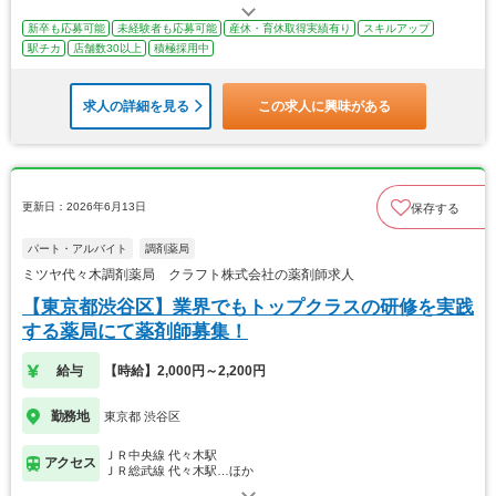
新卒も応募可能
未経験者も応募可能
産休・育休取得実績有り
スキルアップ
駅チカ
店舗数30以上
積極採用中
求人の詳細を見る
この求人に興味がある
更新日：2026年6月13日
保存する
パート・アルバイト
調剤薬局
ミツヤ代々木調剤薬局 クラフト株式会社の薬剤師求人
【東京都渋谷区】業界でもトップクラスの研修を実践
する薬局にて薬剤師募集！
給与
【時給】2,000円～2,200円
勤務地
東京都 渋谷区
ＪＲ中央線 代々木駅
アクセス
ＪＲ総武線 代々木駅…ほか