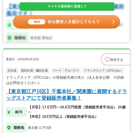
更新日：2026年6月18日
保存する
正社員
契約社員・嘱託社員
パート・アルバイト
ドラッグストア（OTCのみ）
ドラッグストア（OTCのみ）の登録販売者の求人（法人名非公開 ※詳細
はお問合せください）
【東京都江戸川区】千葉本社／関東圏に展開するドラ
ッグストアにて登録販売者募集！
【月収】17.6万円～26.0万円程度（登録販売者手当込） 20歳
給与
～
【年収】253万円以上（登録販売者手当込）
勤務地
東京都 江戸川区