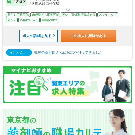
アクセス
ＪＲ総武線 西荻窪駅
新卒も応募可能
未経験者も応募可能
産休・育休取得実績有り
スキルアップ
駅チカ
店舗数30以上
積極採用中
求人の詳細を見る
この求人に興味がある
職場の薬剤師さんにお話を伺ってきました
インタビュー
東京都
の