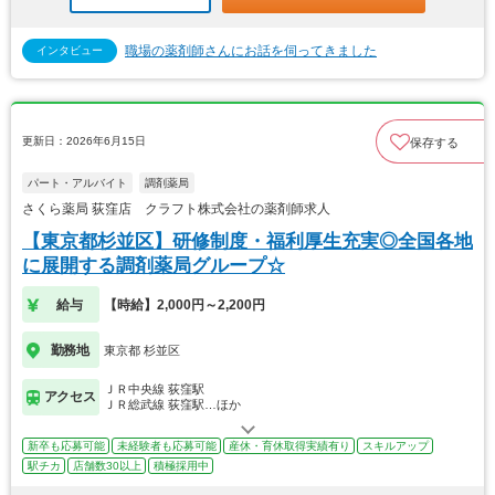
職場の薬剤師さんにお話を伺ってきました
インタビュー
更新日：2026年6月15日
保存する
パート・アルバイト
調剤薬局
さくら薬局 荻窪店 クラフト株式会社の薬剤師求人
【東京都杉並区】研修制度・福利厚生充実◎全国各地
に展開する調剤薬局グループ☆
給与
【時給】2,000円～2,200円
勤務地
東京都 杉並区
ＪＲ中央線 荻窪駅
アクセス
ＪＲ総武線 荻窪駅…ほか
新卒も応募可能
未経験者も応募可能
産休・育休取得実績有り
スキルアップ
駅チカ
店舗数30以上
積極採用中