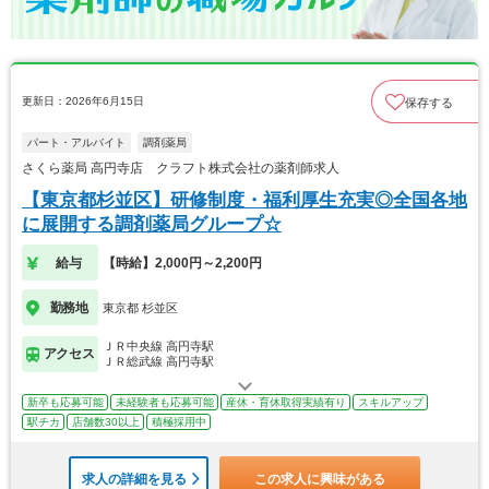
更新日：2026年6月15日
保存する
パート・アルバイト
調剤薬局
さくら薬局 高円寺店 クラフト株式会社の薬剤師求人
【東京都杉並区】研修制度・福利厚生充実◎全国各地
に展開する調剤薬局グループ☆
給与
【時給】2,000円～2,200円
勤務地
東京都 杉並区
ＪＲ中央線 高円寺駅
アクセス
ＪＲ総武線 高円寺駅
新卒も応募可能
未経験者も応募可能
産休・育休取得実績有り
スキルアップ
駅チカ
店舗数30以上
積極採用中
求人の詳細を見る
この求人に興味がある