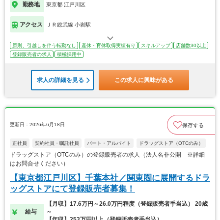
勤務地
東京都 江戸川区
アクセス
ＪＲ総武線 小岩駅
原則、引越しを伴う転勤なし
産休・育休取得実績有り
スキルアップ
店舗数30以上
登録販売者の求人
積極採用中
求人の詳細を見る
この求人に興味がある
更新日：2026年6月18日
保存する
正社員
契約社員・嘱託社員
パート・アルバイト
ドラッグストア（OTCのみ）
ドラッグストア（OTCのみ）の登録販売者の求人（法人名非公開 ※詳細
はお問合せください）
【東京都江戸川区】千葉本社／関東圏に展開するドラ
ッグストアにて登録販売者募集！
【月収】17.6万円～26.0万円程度（登録販売者手当込） 20歳
給与
～
【年収】253万円以上（登録販売者手当込）