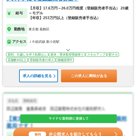
【月収】17.6万円～26.0万円程度（登録販売者手当込） 20歳
給与
～モデル
【年収】253万円以上（登録販売者手当込）
勤務地
東京都 葛飾区
アクセス
ＪＲ総武線 新小岩駅
原則、引越しを伴う転勤なし
産休・育休取得実績有り
スキルアップ
駅チカ
店舗数30以上
登録販売者の求人
積極採用中
求人の詳細を見る
この求人に興味がある