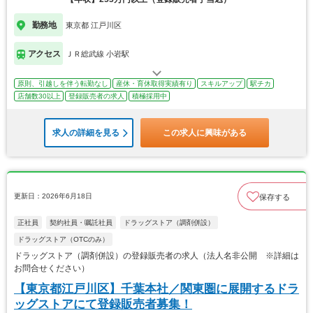
勤務地
東京都 江戸川区
アクセス
ＪＲ総武線 小岩駅
原則、引越しを伴う転勤なし
産休・育休取得実績有り
スキルアップ
駅チカ
店舗数30以上
登録販売者の求人
積極採用中
求人の詳細を見る
この求人に興味がある
更新日：2026年6月18日
保存する
正社員
契約社員・嘱託社員
ドラッグストア（調剤併設）
ドラッグストア（OTCのみ）
ドラッグストア（調剤併設）の登録販売者の求人（法人名非公開 ※詳細は
お問合せください）
【東京都江戸川区】千葉本社／関東圏に展開するドラ
ッグストアにて登録販売者募集！