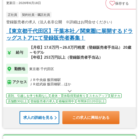
更新日：2026年6月18日
保存する
正社員
契約社員・嘱託社員
登録販売者の求人（法人名非公開 ※詳細はお問合せください）
【東京都千代田区】千葉本社／関東圏に展開するドラ
ッグストアにて登録販売者募集！
【月収】17.6万円～26.0万円程度（登録販売者手当込） 20歳
給与
～モデル
【年収】253万円以上（登録販売者手当込）
勤務地
東京都 千代田区
ＪＲ中央線 飯田橋駅
アクセス
ＪＲ総武線 飯田橋駅…ほか
原則、引越しを伴う転勤なし
産休・育休取得実績有り
スキルアップ
駅チカ
店舗数30以上
登録販売者の求人
積極採用中
年間休日120日以上
求人の詳細を見る
この求人に興味がある