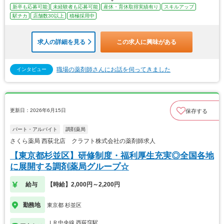
新卒も応募可能
未経験者も応募可能
産休・育休取得実績有り
スキルアップ
駅チカ
店舗数30以上
積極採用中
求人の詳細を見る
この求人に興味がある
職場の薬剤師さんにお話を伺ってきました
インタビュー
更新日：2026年6月15日
保存する
パート・アルバイト
調剤薬局
さくら薬局 西荻北店 クラフト株式会社の薬剤師求人
【東京都杉並区】研修制度・福利厚生充実◎全国各地
に展開する調剤薬局グループ☆
給与
【時給】2,000円～2,200円
勤務地
東京都 杉並区
ＪＲ中央線 西荻窪駅