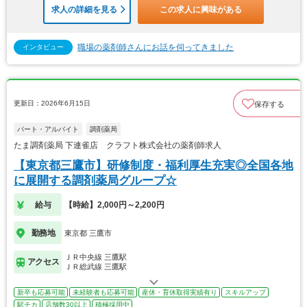
求人の詳細を見る
この求人に興味がある
職場の薬剤師さんにお話を伺ってきました
インタビュー
更新日：2026年6月15日
保存する
パート・アルバイト
調剤薬局
たま調剤薬局 下連雀店 クラフト株式会社の薬剤師求人
【東京都三鷹市】研修制度・福利厚生充実◎全国各地
に展開する調剤薬局グループ☆
給与
【時給】2,000円～2,200円
勤務地
東京都 三鷹市
ＪＲ中央線 三鷹駅
アクセス
ＪＲ総武線 三鷹駅
新卒も応募可能
未経験者も応募可能
産休・育休取得実績有り
スキルアップ
駅チカ
店舗数30以上
積極採用中