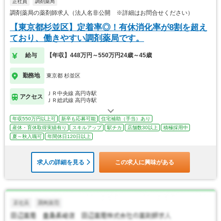
正社員
調剤薬局
調剤薬局の薬剤師求人（法人名非公開 ※詳細はお問合せください）
【東京都杉並区】定着率◎！有休消化率が8割を超え
ており、働きやすい調剤薬局です。
給与
【年収】448万円～550万円24歳～45歳
勤務地
東京都 杉並区
ＪＲ中央線 高円寺駅
アクセス
ＪＲ総武線 高円寺駅
年収550万円以上可
新卒も応募可能
住宅補助（手当）あり
産休・育休取得実績有り
スキルアップ
駅チカ
店舗数30以上
積極採用中
夏～秋入職可
年間休日120日以上
求人の詳細を見る
この求人に興味がある