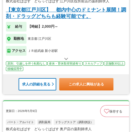
株式会社ぱぱす どらっぐぱぱす 江戸川区役所前店の薬剤師求人
【東京都江戸川区】 都内中心のドミナント展開！調
剤・ドラッグどちらも経験可能です。
給与
【時給】2,000円～
勤務地
東京都 江戸川区
アクセス
ＪＲ総武線 新小岩駅
原則、引越しを伴う転勤なし
産休・育休取得実績有り
スキルアップ
店舗数30以上
積極採用中
求人の詳細を見る
この求人に興味がある
更新日：2026年5月9日
保存する
パート・アルバイト
調剤薬局
ドラッグストア（調剤併設）
株式会社ぱぱす どらっぐぱぱす 奥戸店の薬剤師求人