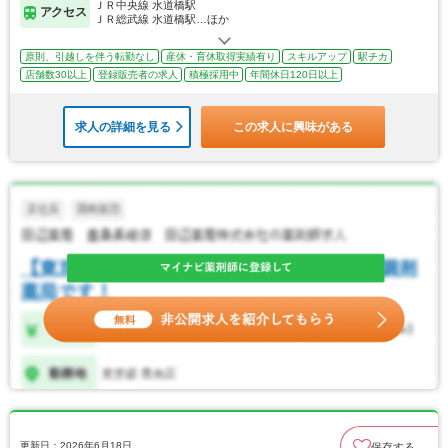
ＪＲ中央線 水道橋駅
アクセス
ＪＲ総武線 水道橋駅…ほか
原則、引越しを伴う転勤なし
産休・育休取得実績有り
スキルアップ
駅チカ
店舗数30以上
登録販売者の求人
積極採用中
年間休日120日以上
求人の詳細を見る
この求人に興味がある
更新日：2026年6月18日
保存する