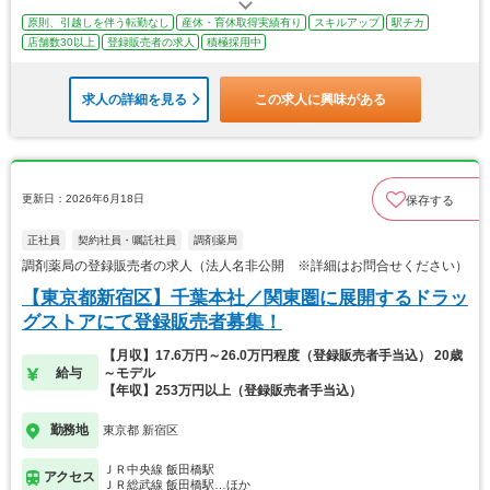
原則、引越しを伴う転勤なし
産休・育休取得実績有り
スキルアップ
駅チカ
店舗数30以上
登録販売者の求人
積極採用中
求人の詳細を見る
この求人に興味がある
更新日：2026年6月18日
保存する
正社員
契約社員・嘱託社員
調剤薬局
調剤薬局の登録販売者の求人（法人名非公開 ※詳細はお問合せください）
【東京都新宿区】千葉本社／関東圏に展開するドラッ
グストアにて登録販売者募集！
【月収】17.6万円～26.0万円程度（登録販売者手当込） 20歳
給与
～モデル
【年収】253万円以上（登録販売者手当込）
勤務地
東京都 新宿区
ＪＲ中央線 飯田橋駅
アクセス
ＪＲ総武線 飯田橋駅…ほか