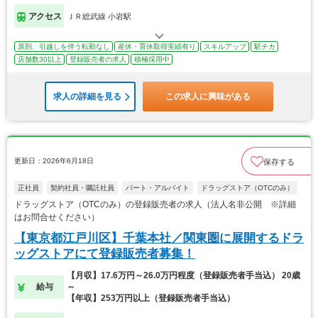
アクセス
ＪＲ総武線 小岩駅
原則、引越しを伴う転勤なし
産休・育休取得実績有り
スキルアップ
駅チカ
店舗数30以上
登録販売者の求人
積極採用中
求人の詳細を見る
この求人に興味がある
更新日：2026年6月18日
保存する
正社員
契約社員・嘱託社員
パート・アルバイト
ドラッグストア（OTCのみ）
ドラッグストア（OTCのみ）の登録販売者の求人（法人名非公開 ※詳細
はお問合せください）
【東京都江戸川区】千葉本社／関東圏に展開するドラ
ッグストアにて登録販売者募集！
【月収】17.6万円～26.0万円程度（登録販売者手当込） 20歳
給与
～
【年収】253万円以上（登録販売者手当込）