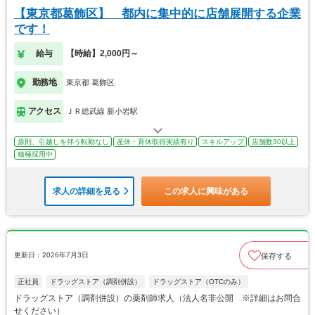
【東京都葛飾区】 都内に集中的に店舗展開する企業
です！
給与
【時給】2,000円～
勤務地
東京都 葛飾区
アクセス
ＪＲ総武線 新小岩駅
原則、引越しを伴う転勤なし
産休・育休取得実績有り
スキルアップ
店舗数30以上
積極採用中
求人の詳細を見る
この求人に興味がある
更新日：2026年7月3日
保存する
正社員
ドラッグストア（調剤併設）
ドラッグストア（OTCのみ）
ドラッグストア（調剤併設）の薬剤師求人（法人名非公開 ※詳細はお問合
せください）