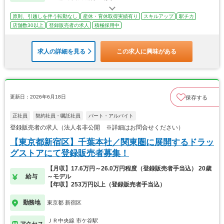
原則、引越しを伴う転勤なし
産休・育休取得実績有り
スキルアップ
駅チカ
店舗数30以上
登録販売者の求人
積極採用中
求人の詳細を見る
この求人に興味がある
更新日：2026年6月18日
保存する
正社員
契約社員・嘱託社員
パート・アルバイト
登録販売者の求人（法人名非公開 ※詳細はお問合せください）
【東京都新宿区】千葉本社／関東圏に展開するドラッ
グストアにて登録販売者募集！
【月収】17.6万円～26.0万円程度（登録販売者手当込） 20歳
給与
～モデル
【年収】253万円以上（登録販売者手当込）
勤務地
東京都 新宿区
ＪＲ中央線 市ケ谷駅
アクセス