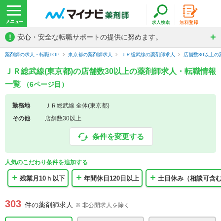
!
安心・安全な転職サポートの提供に努めます。
薬剤師の求人・転職TOP
東京都の薬剤師求人
ＪＲ総武線の薬剤師求人
店舗数30以上
ＪＲ総武線(東京都)の店舗数30以上の薬剤師求人・転職情報
一覧
（6ページ目）
勤務地
ＪＲ総武線 全体(東京都)
その他
店舗数30以上
条件を変更する
人気のこだわり条件を追加する
残業月10ｈ以下
年間休日120日以上
土日休み（相談可含
303
件の薬剤師求人
※ 非公開求人を除く