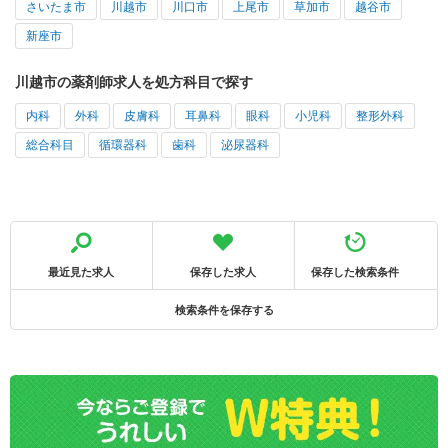
さいたま市
川越市
川口市
上尾市
草加市
越谷市
新座市
川越市の薬剤師求人を処方科目で探す
内科
外科
皮膚科
耳鼻科
眼科
小児科
整形外科
総合科目
循環器科
歯科
泌尿器科
最近見た求人
保存した求人
保存した検索条件
検索条件を保存する