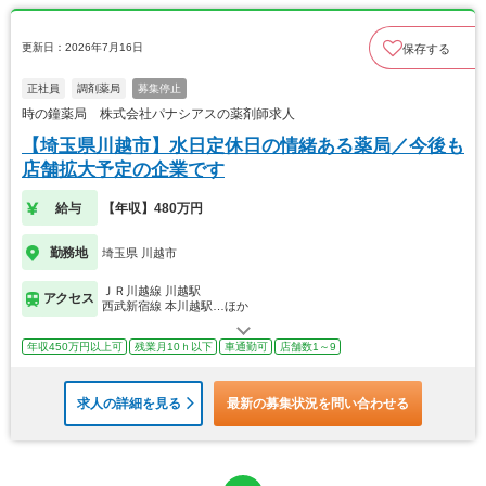
更新日：2026年7月16日
保存する
正社員
調剤薬局
募集停止
時の鐘薬局 株式会社パナシアスの薬剤師求人
【埼玉県川越市】水日定休日の情緒ある薬局／今後も
店舗拡大予定の企業です
給与
【年収】480万円
勤務地
埼玉県 川越市
ＪＲ川越線 川越駅
アクセス
西武新宿線 本川越駅…ほか
年収450万円以上可
残業月10ｈ以下
車通勤可
店舗数1～9
求人の詳細を見る
最新の募集状況を問い合わせる