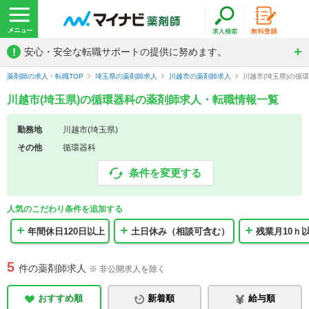
!
安心・安全な転職サポートの提供に努めます。
薬剤師の求人・転職TOP
埼玉県の薬剤師求人
川越市の薬剤師求人
川越市(埼玉県)の循
川越市(埼玉県)の循環器科の薬剤師求人・転職情報一覧
勤務地
川越市(埼玉県)
その他
循環器科
条件を変更する
人気のこだわり条件を追加する
年間休日120日以上
土日休み（相談可含む）
残業月10ｈ
5
件の薬剤師求人
※ 非公開求人を除く
おすすめ順
新着順
給与順