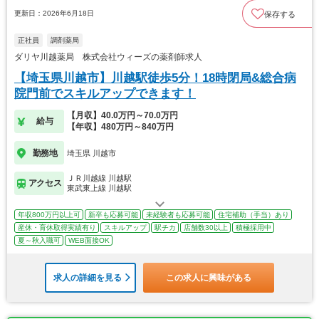
更新日：2026年6月18日
保存する
正社員
調剤薬局
ダリヤ川越薬局 株式会社ウィーズの薬剤師求人
【埼玉県川越市】川越駅徒歩5分！18時閉局&総合病
院門前でスキルアップできます！
【月収】40.0万円～70.0万円
給与
【年収】480万円～840万円
勤務地
埼玉県 川越市
ＪＲ川越線 川越駅
アクセス
東武東上線 川越駅
年収800万円以上可
新卒も応募可能
未経験者も応募可能
住宅補助（手当）あり
産休・育休取得実績有り
スキルアップ
駅チカ
店舗数30以上
積極採用中
夏～秋入職可
WEB面接OK
求人の詳細を見る
この求人に興味がある