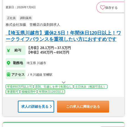
更新日：2026年7月9日
保存する
正社員
調剤薬局
株式会社加藤 笠幡店の薬剤師求人
【埼玉県川越市】週休2.5日！年間休日120日以上！ワ
ークライフバランスを重視したい方におすすめです
【月収】28.1万円～37.5万円
給与
【年収】450万円～650万円
勤務地
埼玉県 川越市
アクセス
ＪＲ川越線 笠幡駅
年収650万円以上可
原則、引越しを伴う転勤なし
土日休み（相談可含む）
車通勤可
積極採用中
年間休日120日以上
求人の詳細を見る
この求人に興味がある