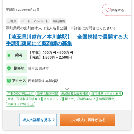
更新日：2026年6月18日
保存する
正社員
パート・アルバイト
調剤薬局
調剤薬局の薬剤師求人（法人名非公開 ※詳細はお問合せください）
【埼玉県川越市／本川越駅】 全国規模で展開する大
手調剤薬局にて薬剤師の募集
【年収】400万円～500万円
給与
【時給】1,800円～2,500円
勤務地
埼玉県 川越市
アクセス
西武新宿線 本川越駅
年収500万円以上可
新卒も応募可能
未経験者も応募可能
住宅補助（手当）あり
産休・育休取得実績有り
スキルアップ
駅チカ
店舗数30以上
積極採用中
年間休日120日以上
求人の詳細を見る
この求人に興味がある