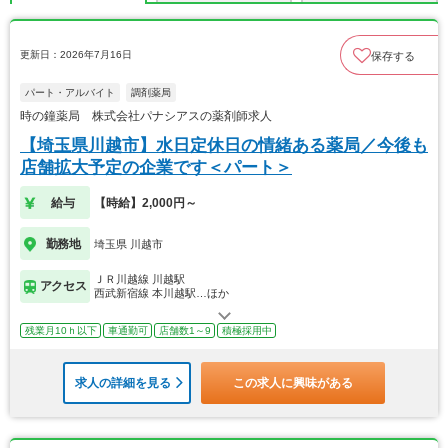
更新日：2026年7月16日
保存する
パート・アルバイト
調剤薬局
時の鐘薬局 株式会社パナシアスの薬剤師求人
【埼玉県川越市】水日定休日の情緒ある薬局／今後も
店舗拡大予定の企業です＜パート＞
給与
【時給】2,000円～
勤務地
埼玉県 川越市
ＪＲ川越線 川越駅
アクセス
西武新宿線 本川越駅…ほか
残業月10ｈ以下
車通勤可
店舗数1～9
積極採用中
求人の詳細を見る
この求人に興味がある