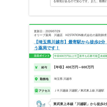
る環境があるので安心です。また、勤務2
更新日：2026/07/29
オリーブ薬局 川越店 H2STATION株式会社の薬剤師
【埼玉県川越市】最寄駅から徒歩2分
う薬局です！
注目ポイント
年収600万円以上可
新卒も応募可能
未経
【年収】400万円～600万円
給与
埼玉県 川越市
勤務地
ＪＲ川越線 川越駅／東武東上線 川越駅
アクセス
東武東上本線「川越駅」から徒歩2