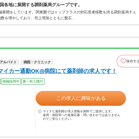
国各地に展開する調剤薬局グループです。
店舗展開をしています。関東圏ではトップクラスの対応患者様数を誇る調剤薬局チェ
店舗数を増やしており、売上増加とともに盤石…
保存す
アルバイト
病院・クリニック
マイカー通勤OK◎病院にて薬剤師の求人です！
積極採用中
夏～秋入職可
この求人に興味がある
マイナビ薬剤師が求人情報を無料でご提供します。
薬局・病院等への直接応募・問い合わせではありません
のでご安心ください。