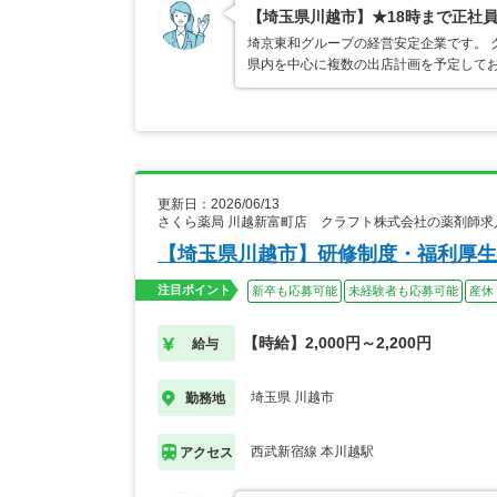
【埼玉県川越市】★18時まで正社
埼京東和グループの経営安定企業です。 
県内を中心に複数の出店計画を予定してお
更新日：2026/06/13
さくら薬局 川越新富町店 クラフト株式会社の薬剤師求
【埼玉県川越市】研修制度・福利厚生
注目ポイント
新卒も応募可能
未経験者も応募可能
産休
【時給】2,000円～2,200円
給与
埼玉県 川越市
勤務地
西武新宿線 本川越駅
アクセス