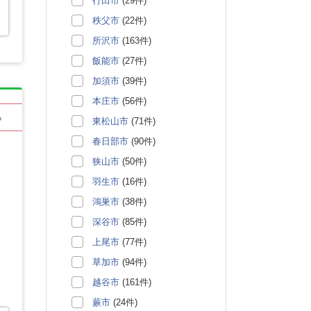
行田市
(29件)
秩父市
(22件)
所沢市
(163件)
飯能市
(27件)
加須市
(39件)
本庄市
(56件)
る
東松山市
(71件)
春日部市
(90件)
狭山市
(50件)
羽生市
(16件)
鴻巣市
(38件)
深谷市
(85件)
上尾市
(77件)
草加市
(94件)
越谷市
(161件)
蕨市
(24件)