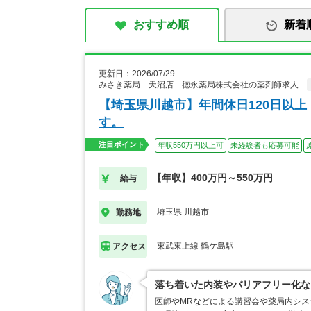
おすすめ順
新着
更新日：2026/07/29
みさき薬局 天沼店 徳永薬局株式会社の薬剤師求人
【埼玉県川越市】年間休日120日以
す。
注目ポイント
年収550万円以上可
未経験者も応募可能
【年収】400万円～550万円
給与
埼玉県 川越市
勤務地
東武東上線 鶴ケ島駅
アクセス
落ち着いた内装やバリアフリー化な
医師やMRなどによる講習会や薬局内シ