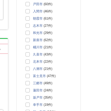
戸田市
(60件)
入間市
(46件)
朝霞市
(61件)
志木市
(27件)
和光市
(29件)
新座市
(62件)
桶川市
(21件)
る
久喜市
(43件)
北本市
(22件)
八潮市
(21件)
富士見市
(47件)
三郷市
(49件)
蓮田市
(24件)
坂戸市
(35件)
幸手市
(19件)