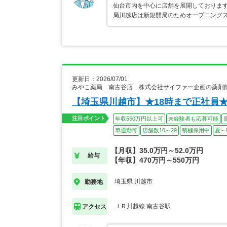
仙台市内を中心に店舗を展開しております
局川越店は新規開局のためオープニング
更新日：2026/07/01
みやこ薬局 南古谷店 株式会社サイファー企画の薬剤
【埼玉県川越市】★18時まで正社員
注目ポイント
年収550万円以上可
未経験者も応募可能
車通勤可
店舗数10～29
積極採用中
夏～
【月収】35.0万円～52.0万円
給与
【年収】470万円～550万円
埼玉県 川越市
勤務地
ＪＲ川越線 南古谷駅
アクセス