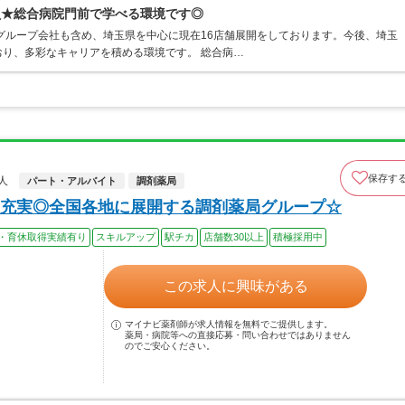
員★総合病院門前で学べる環境です◎
グループ会社も含め、埼玉県を中心に現在16店舗展開をしております。今後、埼玉
り、多彩なキャリアを積める環境です。 総合病…
保存す
人
パート・アルバイト
調剤薬局
充実◎全国各地に展開する調剤薬局グループ☆
・育休取得実績有り
スキルアップ
駅チカ
店舗数30以上
積極採用中
この求人に興味がある
マイナビ薬剤師が求人情報を無料でご提供します。
薬局・病院等への直接応募・問い合わせではありません
のでご安心ください。