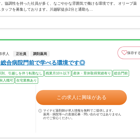
。協調性を持った社員が多く、なごやかな雰囲気で働ける環境です。 オリーブ薬
スタッフを募集しております。川越駅徒歩2分と通勤も…
保存す
師求人
正社員
調剤薬局
★総合病院門前で学べる環境です◎
原則、引越しを伴う転勤なし
残業月10ｈ以下
産休・育休取得実績有り
総合門前
秋入職可
在宅業務あり
この求人に興味がある
マイナビ薬剤師が求人情報を無料でご提供します。
薬局・病院等への直接応募・問い合わせではありません
のでご安心ください。