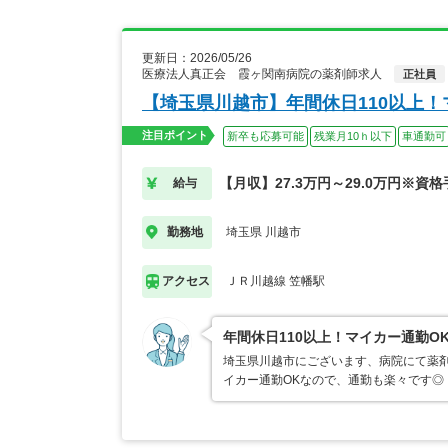
更新日：2026/05/26
医療法人真正会 霞ヶ関南病院の薬剤師求人
正社員
【埼玉県川越市】年間休日110以上
注目ポイント
新卒も応募可能
残業月10ｈ以下
車通勤可
【月収】27.3万円～29.0万円※資
給与
埼玉県 川越市
勤務地
ＪＲ川越線 笠幡駅
アクセス
年間休日110以上！マイカー通勤O
埼玉県川越市にございます、病院にて薬剤
イカー通勤OKなので、通勤も楽々です◎