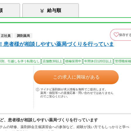
順
給与順
保存す
正社員
調剤薬局
上！患者様が相談しやすい薬局づくりを行っていま
原則、引越しを伴う転勤なし
店舗数30以上
積極採用中
年間休日120日以上
管理職候補
この求人に興味がある
マイナビ薬剤師が求人情報を無料でご提供します。
薬局・病院等への直接応募・問い合わせではありません
のでご安心ください。
ど、患者様が相談しやすい薬局づくりを行っています
ステムの研修、薬剤師会主催講習会への参加など、経験が浅い方でもしっかりと学べ