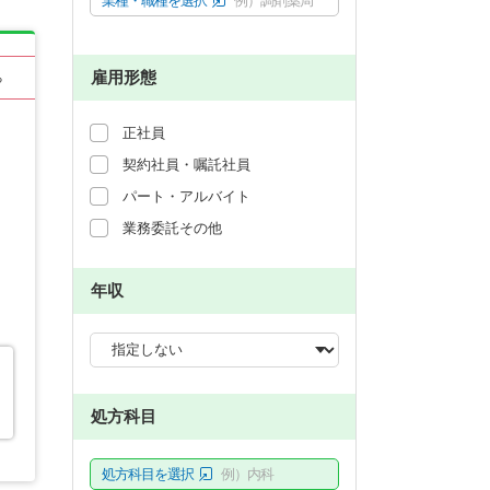
業種・職種を選択
例）調剤薬局
雇用形態
る
正社員
契約社員・嘱託社員
パート・アルバイト
業務委託その他
年収
マ
処方科目
処方科目を選択
例）内科