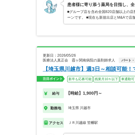
患者様に寄り添う薬局を目指し、全
■グループ店を含め全国820店舗以上の
ーンです。 ■現在も新規出店とM&Aで
更新日：2026/05/26
医療法人真正会 霞ヶ関南病院の薬剤師求人
パート・
【埼玉県川越市】週3日～相談可能！
注目ポイント
新卒も応募可能
残業月10ｈ以下
車通勤可
【時給】1,900円～
給与
埼玉県 川越市
勤務地
ＪＲ川越線 笠幡駅
アクセス