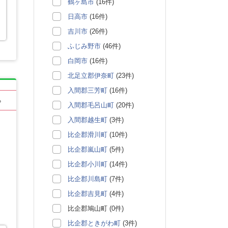
鶴ヶ島市
(16件)
日高市
(16件)
吉川市
(26件)
ふじみ野市
(46件)
白岡市
(16件)
北足立郡伊奈町
(23件)
入間郡三芳町
(16件)
る
入間郡毛呂山町
(20件)
入間郡越生町
(3件)
比企郡滑川町
(10件)
比企郡嵐山町
(5件)
比企郡小川町
(14件)
比企郡川島町
(7件)
比企郡吉見町
(4件)
比企郡鳩山町 (0件)
比企郡ときがわ町
(3件)