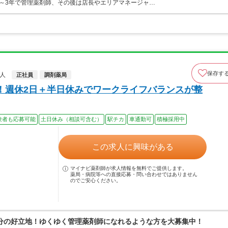
～3年で管理薬剤師、その後は店長やエリアマネージャ…
保存す
求人
正社員
調剤薬局
！週休2日＋半日休みでワークライフバランスが整
験者も応募可能
土日休み（相談可含む）
駅チカ
車通勤可
積極採用中
この求人に興味がある
マイナビ薬剤師が求人情報を無料でご提供します。
薬局・病院等への直接応募・問い合わせではありません
のでご安心ください。
分の好立地！ゆくゆく管理薬剤師になれるような方を大募集中！