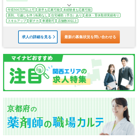
年収500万円以上可
新卒も応募可能
未経験者も応募可能
原則、引越しを伴う転勤なし
住宅補助（手当）あり
産休・育休取得実績有り
スキルアップ
駅チカ
車通勤可
店舗数30以上
求人の詳細を見る
最新の募集状況を問い合わせる
京都府
の