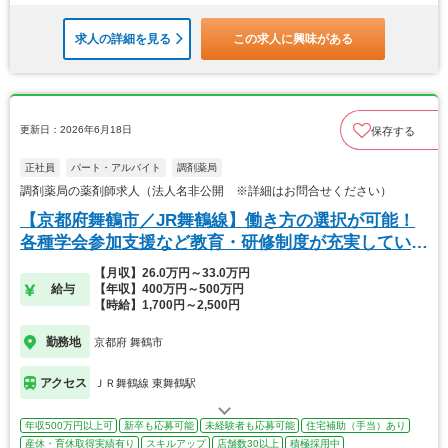
求人の詳細を見る
この求人に興味がある
更新日：2026年6月18日
保存する
正社員
パート・アルバイト
調剤薬局
調剤薬局の薬剤師求人（法人名非公開 ※詳細はお問合せください）
【京都府舞鶴市／JR舞鶴線】働き方の選択が可能！
各種学会参加支援など教育・研修制度が充実していま
す。
【月収】26.0万円～33.0万円
給与
【年収】400万円～500万円
【時給】1,700円～2,500円
勤務地
京都府 舞鶴市
アクセス
ＪＲ舞鶴線 東舞鶴駅
年収500万円以上可
新卒も応募可能
未経験者も応募可能
住宅補助（手当）あり
産休・育休取得実績有り
スキルアップ
店舗数30以上
積極採用中