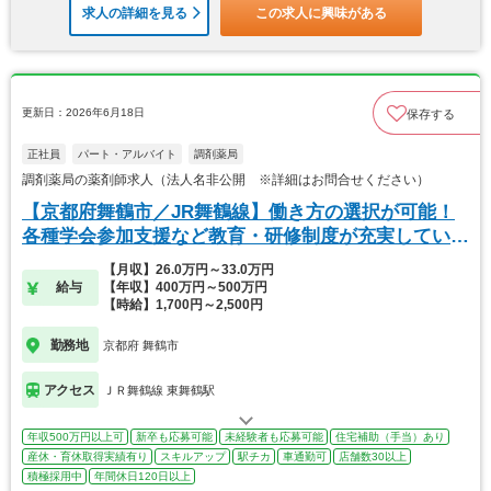
求人の詳細を見る
この求人に興味がある
更新日：2026年6月18日
保存する
正社員
パート・アルバイト
調剤薬局
調剤薬局の薬剤師求人（法人名非公開 ※詳細はお問合せください）
【京都府舞鶴市／JR舞鶴線】働き方の選択が可能！
各種学会参加支援など教育・研修制度が充実していま
す。
【月収】26.0万円～33.0万円
給与
【年収】400万円～500万円
【時給】1,700円～2,500円
勤務地
京都府 舞鶴市
アクセス
ＪＲ舞鶴線 東舞鶴駅
年収500万円以上可
新卒も応募可能
未経験者も応募可能
住宅補助（手当）あり
産休・育休取得実績有り
スキルアップ
駅チカ
車通勤可
店舗数30以上
積極採用中
年間休日120日以上