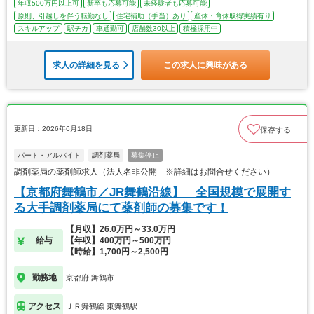
年収500万円以上可
新卒も応募可能
未経験者も応募可能
原則、引越しを伴う転勤なし
住宅補助（手当）あり
産休・育休取得実績有り
スキルアップ
駅チカ
車通勤可
店舗数30以上
積極採用中
求人の詳細を見る
この求人に興味がある
更新日：2026年6月18日
保存する
パート・アルバイト
調剤薬局
募集停止
調剤薬局の薬剤師求人（法人名非公開 ※詳細はお問合せください）
【京都府舞鶴市／JR舞鶴沿線】 全国規模で展開す
る大手調剤薬局にて薬剤師の募集です！
【月収】26.0万円～33.0万円
給与
【年収】400万円～500万円
【時給】1,700円～2,500円
勤務地
京都府 舞鶴市
アクセス
ＪＲ舞鶴線 東舞鶴駅