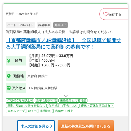
更新日：2026年6月18日
保存する
パート・アルバイト
調剤薬局
募集停止
調剤薬局の薬剤師求人（法人名非公開 ※詳細はお問合せください）
【京都府舞鶴市／JR舞鶴沿線】 全国規模で展開す
る大手調剤薬局にて薬剤師の募集です！
【月収】26.0万円～33.0万円
給与
【年収】400万円
【時給】1,700円～2,500円
勤務地
京都府 舞鶴市
アクセス
ＪＲ舞鶴線 東舞鶴駅
年収400万円以上可
新卒も応募可能
未経験者も応募可能
原則、引越しを伴う転勤なし
住宅補助（手当）あり
産休・育休取得実績有り
スキルアップ
駅チカ
車通勤可
店舗数30以上
求人の詳細を見る
最新の募集状況を問い合わせる