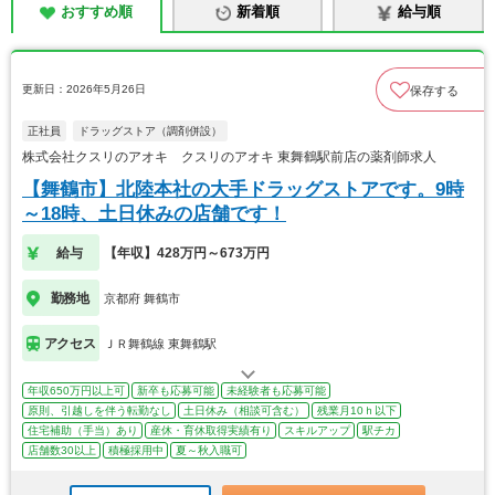
おすすめ順
新着順
給与順
更新日：2026年5月26日
保存する
正社員
ドラッグストア（調剤併設）
株式会社クスリのアオキ クスリのアオキ 東舞鶴駅前店の薬剤師求人
【舞鶴市】北陸本社の大手ドラッグストアです。9時
～18時、土日休みの店舗です！
給与
【年収】428万円～673万円
勤務地
京都府 舞鶴市
アクセス
ＪＲ舞鶴線 東舞鶴駅
年収650万円以上可
新卒も応募可能
未経験者も応募可能
原則、引越しを伴う転勤なし
土日休み（相談可含む）
残業月10ｈ以下
住宅補助（手当）あり
産休・育休取得実績有り
スキルアップ
駅チカ
店舗数30以上
積極採用中
夏～秋入職可