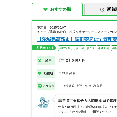
おすすめ順
新着
更新日：2025/05/07
キューブ薬局 高萩店 株式会社ケーシーエスメディカル
【茨城県高萩市】調剤薬局にて管理薬
注目ポイント
年収500万円以上可
駅チカ
車通勤可
積
【年収】540万円
給与
茨城県 高萩市
勤務地
ＪＲ常磐線(上野－仙台) 高萩駅
アクセス
高年収可★駅チカの調剤薬局で管理
年収540万円以上の管理薬剤師求人です
ですのでぜひお気軽にご相談ください。