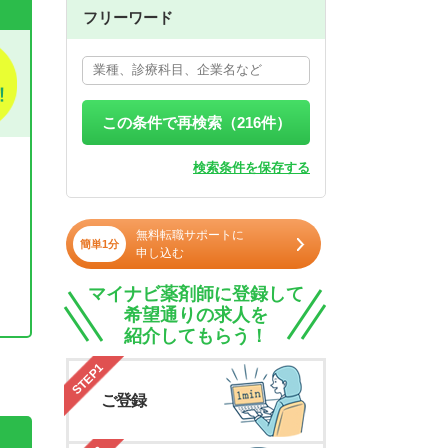
フリーワード
この条件で再検索（
216
件）
検索条件を保存する
無料転職サポートに
簡単1分
申し込む
マイナビ薬剤師に登録して
希望通りの求人を
紹介してもらう！
。
STEP1
ご登録