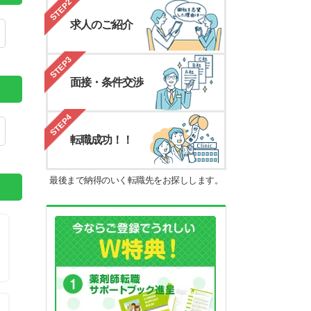
STEP2
求人のご紹介
STEP3
面接・条件交渉
STEP4
転職成功！！
最後まで納得のいく転職先をお探しします。