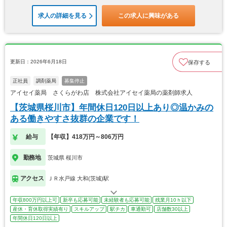
求人の詳細を見る
この求人に興味がある
更新日：2026年6月18日
保存する
正社員
調剤薬局
募集停止
アイセイ薬局 さくらがわ店 株式会社アイセイ薬局の薬剤師求人
【茨城県桜川市】年間休日120日以上あり◎温かみの
ある働きやすさ抜群の企業です！
給与
【年収】418万円～806万円
勤務地
茨城県 桜川市
アクセス
ＪＲ水戸線 大和(茨城)駅
年収800万円以上可
新卒も応募可能
未経験者も応募可能
残業月10ｈ以下
産休・育休取得実績有り
スキルアップ
駅チカ
車通勤可
店舗数30以上
年間休日120日以上