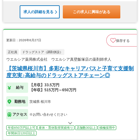
求人の詳細を見る
この求人に興味がある
更新日：2026年6月27日
保存する
正社員
ドラッグストア（調剤併設）
ウエルシア薬局株式会社 ウエルシア真壁飯塚店の薬剤師求人
【茨城県桜川市】多彩なキャリアパスと子育て支援制
度充実♪高給与のドラッグストアチェーン◎
【月収】33.5万円
給与
【年収】515万円～650万円
勤務地
茨城県 桜川市
アクセス
※お問い合わせください
年収650万円以上可
産休・育休取得実績有り
店舗数30以上
積極採用中
年間休日120日以上