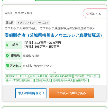
更新日：2026年6月18日
保存する
正社員
ドラッグストア（OTCのみ）
ウエルシア薬局株式会社 ウエルシア真壁飯塚店の登録販売者の求人
登録販売者（茨城県桜川市／ウエルシア真壁飯塚店）
【月収】21.5万円～27.0万円
給与
【年収】308万円～450万円
勤務地
茨城県 桜川市
アクセス
※お問い合わせください
年収450万円以上可
新卒も応募可能
未経験者も応募可能
住宅補助（手当）あり
産休・育休取得実績有り
店舗数30以上
登録販売者の求人
積極採用中
求人の詳細を見る
この求人に興味がある