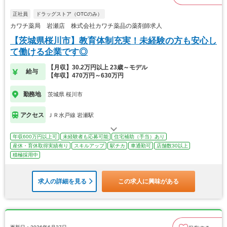
正社員
ドラッグストア（OTCのみ）
カワチ薬局 岩瀬店 株式会社カワチ薬品の薬剤師求人
【茨城県桜川市】教育体制充実！未経験の方も安心し
て働ける企業です◎
【月収】30.2万円以上 23歳～モデル
給与
【年収】470万円～630万円
勤務地
茨城県 桜川市
アクセス
ＪＲ水戸線 岩瀬駅
年収600万円以上可
未経験者も応募可能
住宅補助（手当）あり
産休・育休取得実績有り
スキルアップ
駅チカ
車通勤可
店舗数30以上
積極採用中
求人の詳細を見る
この求人に興味がある