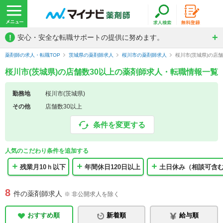
!
安心・安全な転職サポートの提供に努めます。
薬剤師の求人・転職TOP
茨城県の薬剤師求人
桜川市の薬剤師求人
桜川市(茨城県)の店
桜川市(茨城県)の店舗数30以上の薬剤師求人・転職情報一覧
勤務地
桜川市(茨城県)
その他
店舗数30以上
条件を変更する
人気のこだわり条件を追加する
残業月10ｈ以下
年間休日120日以上
土日休み（相談可含
8
件の薬剤師求人
※ 非公開求人を除く
おすすめ順
新着順
給与順