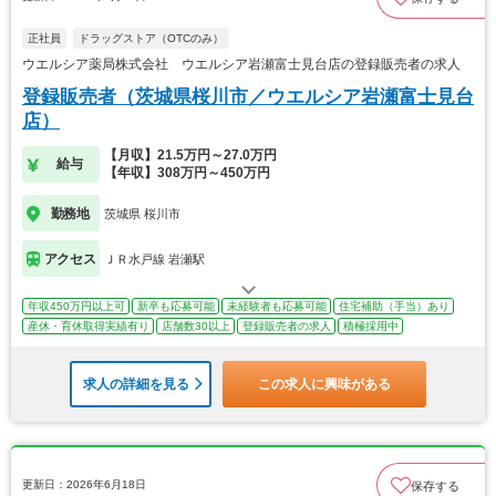
正社員
ドラッグストア（OTCのみ）
ウエルシア薬局株式会社 ウエルシア岩瀬富士見台店の登録販売者の求人
登録販売者（茨城県桜川市／ウエルシア岩瀬富士見台
店）
【月収】21.5万円～27.0万円
給与
【年収】308万円～450万円
勤務地
茨城県 桜川市
アクセス
ＪＲ水戸線 岩瀬駅
年収450万円以上可
新卒も応募可能
未経験者も応募可能
住宅補助（手当）あり
産休・育休取得実績有り
店舗数30以上
登録販売者の求人
積極採用中
求人の詳細を見る
この求人に興味がある
更新日：2026年6月18日
保存する