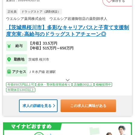
更新日：2026年6月27日
保存する
正社員
ドラッグストア（調剤併設）
ウエルシア薬局株式会社 ウエルシア岩瀬御領店の薬剤師求人
【茨城県桜川市】多彩なキャリアパスと子育て支援制
度充実♪高給与のドラッグストアチェーン◎
【月収】33.5万円
給与
【年収】515万円～650万円
勤務地
茨城県 桜川市
アクセス
ＪＲ水戸線 岩瀬駅
年収650万円以上可
産休・育休取得実績有り
店舗数30以上
積極採用中
年間休日120日以上
求人の詳細を見る
この求人に興味がある