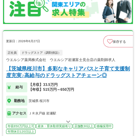
更新日：2026年6月27日
保存する
正社員
ドラッグストア（調剤併設）
ウエルシア薬局株式会社 ウエルシア岩瀬富士見台店の薬剤師求人
【茨城県桜川市】多彩なキャリアパスと子育て支援制
度充実♪高給与のドラッグストアチェーン◎
【月収】33.5万円
給与
【年収】515万円～650万円
勤務地
茨城県 桜川市
アクセス
ＪＲ水戸線 岩瀬駅
年収650万円以上可
産休・育休取得実績有り
店舗数30以上
積極採用中
年間休日120日以上