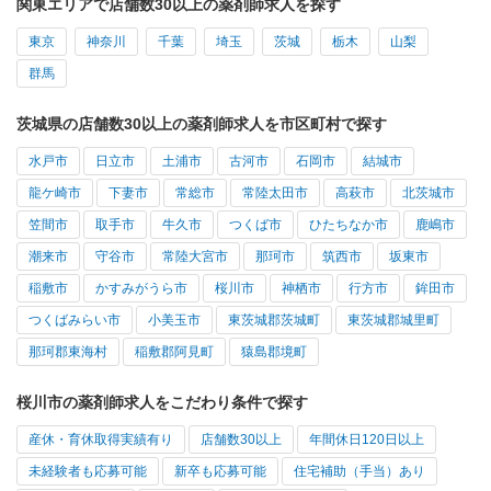
関東エリアで店舗数30以上の薬剤師求人を探す
東京
神奈川
千葉
埼玉
茨城
栃木
山梨
群馬
茨城県の店舗数30以上の薬剤師求人を市区町村で探す
水戸市
日立市
土浦市
古河市
石岡市
結城市
龍ケ崎市
下妻市
常総市
常陸太田市
高萩市
北茨城市
笠間市
取手市
牛久市
つくば市
ひたちなか市
鹿嶋市
潮来市
守谷市
常陸大宮市
那珂市
筑西市
坂東市
稲敷市
かすみがうら市
桜川市
神栖市
行方市
鉾田市
つくばみらい市
小美玉市
東茨城郡茨城町
東茨城郡城里町
那珂郡東海村
稲敷郡阿見町
猿島郡境町
桜川市の薬剤師求人をこだわり条件で探す
産休・育休取得実績有り
店舗数30以上
年間休日120日以上
未経験者も応募可能
新卒も応募可能
住宅補助（手当）あり