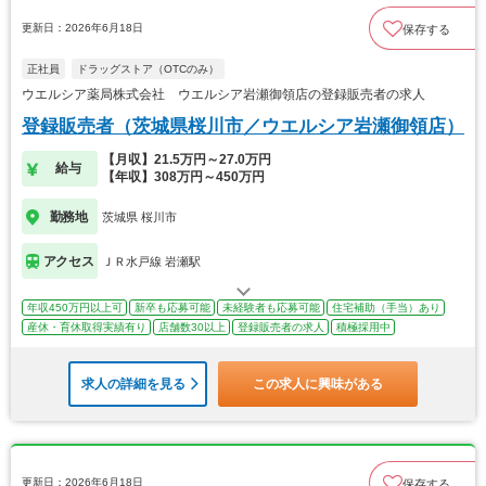
更新日：2026年6月18日
保存する
正社員
ドラッグストア（OTCのみ）
ウエルシア薬局株式会社 ウエルシア岩瀬御領店の登録販売者の求人
登録販売者（茨城県桜川市／ウエルシア岩瀬御領店）
【月収】21.5万円～27.0万円
給与
【年収】308万円～450万円
勤務地
茨城県 桜川市
アクセス
ＪＲ水戸線 岩瀬駅
年収450万円以上可
新卒も応募可能
未経験者も応募可能
住宅補助（手当）あり
産休・育休取得実績有り
店舗数30以上
登録販売者の求人
積極採用中
求人の詳細を見る
この求人に興味がある
更新日：2026年6月18日
保存する