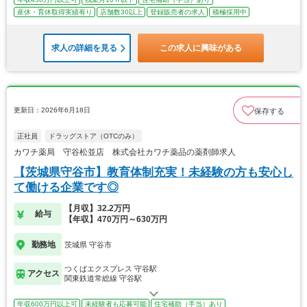
産休・育休取得実績有り
店舗数30以上
登録販売者の求人
積極採用中
求人の詳細を見る
この求人に興味がある
更新日：2026年6月18日
保存する
正社員
ドラッグストア（OTCのみ）
カワチ薬局 守谷松並店 株式会社カワチ薬品の薬剤師求人
【茨城県守谷市】教育体制充実！未経験の方も安心し
て働ける企業です◎
【月収】32.2万円
給与
【年収】470万円～630万円
勤務地
茨城県 守谷市
つくばエクスプレス 守谷駅
アクセス
関東鉄道常総線 守谷駅
年収600万円以上可
未経験者も応募可能
住宅補助（手当）あり