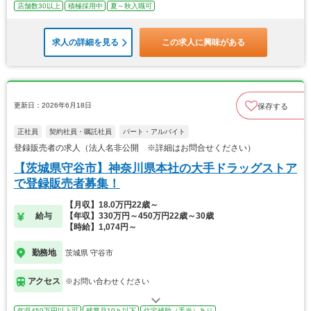
店舗数30以上
積極採用中
夏～秋入職可
求人の詳細を見る
この求人に興味がある
更新日：2026年6月18日
保存する
正社員
契約社員・嘱託社員
パート・アルバイト
登録販売者の求人（法人名非公開 ※詳細はお問合せください）
【茨城県守谷市】神奈川県本社の大手ドラッグストア
で登録販売者募集！
【月収】18.0万円22歳～
給与
【年収】330万円～450万円22歳～30歳
【時給】1,074円～
勤務地
茨城県 守谷市
アクセス
※お問い合わせください
年収450万円以上可
残業月10ｈ以下
住宅補助（手当）あり