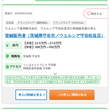
更新日：2026年6月18日
保存する
正社員
ドラッグストア（調剤併設）
ドラッグストア（OTCのみ）
ウエルシア薬局株式会社 ウエルシア守谷松並店の登録販売者の求人
登録販売者（茨城県守谷市／ウエルシア守谷松並店）
【月収】21.5万円～27.0万円
給与
【年収】308万円～450万円
勤務地
茨城県 守谷市
つくばエクスプレス 守谷駅
アクセス
関東鉄道常総線 守谷駅
年収450万円以上可
新卒も応募可能
未経験者も応募可能
住宅補助（手当）あり
産休・育休取得実績有り
駅チカ
店舗数30以上
登録販売者の求人
積極採用中
求人の詳細を見る
この求人に興味がある