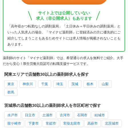
サイト上では公開していない
求人（非公開求人）もあります
「高年収かつ転勤なしの調剤薬局」「土日休み＋平日休みの調剤薬局」と
いった人気求人の場合、「マイナビ薬剤師」に登録済みの方に優先的にご
紹介してしまうこともあるためサイトには求人情報が掲載されないことも
あります。
薬剤師のサイト「マイナビ薬剤師」では、希望通りの求人を無料でご紹介。大手
だから安心！厚生労働大臣認可の転職支援サービスです。
関東エリアで店舗数30以上の薬剤師求人を探す
東京
神奈川
千葉
埼玉
茨城
栃木
山梨
群馬
茨城県の店舗数30以上の薬剤師求人を市区町村で探す
水戸市
日立市
土浦市
古河市
石岡市
結城市
龍ケ崎市
下妻市
常総市
常陸太田市
高萩市
北茨城市