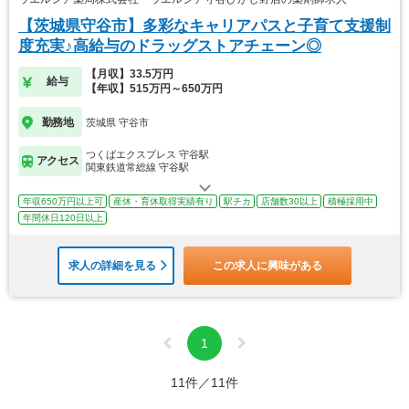
【茨城県守谷市】多彩なキャリアパスと子育て支援制
度充実♪高給与のドラッグストアチェーン◎
【月収】33.5万円
給与
【年収】515万円～650万円
勤務地
茨城県 守谷市
つくばエクスプレス 守谷駅
アクセス
関東鉄道常総線 守谷駅
年収650万円以上可
産休・育休取得実績有り
駅チカ
店舗数30以上
積極採用中
年間休日120日以上
求人の詳細を見る
この求人に興味がある
1
11件／11件