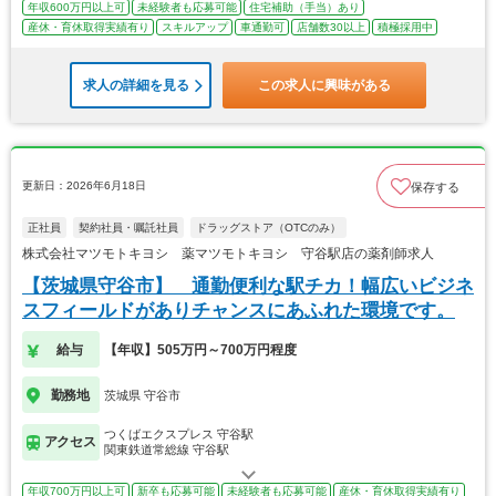
年収600万円以上可
未経験者も応募可能
住宅補助（手当）あり
産休・育休取得実績有り
スキルアップ
車通勤可
店舗数30以上
積極採用中
求人の詳細を見る
この求人に興味がある
更新日：2026年6月18日
保存する
正社員
契約社員・嘱託社員
ドラッグストア（OTCのみ）
株式会社マツモトキヨシ 薬マツモトキヨシ 守谷駅店の薬剤師求人
【茨城県守谷市】 通勤便利な駅チカ！幅広いビジネ
スフィールドがありチャンスにあふれた環境です。
給与
【年収】505万円～700万円程度
勤務地
茨城県 守谷市
つくばエクスプレス 守谷駅
アクセス
関東鉄道常総線 守谷駅
年収700万円以上可
新卒も応募可能
未経験者も応募可能
産休・育休取得実績有り