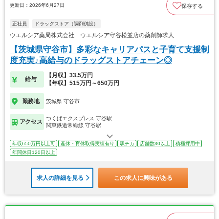
更新日：2026年6月27日
保存する
正社員
ドラッグストア（調剤併設）
ウエルシア薬局株式会社 ウエルシア守谷松並店の薬剤師求人
【茨城県守谷市】多彩なキャリアパスと子育て支援制
度充実♪高給与のドラッグストアチェーン◎
【月収】33.5万円
給与
【年収】515万円～650万円
勤務地
茨城県 守谷市
つくばエクスプレス 守谷駅
アクセス
関東鉄道常総線 守谷駅
年収650万円以上可
産休・育休取得実績有り
駅チカ
店舗数30以上
積極採用中
年間休日120日以上
求人の詳細を見る
この求人に興味がある