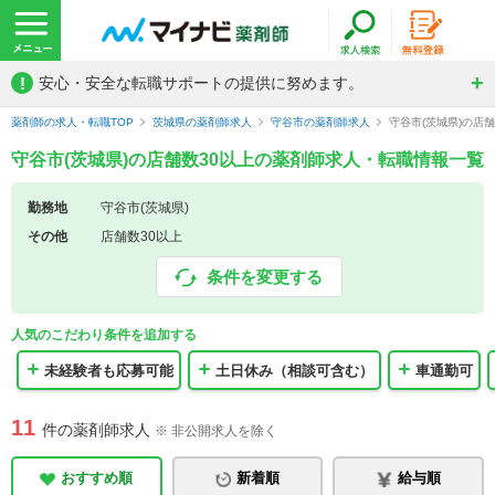
!
安心・安全な転職サポートの提供に努めます。
薬剤師の求人・転職TOP
茨城県の薬剤師求人
守谷市の薬剤師求人
守谷市(茨城県)の店
守谷市(茨城県)の店舗数30以上の薬剤師求人・転職情報一覧
勤務地
守谷市(茨城県)
その他
店舗数30以上
条件を変更する
人気のこだわり条件を追加する
未経験者も応募可能
土日休み（相談可含む）
車通勤可
11
件の薬剤師求人
※ 非公開求人を除く
おすすめ順
新着順
給与順