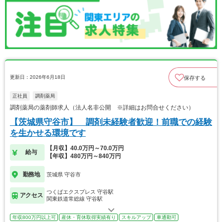
更新日：2026年6月18日
保存する
正社員
調剤薬局
調剤薬局の薬剤師求人（法人名非公開 ※詳細はお問合せください）
【茨城県守谷市】 調剤未経験者歓迎！前職での経験
を生かせる環境です
【月収】40.0万円～70.0万円
給与
【年収】480万円～840万円
勤務地
茨城県 守谷市
つくばエクスプレス 守谷駅
アクセス
関東鉄道常総線 守谷駅
年収800万円以上可
産休・育休取得実績有り
スキルアップ
車通勤可