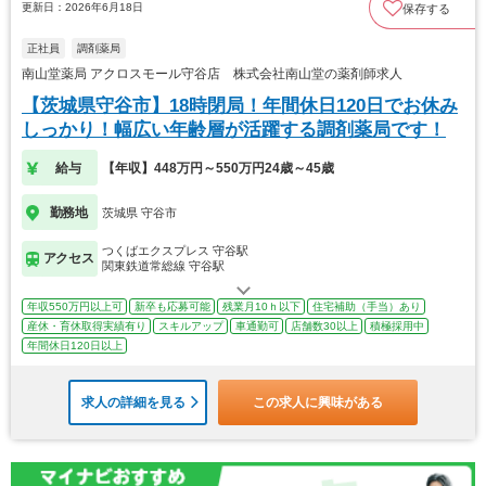
更新日：2026年6月18日
保存する
正社員
調剤薬局
南山堂薬局 アクロスモール守谷店 株式会社南山堂の薬剤師求人
【茨城県守谷市】18時閉局！年間休日120日でお休み
しっかり！幅広い年齢層が活躍する調剤薬局です！
給与
【年収】448万円～550万円24歳～45歳
勤務地
茨城県 守谷市
つくばエクスプレス 守谷駅
アクセス
関東鉄道常総線 守谷駅
年収550万円以上可
新卒も応募可能
残業月10ｈ以下
住宅補助（手当）あり
産休・育休取得実績有り
スキルアップ
車通勤可
店舗数30以上
積極採用中
年間休日120日以上
求人の詳細を見る
この求人に興味がある