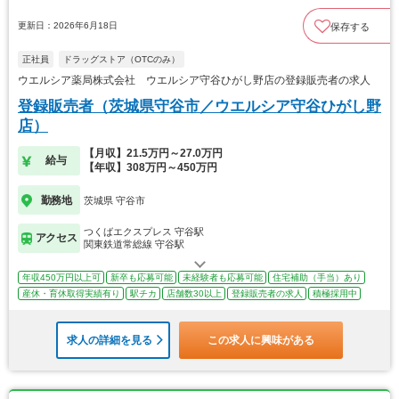
更新日：2026年6月18日
保存する
正社員
ドラッグストア（OTCのみ）
ウエルシア薬局株式会社 ウエルシア守谷ひがし野店の登録販売者の求人
登録販売者（茨城県守谷市／ウエルシア守谷ひがし野
店）
【月収】21.5万円～27.0万円
給与
【年収】308万円～450万円
勤務地
茨城県 守谷市
つくばエクスプレス 守谷駅
アクセス
関東鉄道常総線 守谷駅
年収450万円以上可
新卒も応募可能
未経験者も応募可能
住宅補助（手当）あり
産休・育休取得実績有り
駅チカ
店舗数30以上
登録販売者の求人
積極採用中
求人の詳細を見る
この求人に興味がある