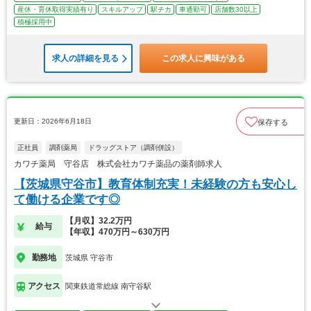
産休・育休取得実績有り
スキルアップ
駅チカ
車通勤可
店舗数30以上
積極採用中
求人の詳細を見る
この求人に興味がある
更新日：2026年6月18日
保存する
正社員
調剤薬局
ドラッグストア（調剤併設）
カワチ薬局 守谷店 株式会社カワチ薬品の薬剤師求人
【茨城県守谷市】教育体制充実！未経験の方も安心し
て働ける企業です◎
【月収】32.2万円
給与
【年収】470万円～630万円
勤務地
茨城県 守谷市
アクセス
関東鉄道常総線 南守谷駅