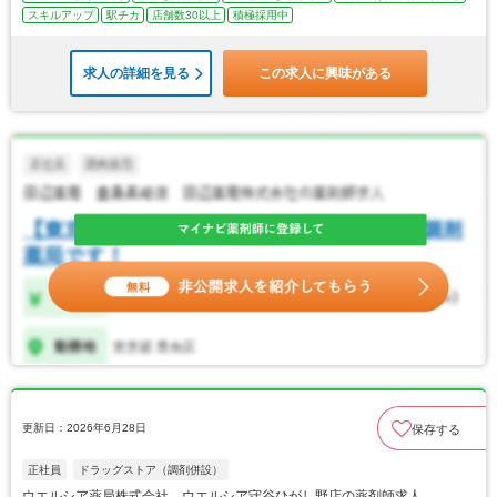
スキルアップ
駅チカ
店舗数30以上
積極採用中
求人の詳細を見る
この求人に興味がある
更新日：2026年6月28日
保存する
正社員
ドラッグストア（調剤併設）
ウエルシア薬局株式会社 ウエルシア守谷ひがし野店の薬剤師求人