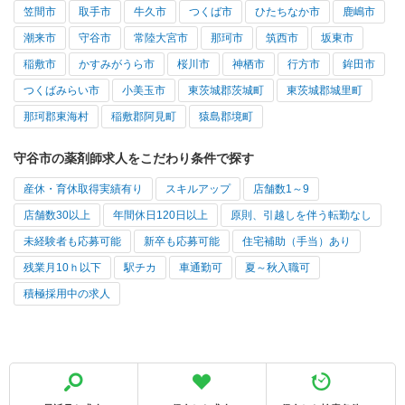
笠間市
取手市
牛久市
つくば市
ひたちなか市
鹿嶋市
潮来市
守谷市
常陸大宮市
那珂市
筑西市
坂東市
稲敷市
かすみがうら市
桜川市
神栖市
行方市
鉾田市
つくばみらい市
小美玉市
東茨城郡茨城町
東茨城郡城里町
那珂郡東海村
稲敷郡阿見町
猿島郡境町
守谷市の薬剤師求人をこだわり条件で探す
産休・育休取得実績有り
スキルアップ
店舗数1～9
店舗数30以上
年間休日120日以上
原則、引越しを伴う転勤なし
未経験者も応募可能
新卒も応募可能
住宅補助（手当）あり
残業月10ｈ以下
駅チカ
車通勤可
夏～秋入職可
積極採用中の求人