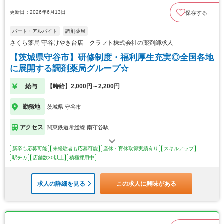
更新日：2026年6月13日
保存する
パート・アルバイト
調剤薬局
さくら薬局 守谷けやき台店 クラフト株式会社の薬剤師求人
【茨城県守谷市】研修制度・福利厚生充実◎全国各地
に展開する調剤薬局グループ☆
給与
【時給】2,000円～2,200円
勤務地
茨城県 守谷市
アクセス
関東鉄道常総線 南守谷駅
新卒も応募可能
未経験者も応募可能
産休・育休取得実績有り
スキルアップ
駅チカ
店舗数30以上
積極採用中
求人の詳細を見る
この求人に興味がある