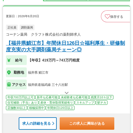
更新日：2026年6月20日
保存する
正社員
調剤薬局
コーナン薬局 クラフト株式会社の薬剤師求人
【福井県鯖江市】年間休日126日☆福利厚生・研修制
度充実の大手調剤薬局チェーン◎
給与
【年収】419万円～743万円程度
勤務地
福井県 鯖江市
アクセス
福井鉄道福武線 三十八社駅
年収700万円以上可
新卒も応募可能
未経験者も応募可能
残業月10ｈ以下
住宅補助（手当）あり
産休・育休取得実績有り
スキルアップ
駅チカ
店舗数30以上
積極採用中
年間休日120日以上
求人の詳細を見る
この求人に興味がある