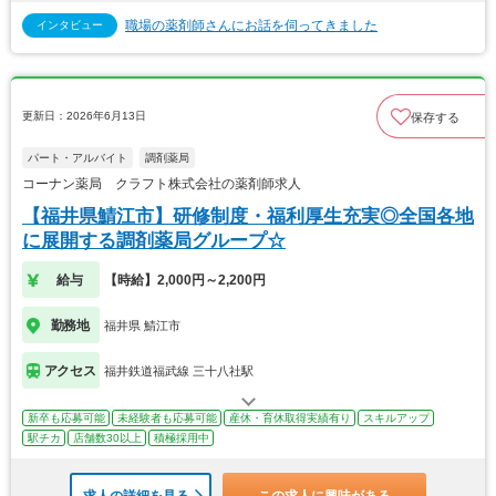
職場の薬剤師さんにお話を伺ってきました
インタビュー
更新日：2026年6月13日
保存する
パート・アルバイト
調剤薬局
コーナン薬局 クラフト株式会社の薬剤師求人
【福井県鯖江市】研修制度・福利厚生充実◎全国各地
に展開する調剤薬局グループ☆
給与
【時給】2,000円～2,200円
勤務地
福井県 鯖江市
アクセス
福井鉄道福武線 三十八社駅
新卒も応募可能
未経験者も応募可能
産休・育休取得実績有り
スキルアップ
駅チカ
店舗数30以上
積極採用中