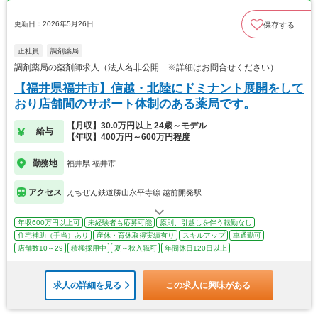
更新日：2026年5月26日
保存する
正社員
調剤薬局
調剤薬局の薬剤師求人（法人名非公開 ※詳細はお問合せください）
【福井県福井市】信越・北陸にドミナント展開をして
おり店舗間のサポート体制のある薬局です。
【月収】30.0万円以上 24歳～モデル
給与
【年収】400万円～600万円程度
勤務地
福井県 福井市
アクセス
えちぜん鉄道勝山永平寺線 越前開発駅
年収600万円以上可
未経験者も応募可能
原則、引越しを伴う転勤なし
住宅補助（手当）あり
産休・育休取得実績有り
スキルアップ
車通勤可
店舗数10～29
積極採用中
夏～秋入職可
年間休日120日以上
求人の詳細を見る
この求人に興味がある