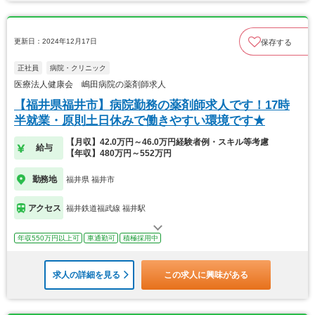
更新日：2024年12月17日
保存する
正社員
病院・クリニック
医療法人健康会 嶋田病院の薬剤師求人
【福井県福井市】病院勤務の薬剤師求人です！17時
半就業・原則土日休みで働きやすい環境です★
【月収】42.0万円～46.0万円経験者例・スキル等考慮
給与
【年収】480万円～552万円
勤務地
福井県 福井市
アクセス
福井鉄道福武線 福井駅
年収550万円以上可
車通勤可
積極採用中
求人の詳細を見る
この求人に興味がある