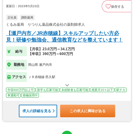
更新日：2023年5月23日
保存する
正社員
調剤薬局
くるみ薬局 りつりん薬品株式会社の薬剤師求人
【瀬戸内市／JR赤穂線】スキルアップしたい方必
見！研修や勉強会、通信教育などを整えています！
【月収】23.0万円～34.1万円
給与
【年収】390万円～600万円
勤務地
岡山県 瀬戸内市
アクセス
ＪＲ赤穂線 邑久駅
年収600万円以上可
新卒も応募可能
未経験者も応募可能
残業月10ｈ以下
駅チカ
車通勤可
積極採用中
求人の詳細を見る
この求人に興味がある