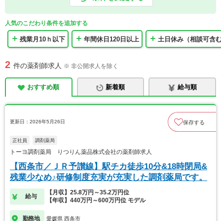
人気のこだわり条件を追加する
残業月10ｈ以下
年間休日120日以上
土日休み（相談可含
2
件の薬剤師求人
※ 非公開求人を除く
おすすめ順
新着順
給与順
更新日：2026年5月26日
保存する
正社員
調剤薬局
トーヨ調剤薬局 りつりん薬品株式会社の薬剤師求人
【西条市／ＪＲ予讃線】駅チカ徒歩10分&18時閉局&
残業少なめ♪研修制度充実が充実した調剤薬局です。
【月収】25.8万円～35.2万円位
給与
【年収】440万円～600万円位 モデル
勤務地
愛媛県 西条市