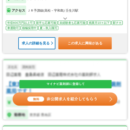
アクセス
ＪＲ予讃線(高松－宇和島) 壬生川駅
年収600万円以上可
新卒も応募可能
未経験者も応募可能
残業月10ｈ以下
駅チカ
車通勤可
積極採用中
夏～秋入職可
求人の詳細を見る
この求人に興味がある