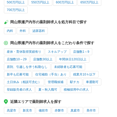
500万円以上
550万円以上
600万円以上
650万円以上
700万円以上
岡山県瀬戸内市の薬剤師求人を処方科目で探す
内科
外科
泌尿器科
岡山県瀬戸内市の薬剤師求人をこだわり条件で探す
産休・育休取得実績有り
スキルアップ
店舗数1～9
店舗数10～29
店舗数30以上
年間休日120日以上
原則、引越しを伴う転勤なし
未経験者も応募可能
新卒も応募可能
住宅補助（手当）あり
残業月10ｈ以下
土日休み（相談可含む）
管理職候補
駅チカ
車通勤可
登録販売者の求人
夏～秋入職可
積極採用中の求人
近隣エリアで薬剤師求人を探す
高梁市
新見市
備前市
赤磐市
真庭市
美作市