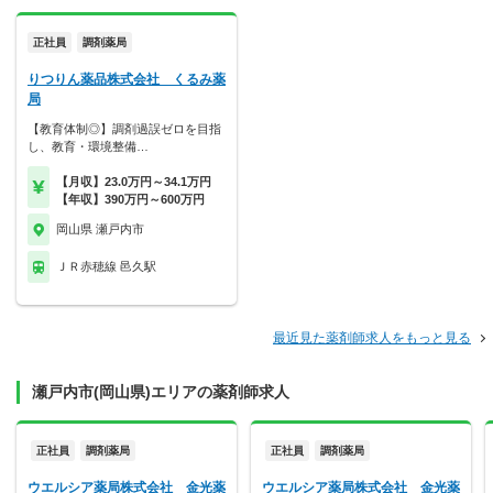
正社員
調剤薬局
りつりん薬品株式会社 くるみ薬
局
【教育体制◎】調剤過誤ゼロを目指
し、教育・環境整備…
【月収】23.0万円～34.1万円
【年収】390万円～600万円
岡山県 瀬戸内市
ＪＲ赤穂線 邑久駅
最近見た薬剤師求人をもっと見る
瀬戸内市(岡山県)エリアの薬剤師求人
正社員
調剤薬局
正社員
調剤薬局
ウエルシア薬局株式会社 金光薬
ウエルシア薬局株式会社 金光薬