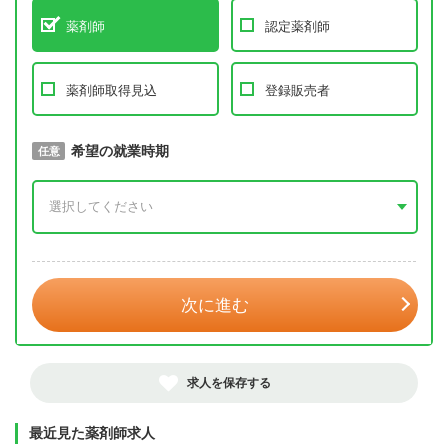
薬剤師
認定薬剤師
薬剤師取得見込
登録販売者
取得予定年
希望の就業時期
必須
任意
年 3月
次に進む
求人を保存する
最近見た薬剤師求人