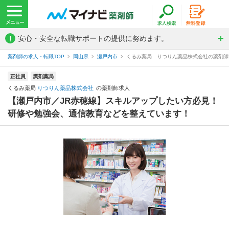
!
安心・安全な転職サポートの提供に努めます。
薬剤師の求人・転職TOP
岡山県
瀬戸内市
くるみ薬局 りつりん薬品株式会社の薬剤師
正社員
調剤薬局
くるみ薬局
りつりん薬品株式会社
の薬剤師求人
【瀬戸内市／JR赤穂線】スキルアップしたい方必見！
研修や勉強会、通信教育などを整えています！