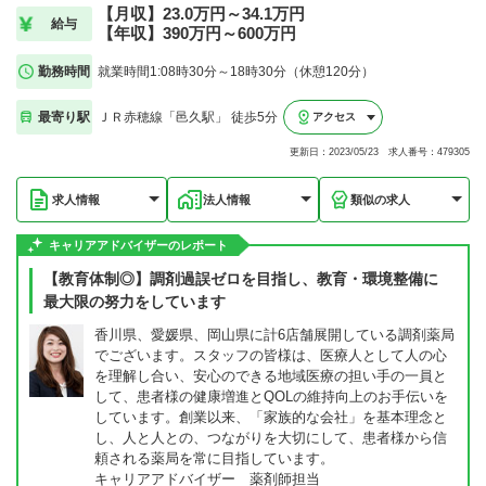
【月収】23.0万円～34.1万円
給与
【年収】390万円～600万円
勤務時間
就業時間1:08時30分～18時30分（休憩120分）
最寄り駅
ＪＲ赤穂線「邑久駅」 徒歩5分
アクセス
更新日：2023/05/23 求人番号：479305
求人情報
法人情報
類似の求人
キャリアアドバイザーのレポート
【教育体制◎】調剤過誤ゼロを目指し、教育・環境整備に
最大限の努力をしています
香川県、愛媛県、岡山県に計6店舗展開している調剤薬局
でございます。スタッフの皆様は、医療人として人の心
を理解し合い、安心のできる地域医療の担い手の一員と
して、患者様の健康増進とQOLの維持向上のお手伝いを
しています。創業以来、「家族的な会社」を基本理念と
し、人と人との、つながりを大切にして、患者様から信
頼される薬局を常に目指しています。
キャリアアドバイザー 薬剤師担当