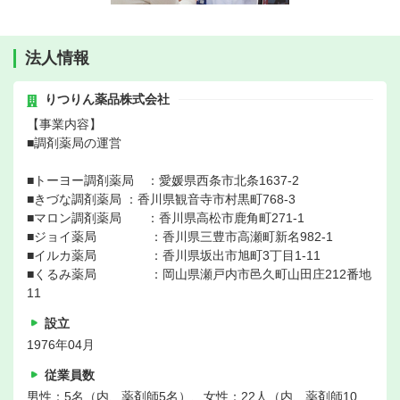
法人情報
りつりん薬品株式会社
【事業内容】
■調剤薬局の運営
■トーヨー調剤薬局 ：愛媛県西条市北条1637-2
■きづな調剤薬局 ：香川県観音寺市村黒町768-3
■マロン調剤薬局 ：香川県高松市鹿角町271-1
■ジョイ薬局 ：香川県三豊市高瀬町新名982-1
■イルカ薬局 ：香川県坂出市旭町3丁目1-11
■くるみ薬局 ：岡山県瀬戸内市邑久町山田庄212番地
11
設立
1976年04月
従業員数
男性：5名（内、薬剤師5名）、女性：22人（内、薬剤師10