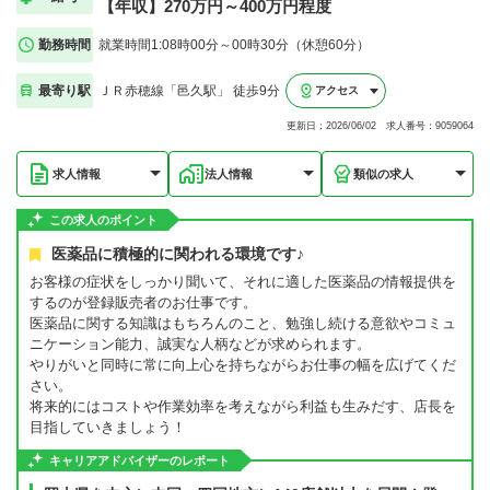
【年収】270万円～400万円程度
勤務時間
就業時間1:08時00分～00時30分（休憩60分）
最寄り駅
ＪＲ赤穂線「邑久駅」 徒歩9分
アクセス
更新日：2026/06/02 求人番号：9059064
求人情報
法人情報
類似の求人
この求人のポイント
医薬品に積極的に関われる環境です♪
お客様の症状をしっかり聞いて、それに適した医薬品の情報提供を
するのが登録販売者のお仕事です。
医薬品に関する知識はもちろんのこと、勉強し続ける意欲やコミュ
ニケーション能力、誠実な人柄などが求められます。
やりがいと同時に常に向上心を持ちながらお仕事の幅を広げてくだ
さい。
将来的にはコストや作業効率を考えながら利益も生みだす、店長を
目指していきましょう！
キャリアアドバイザーのレポート