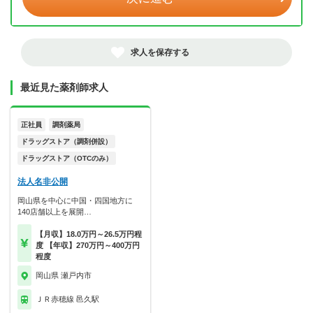
求人を保存する
最近見た薬剤師求人
正社員
調剤薬局
ドラッグストア（調剤併設）
ドラッグストア（OTCのみ）
法人名非公開
岡山県を中心に中国・四国地方に
140店舗以上を展開…
【月収】18.0万円～26.5万円程
度 【年収】270万円～400万円
程度
岡山県 瀬戸内市
ＪＲ赤穂線 邑久駅