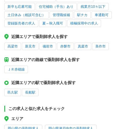
新卒も応募可能
住宅補助（手当）あり
残業月10ｈ以下
土日休み（相談可含む）
管理職候補
駅チカ
車通勤可
登録販売者の求人
夏～秋入職可
積極採用中の求人
近隣エリアで薬剤師求人を探す
高梁市
新見市
備前市
赤磐市
真庭市
美作市
近隣エリアの路線で薬剤師求人を探す
ＪＲ赤穂線
近隣エリアの駅で薬剤師求人を探す
邑久駅
長船駅
この求人と似た求人をチェック
エリア
岡山県の薬剤師求人
岡山県瀬戸内市の薬剤師求人