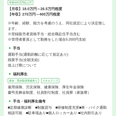
年収400万円以上可
【月収】18.0万円～26.5万円程度
【年収】270万円～400万円程度
※年齢、経験、能力を考慮のうえ、同社規定により決定致し
ます。
※登録販売者資格手当・総合職赴任手当含む
※管理者要員として勤務をした場合5,000円支給
手当
通勤手当(通勤距離に応じて規定あり)
残業手当(全額支給)
借上げ寮について
福利厚生
産休・育休取得実績有り
スキルアップ
雇用保険、労災保険、健康保険、厚生年金保険
慶弔見舞金制度、社員割引制度、社員寮（家族寮）
手当・福利厚生備考
■定期健康診断 ■制服貸与 ■研修制度充実■車・バイク通勤
相談可能 ■駐車場あり■個人ロッカーあり ■社内割引あり