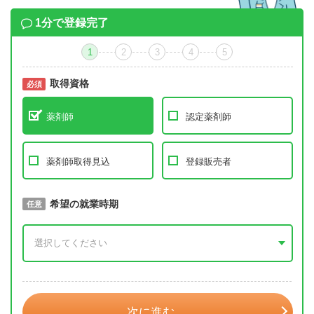
1分で登録完了
1
2
3
4
5
取得資格
必須
必須
薬剤師
認定薬剤師
薬剤師取得見込
登録販売者
取得予定年
希望の就業時期
必須
任意
年 3月
次に進む