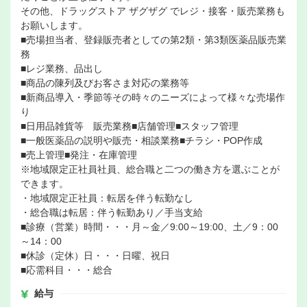
その他、ドラッグストア ザグザグ でレジ・接客・販売業務も
お願いします。
■売場担当者、登録販売者としての第2類・第3類医薬品販売業
務
■レジ業務、品出し
■商品の陳列及びお客さま対応の業務等
■新商品導入・季節等その時々のニーズによって様々な売場作
り
■日用品雑貨等 販売業務■店舗管理■スタッフ管理
■一般医薬品の説明や販売・相談業務■チラシ・POP作成
■売上管理■発注・在庫管理
※地域限定正社員社員、総合職と二つの働き方を選ぶことが
できます。
・地域限定正社員：転居を伴う転勤なし
・総合職は転居：伴う転勤あり／手当支給
■診療（営業）時間・・・月～金／9:00～19:00、土／9：00
～14：00
■休診（定休）日・・・日曜、祝日
■応需科目・・・総合
給与