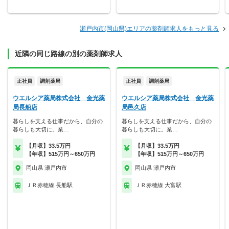
瀬戸内市(岡山県)エリアの薬剤師求人をもっと見る
近隣の同じ路線の別の薬剤師求人
正社員
調剤薬局
正社員
調剤薬局
ウエルシア薬局株式会社 金光薬
ウエルシア薬局株式会社 金光薬
局長船店
局邑久店
暮らしを支える仕事だから、自分の
暮らしを支える仕事だから、自分の
暮らしも大切に。業…
暮らしも大切に。業…
【月収】33.5万円
【月収】33.5万円
【年収】515万円～650万円
【年収】515万円～650万円
岡山県 瀬戸内市
岡山県 瀬戸内市
ＪＲ赤穂線 長船駅
ＪＲ赤穂線 大富駅