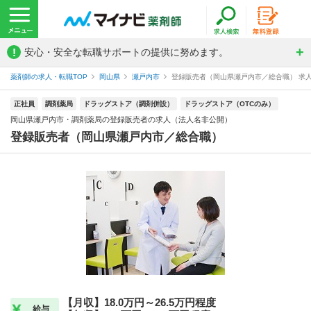
!
安心・安全な転職サポートの提供に努めます。
薬剤師の求人・転職TOP
岡山県
瀬戸内市
登録販売者（岡山県瀬戸内市／総合職） 求人番
正社員
調剤薬局
ドラッグストア（調剤併設）
ドラッグストア（OTCのみ）
岡山県瀬戸内市・調剤薬局の登録販売者の求人（法人名非公開）
登録販売者（岡山県瀬戸内市／総合職）
【月収】18.0万円～26.5万円程度
給与