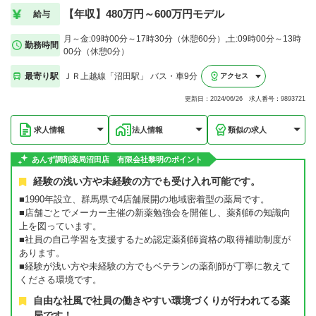
【年収】480万円～600万円モデル
給与
月～金:09時00分～17時30分（休憩60分）,土:09時00分～13時
勤務時間
00分（休憩0分）
最寄り駅
ＪＲ上越線「沼田駅」 バス・車9分
アクセス
更新日：2024/06/26 求人番号：9893721
求人情報
法人情報
類似の求人
あんず調剤薬局沼田店 有限会社黎明のポイント
経験の浅い方や未経験の方でも受け入れ可能です。
■1990年設立、群馬県で4店舗展開の地域密着型の薬局です。
■店舗ごとでメーカー主催の新薬勉強会を開催し、薬剤師の知識向
上を図っています。
■社員の自己学習を支援するため認定薬剤師資格の取得補助制度が
あります。
■経験が浅い方や未経験の方でもベテランの薬剤師が丁寧に教えて
くださる環境です。
自由な社風で社員の働きやすい環境づくりが行われてる薬
局です！