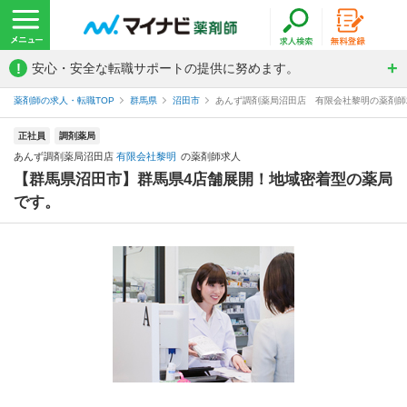
!
安心・安全な転職サポートの提供に努めます。
薬剤師の求人・転職TOP
群馬県
沼田市
あんず調剤薬局沼田店 有限会社黎明の薬剤師
正社員
調剤薬局
あんず調剤薬局沼田店
有限会社黎明
の薬剤師求人
【群馬県沼田市】群馬県4店舗展開！地域密着型の薬局
です。