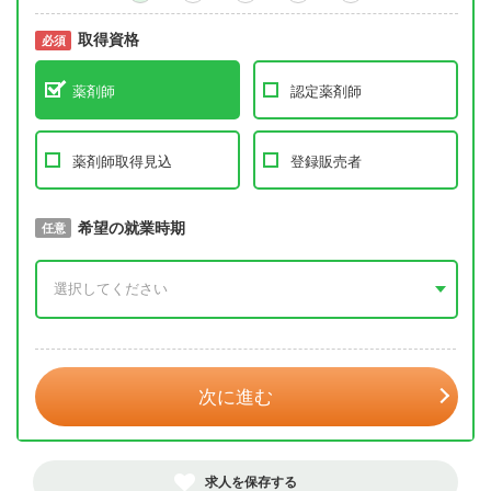
取得資格
必須
必須
薬剤師
認定薬剤師
薬剤師取得見込
登録販売者
取得予定年
希望の就業時期
必須
任意
年 3月
次に進む
求人を保存する