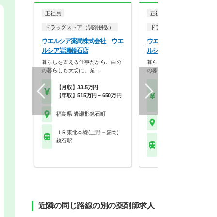
正社員
正社員
ドラッグストア（調剤併設）
ドラッグストア（OTCのみ
ウエルシア薬局株式会社 ウエ
ウエルシア薬局株式会社 
ルシア岩瀬鏡石店
ルシア岩瀬鏡石店
暮らしを支える仕事だから、自分
暮らしを支える仕事だから、
の暮らしも大切に。業…
の暮らしも大切に。業…
【月収】33.5万円
【月収】21.5万円～27.
【年収】515万円～650万円
円
【年収】308万円～45
福島県 岩瀬郡鏡石町
福島県 岩瀬郡鏡石町
ＪＲ東北本線(上野－盛岡)
鏡石駅
ＪＲ東北本線(上野－盛
鏡石駅
近隣の同じ路線の別の薬剤師求人