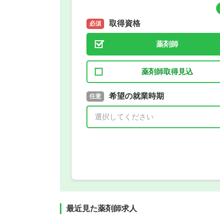
取得資格
必須
薬剤師
薬剤師取得見込
取得予定年
希望の就業時期
必須
任意
年 3月
最近見た薬剤師求人