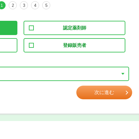
1
2
3
4
5
認定薬剤師
登録販売者
次に進む