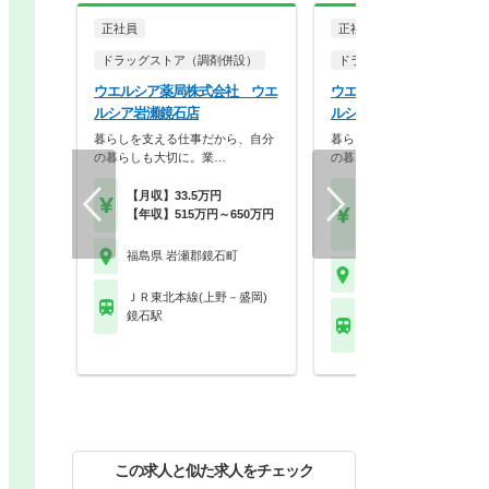
正社員
正社員
ドラッグストア（調剤併設）
ドラッグストア（OTCのみ
ウエルシア薬局株式会社 ウエ
ウエルシア薬局株式会社 
ルシア岩瀬鏡石店
ルシア岩瀬鏡石店
暮らしを支える仕事だから、自分
暮らしを支える仕事だから、
の暮らしも大切に。業…
の暮らしも大切に。業…
【月収】33.5万円
【月収】21.5万円～27.
【年収】515万円～650万円
円
【年収】308万円～45
福島県 岩瀬郡鏡石町
福島県 岩瀬郡鏡石町
ＪＲ東北本線(上野－盛岡)
鏡石駅
ＪＲ東北本線(上野－盛
鏡石駅
この求人と似た求人をチェック