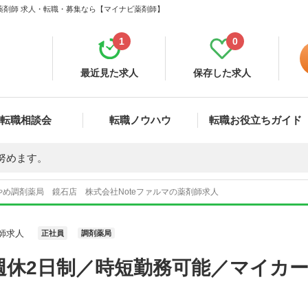
 薬剤師 求人・転職・募集なら【マイナビ薬剤師】
1
0
最近見た求人
保存した求人
転職相談会
転職ノウハウ
転職お役立ちガイド
努めます。
やめ調剤薬局 鏡石店 株式会社Noteファルマの薬剤師求人
師求人
正社員
調剤薬局
週休2日制／時短勤務可能／マイカ