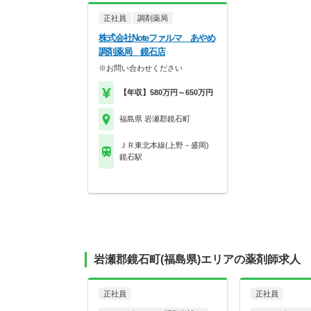
正社員
調剤薬局
株式会社Noteファルマ あやめ
調剤薬局 鏡石店
※お問い合わせください
【年収】580万円～650万円
福島県 岩瀬郡鏡石町
ＪＲ東北本線(上野－盛岡)
鏡石駅
岩瀬郡鏡石町(福島県)エリアの薬剤師求人
正社員
正社員