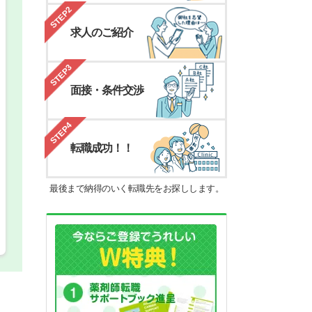
STEP2
求人のご紹介
希望の働き方
必須
正社員
STEP3
面接・条件交渉
パート(週4日～5日)
STEP4
転職成功！！
最後まで納得のいく転職先をお探しします。