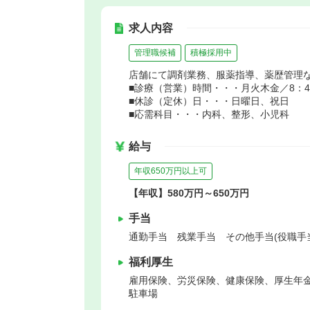
求人内容
管理職候補
積極採用中
店舗にて調剤業務、服薬指導、薬歴管理
■診療（営業）時間・・・月火木金／8：45～
■休診（定休）日・・・日曜日、祝日
■応需科目・・・内科、整形、小児科
給与
年収650万円以上可
【年収】580万円～650万円
手当
通勤手当 残業手当 その他手当(役職手
福利厚生
雇用保険、労災保険、健康保険、厚生年
駐車場