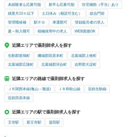
未経験者も応募可能
新卒も応募可能
住宅補助（手当）あり
残業月10ｈ以下
土日休み（相談可含む）
総合門前
管理職候補
駅チカ
車通勤可
登録販売者の求人
夏～秋入職可
積極採用中の求人
WEB面接OK
近隣エリアで薬剤師求人を探す
生駒郡斑鳩町
磯城郡田原本町
北葛城郡上牧町
北葛城郡広陵町
北葛城郡河合町
吉野郡大淀町
近隣エリアの路線で薬剤師求人を探す
ＪＲ関西本線(亀山－難波)
ＪＲ和歌山線
近鉄生駒線
近鉄田原本線
近隣エリアの駅で薬剤師求人を探す
王寺駅
新王寺駅
畠田駅