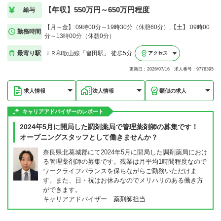
【年収】550万円～650万円程度
給与
【月～金】:09時00分～19時30分（休憩60分）,【土】:09時00
勤務時間
分～13時00分（休憩0分）
最寄り駅
ＪＲ和歌山線「畠田駅」 徒歩5分
アクセス
更新日：2026/07/16 求人番号：9776395
求人情報
法人情報
類似の求人
キャリアアドバイザーのレポート
2024年5月に開局した調剤薬局で管理薬剤師の募集です！
オープニングスタッフとして働きませんか？
奈良県北葛城郡にて2024年5月に開局した調剤薬局におけ
る管理薬剤師の募集です。残業は月平均1時間程度なので
ワークライフバランスを保ちながらご勤務いただけま
す。また、日・祝はお休みなのでメリハリのある働き方
ができます。
キャリアアドバイザー 薬剤師担当