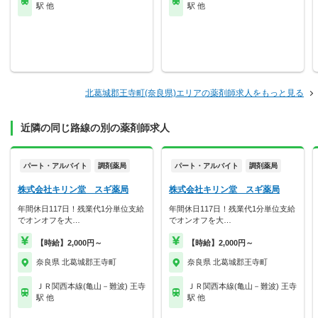
駅 他
駅 他
北葛城郡王寺町(奈良県)エリアの薬剤師求人をもっと見る
近隣の同じ路線の別の薬剤師求人
パート・アルバイト
調剤薬局
パート・アルバイト
調剤薬局
株式会社キリン堂 スギ薬局
株式会社キリン堂 スギ薬局
年間休日117日！残業代1分単位支給
年間休日117日！残業代1分単位支給
でオンオフを大…
でオンオフを大…
【時給】2,000円～
【時給】2,000円～
奈良県 北葛城郡王寺町
奈良県 北葛城郡王寺町
ＪＲ関西本線(亀山－難波) 王寺
ＪＲ関西本線(亀山－難波) 王寺
駅 他
駅 他