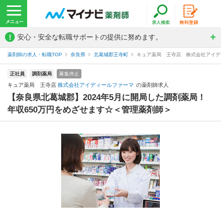
!
安心・安全な転職サポートの提供に努めます。
薬剤師の求人・転職TOP
奈良県
北葛城郡王寺町
キュア薬局 王寺店 株式会社アイデ
正社員
調剤薬局
募集停止
キュア薬局 王寺店
株式会社アイディールファーマ
の薬剤師求人
【奈良県北葛城郡】2024年5月に開局した調剤薬局！
年収650万円をめざせます☆＜管理薬剤師＞