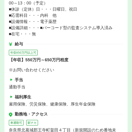
00～13：00（予定）
■休診（定休）日・・・日曜日、祝日
■応需科目・・・内科 他
■設備情報・・・電子薬歴
■設備詳細・・・■バーコード型の監査システム導入済み
■在宅・・・無
給与
年収650万円以上可
【年収】550万円～650万円程度
※お問い合わせください
手当
通勤手当
福利厚生
雇用保険、労災保険、健康保険、厚生年金保険
勤務地・アクセス
車通勤可
駅チカ
奈良県北葛城郡王寺町畠田４丁目（新規開設のため番地未