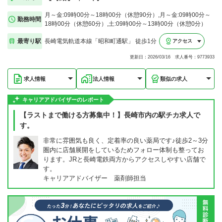
月～金:09時00分～18時00分（休憩90分）,月～金:09時00分～
勤務時間
18時00分（休憩60分）,土:09時00分～13時00分（休憩0分）
最寄り駅
長崎電気軌道本線「昭和町通駅」 徒歩1分
アクセス
更新日：2026/03/16 求人番号：9773933
求人情報
法人情報
類似の求人
キャリアアドバイザーのレポート
【ラストまで働ける方募集中！】長崎市内の駅チカ求人で
す。
非常に雰囲気も良く、定着率の良い薬局です♪徒歩2～3分
圏内に店舗展開をしているためフォロー体制も整ってお
ります。JRと長崎電鉄両方からアクセスしやすい店舗で
す。
キャリアアドバイザー 薬剤師担当