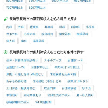
500万円以上
550万円以上
600万円以上
650万円以上
700万円以上
800万円以上
長崎県長崎市の薬剤師求人を処方科目で探す
内科
外科
皮膚科
耳鼻科
眼科
精神科
小児科
整形外科
心療内科
総合科目
消化器科
循環器科
婦人科
歯科
泌尿器科
長崎県長崎市の薬剤師求人をこだわり条件で探す
産休・育休取得実績有り
スキルアップ
店舗数1～9
店舗数10～29
店舗数30以上
年間休日120日以上
原則、引越しを伴う転勤なし
未経験者も応募可能
新卒も応募可能
住宅補助（手当）あり
残業月10ｈ以下
土日休み（相談可含む）
総合門前
管理職候補
駅チカ
車通勤可
在宅業務あり
登録販売者の求人
夏～秋入職可
積極採用中の求人
WEB面接OK