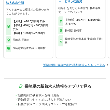
ー どりぃむ薬局
法人名非公開
祝祭日を含む完全週休2日制の薬局
アットホームな環境でご勤務いただ
で、ライフバランス…
くことができます。
【年収】500万円～620万円以
【月収】～50.0万円モデル
上 モデル
【年収】450万円～600万円モ
デル
長崎県 長崎市
【時給】1,800円～2,000円
長崎電気軌道本線 千歳町(長崎)
長崎県 長崎市
駅
長崎電気軌道本線 五島町駅
近隣の同じ路線の別の薬剤師求人をもっと見る
長崎県の新着求人情報をアプリで見る
勤務地別の新着求人を毎日更新
通知設定でおすすめの求人を見逃さない
転職に役立つアプリ限定コンテンツを配信中