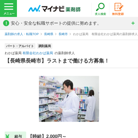
!
安心・安全な転職サポートの提供に努めます。
薬剤師の求人・転職TOP
長崎県
長崎市
わかば薬局 有限会社わかば薬局の薬剤師求人
パート・アルバイト
調剤薬局
わかば薬局
有限会社わかば薬局
の薬剤師求人
【長崎県長崎市】ラストまで働ける方募集！
【時給】2,000円～
給与