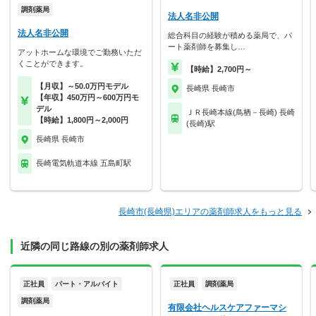
調剤薬局
法人名非公開
法人名非公開
総合科目の経験が積める薬局で、パ
ート薬剤師を募集し…
アットホームな環境でご勤務いただ
くことができます。
【時給】2,700円～
【月収】～50.0万円モデル
長崎県 長崎市
【年収】450万円～600万円モ
デル
ＪＲ長崎本線(鳥栖－長崎) 長崎
【時給】1,800円～2,000円
(長崎)駅
長崎県 長崎市
長崎電気軌道本線 五島町駅
長崎市(長崎県)エリアの薬剤師求人をもっと見る
近隣の同じ路線の別の薬剤師求人
正社員
パート・アルバイト
正社員
調剤薬局
調剤薬局
有限会社ヘルスケアファーマシ