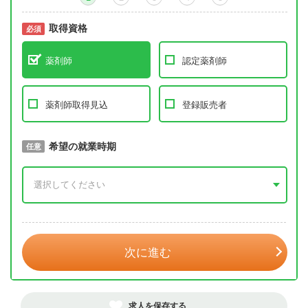
取得資格
必須
必須
薬剤師
認定薬剤師
薬剤師取得見込
登録販売者
取得予定年
希望の就業時期
必須
任意
年 3月
次に進む
求人を保存する