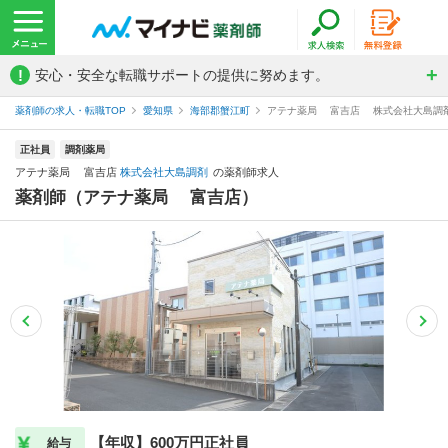
!
安心・安全な転職サポートの提供に努めます。
薬剤師の求人・転職TOP
愛知県
海部郡蟹江町
アテナ薬局 富吉店 株式会社大島調
正社員
調剤薬局
アテナ薬局 富吉店
株式会社大島調剤
の薬剤師求人
薬剤師（アテナ薬局 富吉店）
【年収】600万円正社員
給与