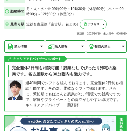
月・火・水・金:09時00分～19時30分（休憩60分）,木・土:09
勤務時間
時00分～12時30分（休憩0分）
最寄り駅
近鉄名古屋線「富吉駅」 徒歩8分
アクセス
更新日：2025/10/16 求人番号：9008910
求人情報
法人情報
類似の求人
キャリアアドバイザーのレポート
完全週休2日制も相談可能！残業なしでぴったり帰宅の薬
局です。名古屋駅から30分圏内も魅力です。
週40時間でシフトを組んでおります。完全週休2日制も相
談可能です。その為、柔軟なシフトで働けます。さら
に、繁忙期でもほとんど残業がない環境での就業ですの
で、家庭やプライベートとの両立がしやすい環境です。
キャリアアドバイザー 薬剤師