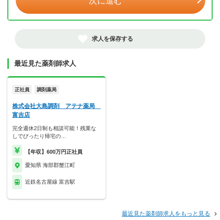
次に進む
求人を保存する
最近見た薬剤師求人
正社員
調剤薬局
株式会社大島調剤 アテナ薬局
富吉店
完全週休2日制も相談可能！残業な
しでぴったり帰宅の…
【年収】600万円正社員
愛知県 海部郡蟹江町
近鉄名古屋線 富吉駅
最近見た薬剤師求人をもっと見る