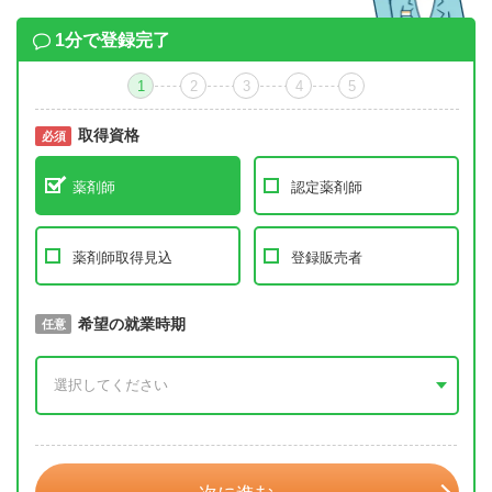
1分で登録完了
1
2
3
4
5
取得資格
必須
必須
薬剤師
認定薬剤師
薬剤師取得見込
登録販売者
取得予定年
希望の就業時期
必須
任意
年 3月