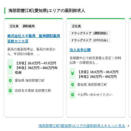
海部郡蟹江町(愛知県)エリアの薬剤師求人
正社員
調剤薬局
正社員
ドラッグストア（調剤併設）
株式会社スギ薬局 阪神調剤薬局
ドラッグストア（OTCのみ）
近鉄カニエ店
最高の服薬指導は、最高の休息か
法人名非公開
ら。年2回の4連休、…
首都圏中心で経営基盤も安定！20時
以降・日曜開局も…
【月収】26.0万円～47.0万円
【年収】392万円～665万円年
【月収】18.0万円～30.0万円
収例
【年収】250万円～450万円
愛知県 海部郡蟹江町
愛知県 海部郡蟹江町
近鉄名古屋線 近鉄蟹江駅
※お問い合わせください
海部郡蟹江町(愛知県)エリアの薬剤師求人をもっと見る