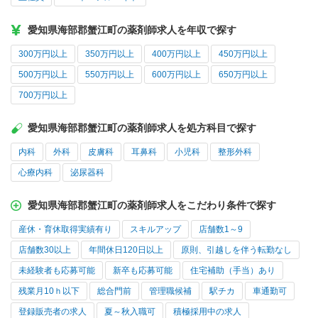
愛知県海部郡蟹江町の薬剤師求人を年収で探す
300万円以上
350万円以上
400万円以上
450万円以上
500万円以上
550万円以上
600万円以上
650万円以上
700万円以上
愛知県海部郡蟹江町の薬剤師求人を処方科目で探す
内科
外科
皮膚科
耳鼻科
小児科
整形外科
心療内科
泌尿器科
愛知県海部郡蟹江町の薬剤師求人をこだわり条件で探す
産休・育休取得実績有り
スキルアップ
店舗数1～9
店舗数30以上
年間休日120日以上
原則、引越しを伴う転勤なし
未経験者も応募可能
新卒も応募可能
住宅補助（手当）あり
残業月10ｈ以下
総合門前
管理職候補
駅チカ
車通勤可
登録販売者の求人
夏～秋入職可
積極採用中の求人