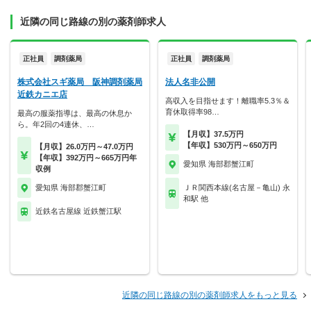
近隣の同じ路線の別の薬剤師求人
正社員
調剤薬局
正社員
調剤薬局
株式会社スギ薬局 阪神調剤薬局
法人名非公開
近鉄カニエ店
高収入を目指せます！離職率5.3％＆
育休取得率98…
最高の服薬指導は、最高の休息か
ら。年2回の4連休、…
【月収】37.5万円
【年収】530万円～650万円
【月収】26.0万円～47.0万円
【年収】392万円～665万円年
愛知県 海部郡蟹江町
収例
愛知県 海部郡蟹江町
ＪＲ関西本線(名古屋－亀山) 永
和駅 他
近鉄名古屋線 近鉄蟹江駅
近隣の同じ路線の別の薬剤師求人をもっと見る