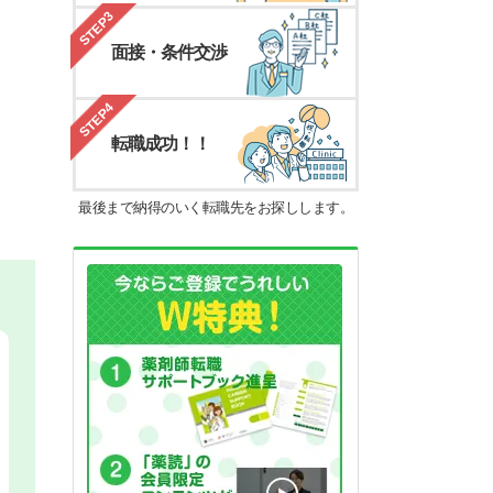
STEP3
面接・条件交渉
STEP4
転職成功！！
最後まで納得のいく転職先をお探しします。