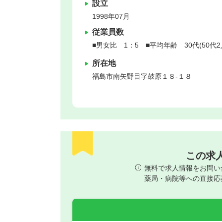
設立
1998年07月
従業員数
■男女比 1：5 ■平均年齢 30代(50代
所在地
福島市
南矢野目字鼓原１８-１８
この求
無料で求人情報をお問い
薬局・病院等への直接応