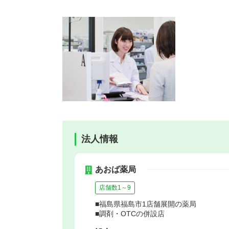
法人情報
あおば薬局
店舗数1～9
■福島県福島市1店舗展開の薬局
■調剤・OTCの併設店