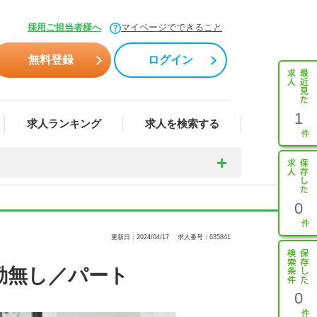
採用ご担当者様へ
マイページでできること
無料登録
ログイン
1
求人ランキング
求人を検索する
0
更新日：2024/04/17
求人番号：635841
勤無し／パート
0