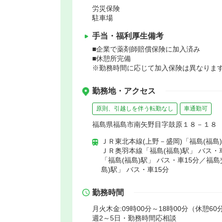
労災保険
駐車場
手当・福利厚生備考
■企業で薬剤師賠償保険に加入済み
■休憩所完備
※勤務時間に応じて加入保険は異なります
勤務地・アクセス
原則、引越しを伴う転勤なし
車通勤可
福島県福島市南矢野目字鼓原１８－１８
ＪＲ東北本線(上野－盛岡)「福島(福島)
ＪＲ奥羽本線「福島(福島)駅」 バス・
「福島(福島)駅」 バス・車15分／福
島)駅」 バス・車15分
勤務時間
月火木金:09時00分～18時00分（休憩60
週2～5日・勤務時間応相談