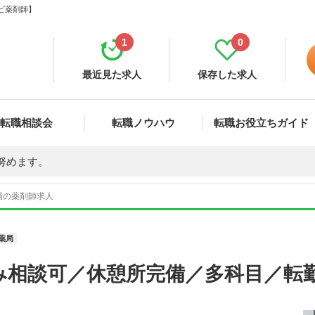
ナビ薬剤師】
1
0
最近見た求人
保存した求人
転職相談会
転職ノウハウ
転職お役立ちガイド
努めます。
局の薬剤師求人
薬局
み相談可／休憩所完備／多科目／転