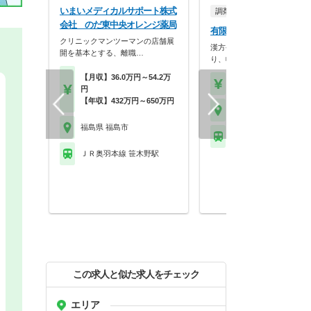
いまいメディカルサポート株式
調剤薬局
会社 のだ東中央オレンジ薬局
有限会社降矢薬局 飯坂薬
クリニックマンツーマンの店舗展
漢方やOTCなどにも力を入
開を基本とする、離職…
り、幅広く薬剤師と…
【月収】36.0万円～54.2万
【時給】2,000円～
円
【年収】432万円～650万円
福島県 福島市
福島県 福島市
福島交通飯坂線 飯坂温
ＪＲ奥羽本線 笹木野駅
この求人と似た求人をチェック
エリア