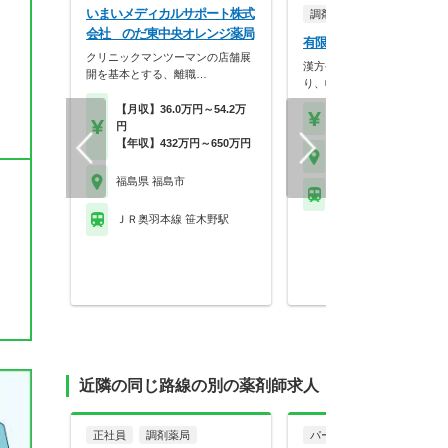
いまいメディカルサポート株式
調剤薬局
会社 のだ東中央オレンジ薬局
有限会社降矢薬局 飯坂薬
クリニックマンツーマンの店舗展
漢方やOTCなどにも力を入
開を基本とする、離職…
り、幅広く薬剤師と…
【月収】36.0万円～54.2万
【時給】2,000円～
円
【年収】432万円～650万円
福島県 福島市
福島県 福島市
福島交通飯坂線 飯坂温
ＪＲ奥羽本線 笹木野駅
近隣の同じ路線の別の薬剤師求人
正社員
調剤薬局
パート・アルバイト