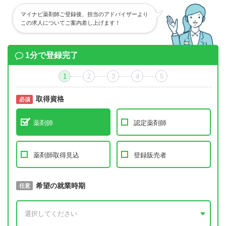
マイナビ薬剤師ご登録後、担当のアドバイザーより
この求人についてご案内差し上げます！
1分で登録完了
1
2
3
4
5
取得資格
必須
必須
薬剤師
認定薬剤師
薬剤師取得見込
登録販売者
取得予定年
希望の就業時期
必須
任意