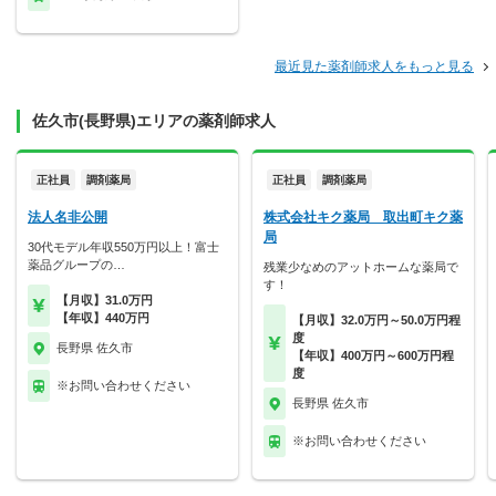
最近見た薬剤師求人をもっと見る
佐久市(長野県)エリアの薬剤師求人
正社員
調剤薬局
正社員
調剤薬局
法人名非公開
株式会社キク薬局 取出町キク薬
局
30代モデル年収550万円以上！富士
薬品グループの…
残業少なめのアットホームな薬局で
す！
【月収】31.0万円
【年収】440万円
【月収】32.0万円～50.0万円程
度
長野県 佐久市
【年収】400万円～600万円程
度
※お問い合わせください
長野県 佐久市
※お問い合わせください