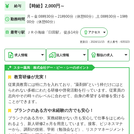
【時給】2,000円～
給与
月～金:08時30分～21時00分（休憩60分）,土:08時30分～19時
勤務時間
00分（休憩60分）
最寄り駅
ＪＲ小海線「臼田駅」 徒歩14分
アクセス
更新日：2024/11/15 求人番号：635323
求人情報
法人情報
類似の求人
スター薬局 株式会社デー・ピー・シーのポイント
教育研修が充実！
従業員教育には特に力を入れており、“薬剤師”という枠だけにはと
らわれない多岐にわたる研修や啓発活動を行っています。従業員の
志向やその時々のレベルに合わせて、自身の希望する研修を受ける
ことができます。
ブランクのある方や未経験の方でも安心！
ブランクのある方や、実務経験がない方も安心して仕事をはじめら
れるよう、新人研修2ヵ月を用意しています。接客、ビジネスマナ
ーから、調剤の技術、学術（勉強会など）、リスクマネージメント