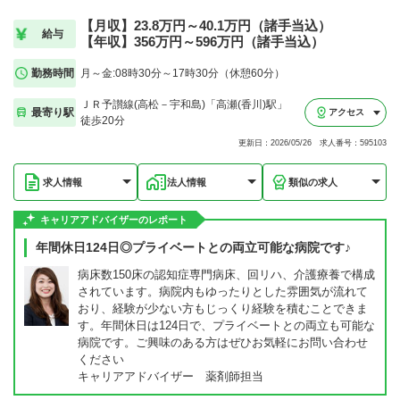
【月収】23.8万円～40.1万円（諸手当込）
給与
【年収】356万円～596万円（諸手当込）
勤務時間
月～金:08時30分～17時30分（休憩60分）
ＪＲ予讃線(高松－宇和島)「高瀬(香川)駅」
最寄り駅
アクセス
徒歩20分
更新日：2026/05/26 求人番号：595103
求人情報
法人情報
類似の求人
キャリアアドバイザーのレポート
年間休日124日◎プライベートとの両立可能な病院です♪
病床数150床の認知症専門病床、回リハ、介護療養で構成
されています。病院内もゆったりとした雰囲気が流れて
おり、経験が少ない方もじっくり経験を積むことできま
す。年間休日は124日で、プライベートとの両立も可能な
病院です。ご興味のある方はぜひお気軽にお問い合わせ
ください
キャリアアドバイザー 薬剤師担当