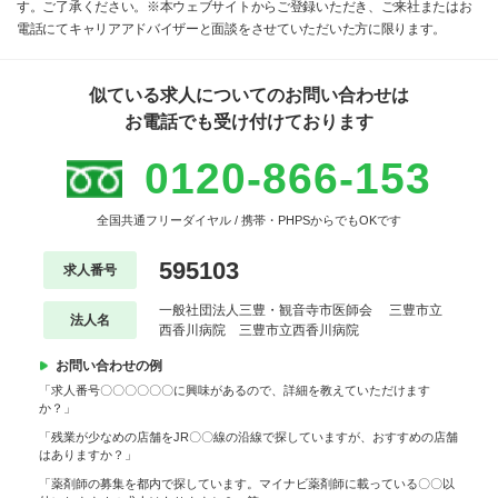
す。ご了承ください。※本ウェブサイトからご登録いただき、ご来社またはお
電話にてキャリアアドバイザーと面談をさせていただいた方に限ります。
似ている求人についてのお問い合わせは
お電話でも受け付けております
0120-866-153
全国共通フリーダイヤル / 携帯・PHPSからでもOKです
595103
求人番号
一般社団法人三豊・観音寺市医師会 三豊市立
法人名
西香川病院 三豊市立西香川病院
お問い合わせの例
「求人番号〇〇〇〇〇〇に興味があるので、詳細を教えていただけます
か？」
「残業が少なめの店舗をJR〇〇線の沿線で探していますが、おすすめの店舗
はありますか？」
「薬剤師の募集を都内で探しています。マイナビ薬剤師に載っている〇〇以