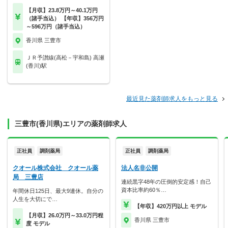
【月収】23.8万円～40.1万円
（諸手当込） 【年収】356万円
～596万円（諸手当込）
香川県 三豊市
ＪＲ予讃線(高松－宇和島) 高瀬
(香川)駅
最近見た薬剤師求人をもっと見る
三豊市(香川県)エリアの薬剤師求人
正社員
調剤薬局
正社員
調剤薬局
クオール株式会社 クオール薬
法人名非公開
局 三豊店
連続黒字48年の圧倒的安定感！自己
資本比率約60％…
年間休日125日、最大9連休。自分の
人生を大切にで…
【年収】420万円以上 モデル
【月収】26.0万円～33.0万円程
香川県 三豊市
度 モデル