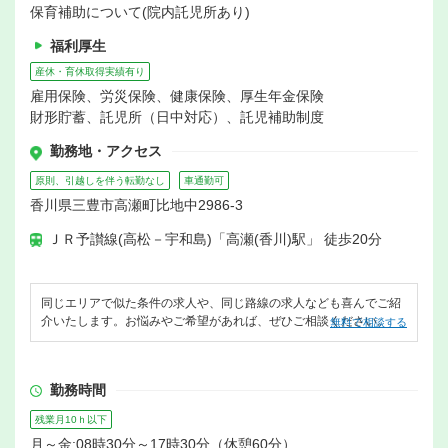
保育補助について(院内託児所あり)
福利厚生
産休・育休取得実績有り
雇用保険、労災保険、健康保険、厚生年金保険
財形貯蓄、託児所（日中対応）、託児補助制度
勤務地・アクセス
原則、引越しを伴う転勤なし
車通勤可
香川県三豊市高瀬町比地中2986‐3
ＪＲ予讃線(高松－宇和島)「高瀬(香川)駅」 徒歩20分
同じエリアで似た条件の求人や、同じ路線の求人なども喜んでご紹
介いたします。お悩みやご希望があれば、ぜひご相談ください。
無料で相談する
勤務時間
残業月10ｈ以下
月～金:08時30分～17時30分（休憩60分）