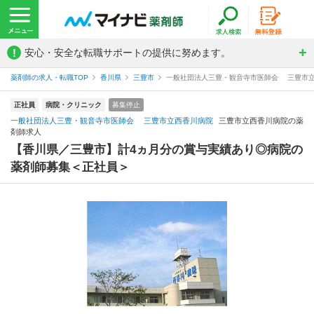
!
安心・安全な転職サポートの提供に努めます。
薬剤師の求人・転職TOP
香川県
三豊市
一般社団法人三豊・観音寺市医師会 三豊市
正社員
病院・クリニック
募集停止
一般社団法人三豊・観音寺市医師会 三豊市立西香川病院
三豊市立西香川病院の薬
剤師求人
【香川県／三豊市】計4ヵ月分の賞与実績あり◎病院の
薬剤師募集＜正社員＞