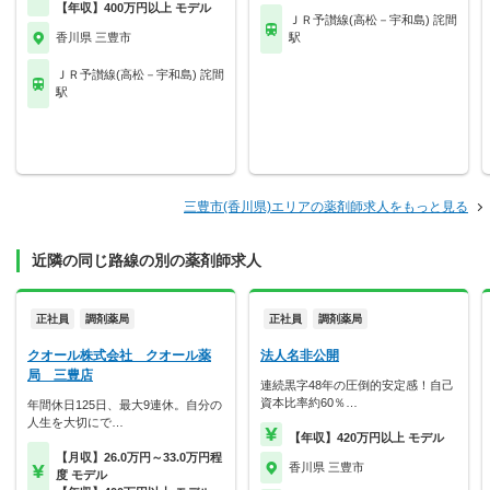
【年収】400万円以上 モデル
ＪＲ予讃線(高松－宇和島) 詫間
香川県 三豊市
駅
ＪＲ予讃線(高松－宇和島) 詫間
駅
三豊市(香川県)エリアの薬剤師求人をもっと見る
近隣の同じ路線の別の薬剤師求人
正社員
調剤薬局
正社員
調剤薬局
クオール株式会社 クオール薬
法人名非公開
局 三豊店
連続黒字48年の圧倒的安定感！自己
資本比率約60％…
年間休日125日、最大9連休。自分の
人生を大切にで…
【年収】420万円以上 モデル
【月収】26.0万円～33.0万円程
香川県 三豊市
度 モデル