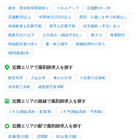
産休・育休取得実績有り
スキルアップ
店舗数10～29
店舗数30以上
年間休日120日以上
原則、引越しを伴う転勤なし
未経験者も応募可能
新卒も応募可能
住宅補助（手当）あり
残業月10ｈ以下
土日休み（相談可含む）
駅チカ
車通勤可
登録販売者の求人
夏～秋入職可
積極採用中の求人
WEB面接OK
近隣エリアで薬剤師求人を探す
観音寺市
さぬき市
東かがわ市
小豆郡小豆島町
木田郡三木町
綾歌郡宇多津町
近隣エリアの路線で薬剤師求人を探す
ＪＲ土讃線(高松－多度津)
ＪＲ予讃線(高松－宇和島)
近隣エリアの駅で薬剤師求人を探す
高瀬(香川)駅
詫間駅
本山(香川)駅