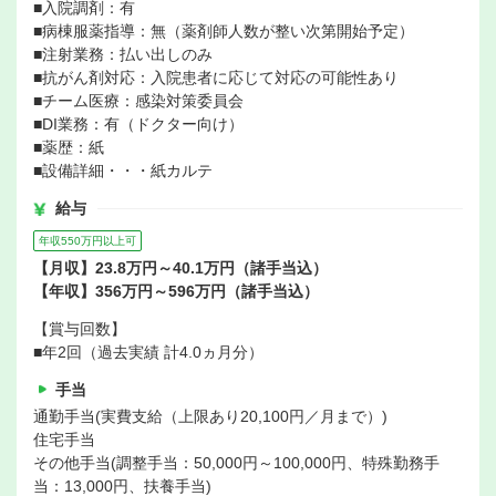
■入院調剤：有
■病棟服薬指導：無（薬剤師人数が整い次第開始予定）
■注射業務：払い出しのみ
■抗がん剤対応：入院患者に応じて対応の可能性あり
■チーム医療：感染対策委員会
■DI業務：有（ドクター向け）
■薬歴：紙
■設備詳細・・・紙カルテ
給与
年収550万円以上可
【月収】23.8万円～40.1万円（諸手当込）
【年収】356万円～596万円（諸手当込）
【賞与回数】
■年2回（過去実績 計4.0ヵ月分）
手当
通勤手当(実費支給（上限あり20,100円／月まで）)
住宅手当
その他手当(調整手当：50,000円～100,000円、特殊勤務手
当：13,000円、扶養手当)