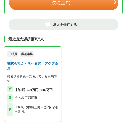
次に進む
求人を保存する
最近見た薬剤師求人
正社員
調剤薬局
株式会社ふくろう薬局 アクア薬
局
患者さまを第一に考えている薬局で
す
【年収】550万円～800万円
栃木県 宇都宮市
ＪＲ東北本線(上野－盛岡) 宇都
宮駅 他