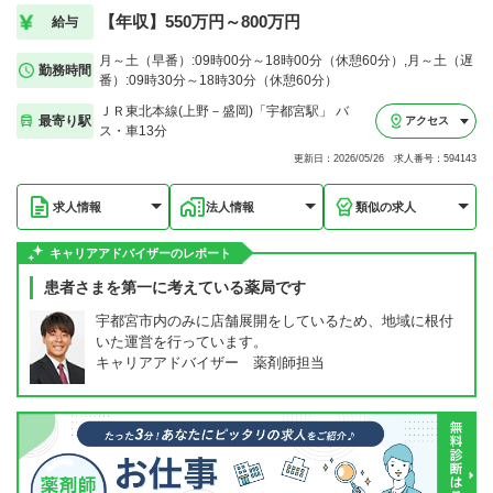
【年収】550万円～800万円
給与
月～土（早番）:09時00分～18時00分（休憩60分）,月～土（遅
勤務時間
番）:09時30分～18時30分（休憩60分）
ＪＲ東北本線(上野－盛岡)「宇都宮駅」 バ
最寄り駅
アクセス
ス・車13分
更新日：2026/05/26 求人番号：594143
求人情報
法人情報
類似の求人
キャリアアドバイザーのレポート
患者さまを第一に考えている薬局です
宇都宮市内のみに店舗展開をしているため、地域に根付
いた運営を行っています。
キャリアアドバイザー 薬剤師担当