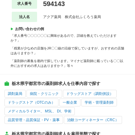
594143
求人番号
法人名
アクア薬局 株式会社ふくろう薬局
お問い合わせの例
「求人番号〇〇〇〇〇〇に興味があるので、詳細を教えていただけます
か？」
「残業が少なめの店舗をJR〇〇線の沿線で探していますが、おすすめの店舗
はありますか？」
「薬剤師の募集を都内で探しています。マイナビ薬剤師に載っている〇〇以
外におすすめの求人はありますか？」等々
栃木県宇都宮市の薬剤師求人を仕事内容で探す
調剤薬局
病院・クリニック
ドラッグストア（調剤併設）
ドラッグストア（OTCのみ）
一般企業
学術・管理薬剤師
メディカルライター、 MSL、 DI、学術
品質管理・品質保証・PV・薬事
治験コーディネーター（CRC）
栃木県宇都宮市の薬剤師求人を雇用形態で探す