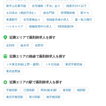
新卒も応募可能
住宅補助（手当）あり
残業月10ｈ以下
土日休み（相談可含む）
総合門前
管理職候補
駅チカ
車通勤可
在宅業務あり
登録販売者の求人
夏～秋入職可
ハイキャリア
積極採用中の求人
WEB面接OK
近隣エリアで薬剤師求人を探す
足利市
栃木市
佐野市
近隣エリアの路線で薬剤師求人を探す
ＪＲ東北本線(上野－盛岡)
ＪＲ日光線
東武宇都宮線
東武佐野線
近隣エリアの駅で薬剤師求人を探す
宇都宮駅
江曽島駅
岡本(栃木)駅
雀宮駅
鶴田駅
東武宇都宮駅
西川田駅
南宇都宮駅