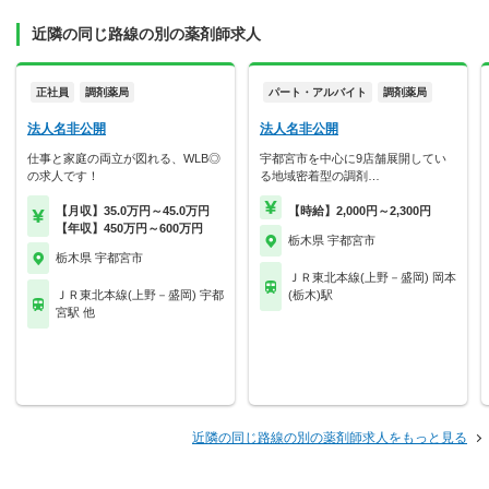
近隣の同じ路線の別の薬剤師求人
正社員
調剤薬局
パート・アルバイト
調剤薬局
法人名非公開
法人名非公開
仕事と家庭の両立が図れる、WLB◎
宇都宮市を中心に9店舗展開してい
の求人です！
る地域密着型の調剤…
【月収】35.0万円～45.0万円
【時給】2,000円～2,300円
【年収】450万円～600万円
栃木県 宇都宮市
栃木県 宇都宮市
ＪＲ東北本線(上野－盛岡) 岡本
ＪＲ東北本線(上野－盛岡) 宇都
(栃木)駅
宮駅 他
近隣の同じ路線の別の薬剤師求人をもっと見る