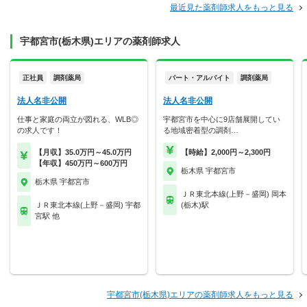
最近見た薬剤師求人をもっと見る
宇都宮市(栃木県)エリアの薬剤師求人
正社員
調剤薬局
パート・アルバイト
調剤薬局
法人名非公開
法人名非公開
仕事と家庭の両立が図れる、WLB◎
宇都宮市を中心に9店舗展開してい
の求人です！
る地域密着型の調剤…
【月収】35.0万円～45.0万円
【時給】2,000円～2,300円
【年収】450万円～600万円
栃木県 宇都宮市
栃木県 宇都宮市
ＪＲ東北本線(上野－盛岡) 岡本
ＪＲ東北本線(上野－盛岡) 宇都
(栃木)駅
宮駅 他
宇都宮市(栃木県)エリアの薬剤師求人をもっと見る