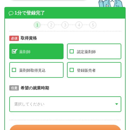
1分で登録完了
1
2
3
4
5
取得資格
必須
必須
薬剤師
認定薬剤師
薬剤師取得見込
登録販売者
取得予定年
希望の就業時期
必須
任意
年 3月