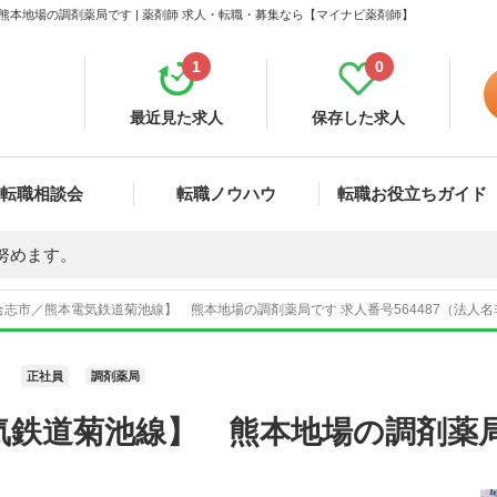
本地場の調剤薬局です | 薬剤師 求人・転職・募集なら【マイナビ薬剤師】
1
0
最近見た求人
保存した求人
転職相談会
転職ノウハウ
転職お役立ちガイド
努めます。
合志市／熊本電気鉄道菊池線】 熊本地場の調剤薬局です 求人番号564487（法人
正社員
調剤薬局
気鉄道菊池線】 熊本地場の調剤薬