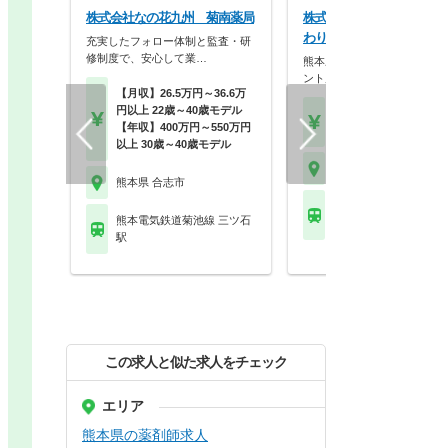
株式会社なの花九州 菊南薬局
株式会社ファーマダイワ 
わり薬局西合志店
充実したフォロー体制と監査・研
修制度で、安心して業…
熊本県を中心に九州圏内にド
ント展開。大手を母体…
【月収】26.5万円～36.6万
円以上 22歳～40歳モデル
【年収】450万円～60
【年収】400万円～550万円
30歳～モデル
以上 30歳～40歳モデル
熊本県 合志市
熊本県 合志市
熊本電気鉄道菊池線 再
熊本電気鉄道菊池線 三ツ石
療センター前駅
駅
この求人と似た求人をチェック
エリア
熊本県の薬剤師求人