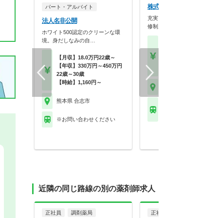
株式会社なの花九州 菊南
パート・アルバイト
充実したフォロー体制と監査
法人名非公開
修制度で、安心して業…
ホワイト500認定のクリーンな環
境。身だしなみの自…
【月収】26.5万円～36.
円以上 22歳～40歳モ
【月収】18.0万円22歳～
【年収】400万円～55
【年収】330万円～450万円
以上 30歳～40歳モデル
22歳～30歳
【時給】1,160円～
熊本県 合志市
熊本県 合志市
熊本電気鉄道菊池線 三
駅
※お問い合わせください
近隣の同じ路線の別の薬剤師求人
正社員
調剤薬局
正社員
調剤薬局