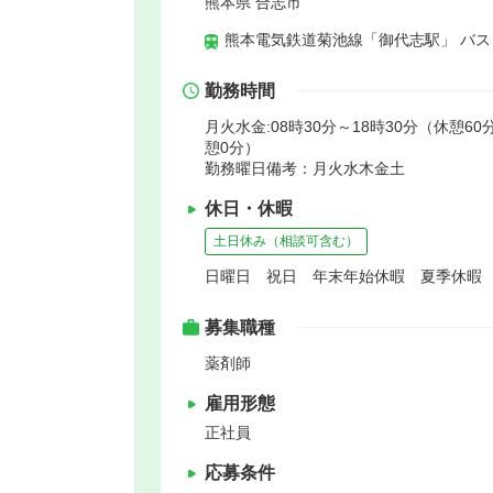
熊本県 合志市
熊本電気鉄道菊池線「御代志駅」 バス
勤務時間
月火水金:08時30分～18時30分（休憩60分
憩0分）
勤務曜日備考：月火水木金土
休日・休暇
土日休み（相談可含む）
日曜日 祝日 年末年始休暇 夏季休暇
募集職種
薬剤師
雇用形態
正社員
応募条件