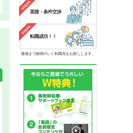
STEP3
面接・条件交渉
STEP4
転職成功！！
最後まで納得のいく転職先をお探しします。
希望の働き方
必須
正社員
パート(週4日～5日)