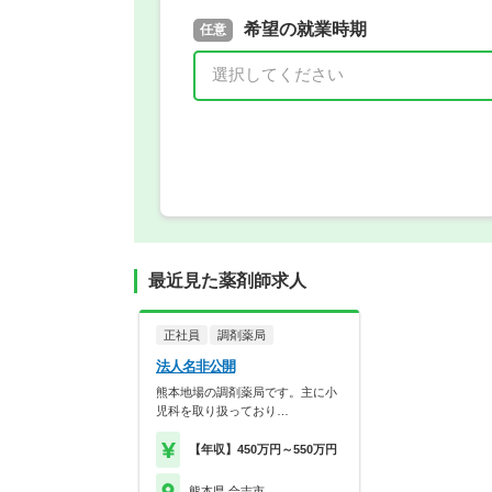
取得予定年
希望の就業時期
必須
任意
年 3月
最近見た薬剤師求人
正社員
調剤薬局
法人名非公開
熊本地場の調剤薬局です。主に小
児科を取り扱っており…
【年収】450万円～550万円
熊本県 合志市