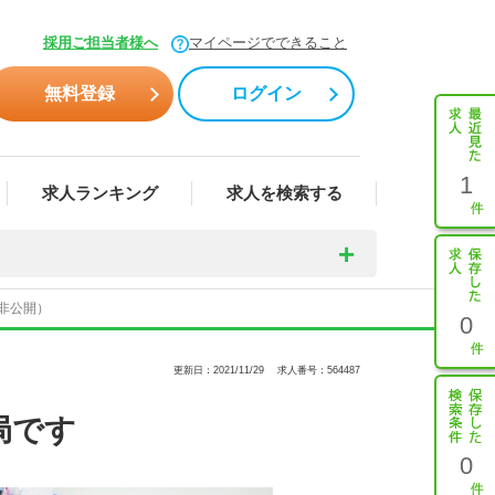
採用ご担当者様へ
マイページでできること
無料登録
ログイン
1
求人ランキング
求人を検索する
名非公開）
0
更新日：2021/11/29
求人番号：564487
局です
0