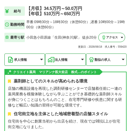
【月収】34.5万円～50.0万円
給与
【年収】510万円～650万円
早番:09時30分～18時30分（休憩60分）,遅番:10時00分～19時
勤務時間
00分（休憩60分）
最寄り駅
小田急小田原線「生田(神奈川)駅」 徒歩20分
アクセス
更新日：2026/06/18 求人番号：559420
求人情報
法人情報
類似の求人
クリエイト薬局 マリアンナ医大前店 株式…のポイント
薬剤師としてのスキルが高められる環境
店舗の機器設備を再現した調剤研修センターで店舗着任前に一連の
薬局業務を模擬体験しながら学ぶことができ基礎的な薬剤師スキル
が身につくことはもちろんのこと、在宅専門研修や疾患に関する研
修など幅広い知識の習得が可能な環境です。
住宅街立地を主体とした地域密着型の店舗スタイル
住宅街を中心に創業当初から出店を続け、現在では9割以上が住宅
街立地になりました。