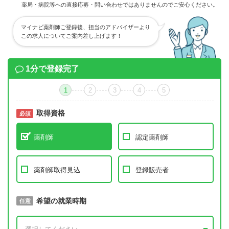
薬局・病院等への直接応募・問い合わせではありませんのでご安心ください。
マイナビ薬剤師ご登録後、担当のアドバイザーより
この求人についてご案内差し上げます！
1分で登録完了
1
2
3
4
5
取得資格
必須
必須
薬剤師
認定薬剤師
薬剤師取得見込
登録販売者
取得予定年
希望の就業時期
必須
任意