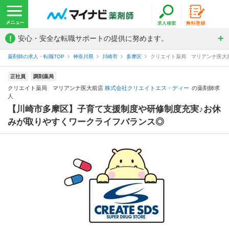
!
安心・安全な転職サポートの提供に努めます。
薬剤師の求人・転職TOP
神奈川県
川崎市
多摩区
クリエイト薬局 マリアンナ医大
正社員
調剤薬局
クリエイト薬局 マリアンナ医大前店
株式会社クリエイトエス・ディー
の薬剤師求
人
【川崎市多摩区】子育て支援制度や研修制度充実♪お休
みが取りやすくワークライフバランス◎