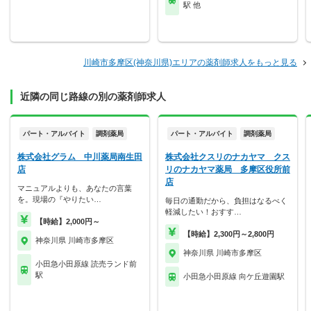
駅 他
川崎市多摩区(神奈川県)エリアの薬剤師求人をもっと見る
近隣の同じ路線の別の薬剤師求人
パート・アルバイト
調剤薬局
パート・アルバイト
調剤薬局
株式会社グラム 中川薬局南生田
株式会社クスリのナカヤマ クス
店
リのナカヤマ薬局 多摩区役所前
店
マニュアルよりも、あなたの言葉
を。現場の『やりたい…
毎日の通勤だから、負担はなるべく
軽減したい！おすす…
【時給】2,000円～
【時給】2,300円～2,800円
神奈川県 川崎市多摩区
神奈川県 川崎市多摩区
小田急小田原線 読売ランド前
駅
小田急小田原線 向ケ丘遊園駅