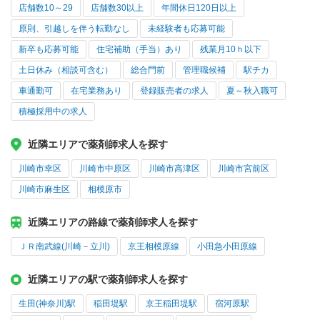
店舗数10～29
店舗数30以上
年間休日120日以上
原則、引越しを伴う転勤なし
未経験者も応募可能
新卒も応募可能
住宅補助（手当）あり
残業月10ｈ以下
土日休み（相談可含む）
総合門前
管理職候補
駅チカ
車通勤可
在宅業務あり
登録販売者の求人
夏～秋入職可
積極採用中の求人
近隣エリアで薬剤師求人を探す
川崎市幸区
川崎市中原区
川崎市高津区
川崎市宮前区
川崎市麻生区
相模原市
近隣エリアの路線で薬剤師求人を探す
ＪＲ南武線(川崎－立川)
京王相模原線
小田急小田原線
近隣エリアの駅で薬剤師求人を探す
生田(神奈川)駅
稲田堤駅
京王稲田堤駅
宿河原駅