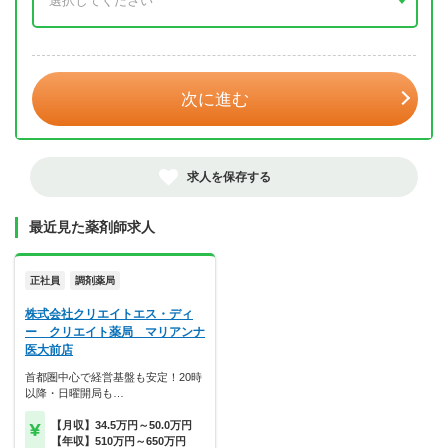
年 3月
次に進む
求人を保存する
最近見た薬剤師求人
正社員
調剤薬局
株式会社クリエイトエス・ディ
ー クリエイト薬局 マリアンナ
医大前店
首都圏中心で経営基盤も安定！20時
以降・日曜開局も…
【月収】34.5万円～50.0万円
【年収】510万円～650万円