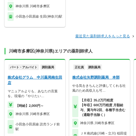
神奈川県 川崎市多摩区
小田急小田原線 生田(神奈川)駅
最近見た薬剤師求人をもっと見る
川崎市多摩区(神奈川県)エリアの薬剤師求人
パート・アルバイト
調剤薬局
正社員
調剤薬局
株式会社グラム 中川薬局南生田
株式会社矢野調剤薬局 本部
店
やる気をきちんと評価してくれる社
風のため高収入も可…
マニュアルよりも、あなたの言葉
を。現場の『やりたい…
【月収】35.2万円程度
【年収】600万円程度 月額給
【時給】2,000円～
与、賞与年2回、各種手当含む
神奈川県 川崎市多摩区
（通勤手当除く）
神奈川県 川崎市多摩区
小田急小田原線 読売ランド前
駅
ＪＲ南武線(川崎－立川) 稲田堤