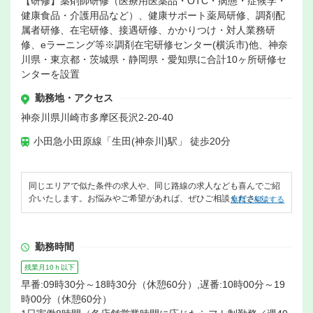
【研修】薬剤師研修（医療用医薬品・OTC・病態・症候学・
健康食品・介護用品など）、健康サポート薬局研修、調剤配
属者研修、在宅研修、接遇研修、かかりつけ・対人業務研
修、eラーニング等※調剤在宅研修センター(横浜市)他、神奈
川県・東京都・茨城県・静岡県・愛知県に合計10ヶ所研修セ
ンターを設置
勤務地・アクセス
神奈川県川崎市多摩区長沢2-20-40
小田急小田原線「生田(神奈川)駅」 徒歩20分
同じエリアで似た条件の求人や、同じ路線の求人なども喜んでご紹
介いたします。お悩みやご希望があれば、ぜひご相談ください。
無料で相談する
勤務時間
残業月10ｈ以下
早番:09時30分～18時30分（休憩60分）,遅番:10時00分～19
時00分（休憩60分）