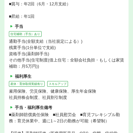
■賞与：年2回（6月・12月支給）
■昇給：年1回
手当
住宅補助（手当）あり
通勤手当(全額支給（当社規定による）)
残業手当(1分単位で支給)
資格手当(薬剤師手当)
その他手当(住宅制度(借上住宅：全額会社負担・もしくは家賃
補助：月5万円))
福利厚生
産休・育休取得実績有り
スキルアップ
雇用保険、労災保険、健康保険、厚生年金保険
社員持株会制度、社員割引制度
手当・福利厚生備考
■薬剤師賠償責任保険 ■社員慰労会 ■育児フレキシブル勤
務：育児休業中、週に1～2日の勤務が可能（希望制）