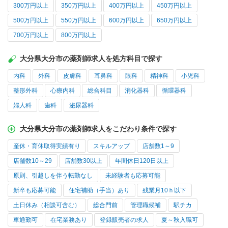
300万円以上
350万円以上
400万円以上
450万円以上
500万円以上
550万円以上
600万円以上
650万円以上
700万円以上
800万円以上
大分県大分市の薬剤師求人を処方科目で探す
内科
外科
皮膚科
耳鼻科
眼科
精神科
小児科
整形外科
心療内科
総合科目
消化器科
循環器科
婦人科
歯科
泌尿器科
大分県大分市の薬剤師求人をこだわり条件で探す
産休・育休取得実績有り
スキルアップ
店舗数1～9
店舗数10～29
店舗数30以上
年間休日120日以上
原則、引越しを伴う転勤なし
未経験者も応募可能
新卒も応募可能
住宅補助（手当）あり
残業月10ｈ以下
土日休み（相談可含む）
総合門前
管理職候補
駅チカ
車通勤可
在宅業務あり
登録販売者の求人
夏～秋入職可