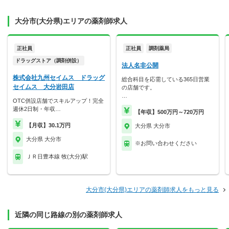
大分市(大分県)エリアの薬剤師求人
正社員
正社員
調剤薬局
ドラッグストア（調剤併設）
法人名非公開
株式会社九州セイムス ドラッグ
総合科目を応需している365日営業
セイムス 大分岩田店
の店舗です。
…
OTC併設店舗でスキルアップ！完全
週休2日制・年収…
【年収】500万円～720万円
【月収】30.1万円
大分県 大分市
大分県 大分市
※お問い合わせください
ＪＲ日豊本線 牧(大分)駅
大分市(大分県)エリアの薬剤師求人をもっと見る
近隣の同じ路線の別の薬剤師求人