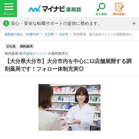
!
安心・安全な転職サポートの提供に努めます。
薬剤師の求人・転職TOP
大分県
大分市
府内薬局 株式会社ケンミンの薬剤師求人
正社員
調剤薬局
府内薬局
株式会社ケンミン
の薬剤師求人
【大分県大分市】大分市内を中心に12店舗展開する調
剤薬局です！フォロー体制充実◎