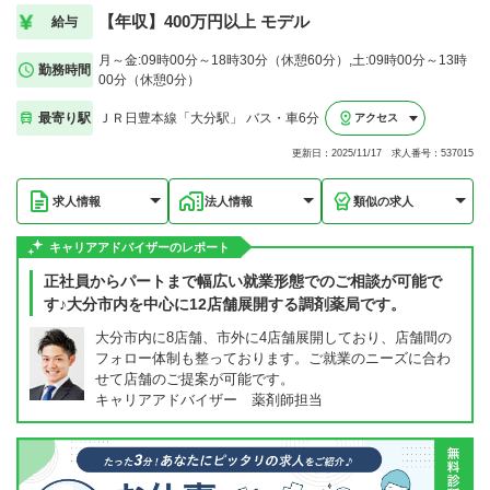
【年収】400万円以上 モデル
給与
月～金:09時00分～18時30分（休憩60分）,土:09時00分～13時
勤務時間
00分（休憩0分）
最寄り駅
ＪＲ日豊本線「大分駅」 バス・車6分
アクセス
更新日：2025/11/17 求人番号：537015
求人情報
法人情報
類似の求人
キャリアアドバイザーのレポート
正社員からパートまで幅広い就業形態でのご相談が可能で
す♪大分市内を中心に12店舗展開する調剤薬局です。
大分市内に8店舗、市外に4店舗展開しており、店舗間の
フォロー体制も整っております。ご就業のニーズに合わ
せて店舗のご提案が可能です。
キャリアアドバイザー 薬剤師担当