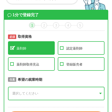
1分で登録完了
1
2
3
4
5
取得資格
必須
必須
薬剤師
認定薬剤師
薬剤師取得見込
登録販売者
取得予定年
希望の就業時期
必須
任意
年 3月