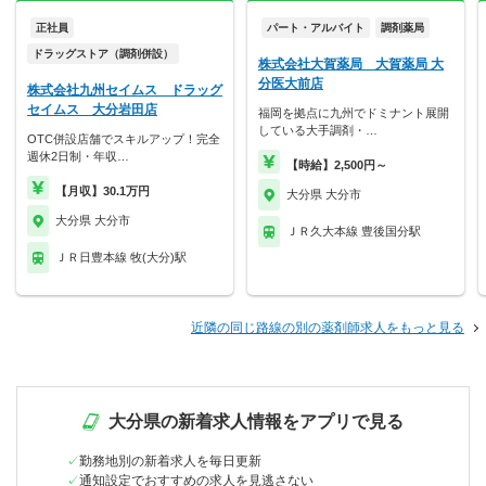
正社員
パート・アルバイト
調剤薬局
ドラッグストア（調剤併設）
株式会社大賀薬局 大賀薬局 大
分医大前店
株式会社九州セイムス ドラッグ
セイムス 大分岩田店
福岡を拠点に九州でドミナント展開
している大手調剤・…
OTC併設店舗でスキルアップ！完全
週休2日制・年収…
【時給】2,500円～
【月収】30.1万円
大分県 大分市
大分県 大分市
ＪＲ久大本線 豊後国分駅
ＪＲ日豊本線 牧(大分)駅
近隣の同じ路線の別の薬剤師求人をもっと見る
大分県の新着求人情報をアプリで見る
勤務地別の新着求人を毎日更新
通知設定でおすすめの求人を見逃さない