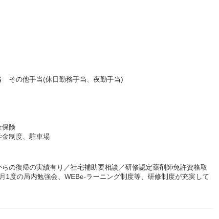
 その他手当(休日勤務手当、夜勤手当)
金保険
学金制度、駐車場
からの復帰の実績有り／社宅補助要相談／研修認定薬剤師免許資格取
月1度の局内勉強会、WEBe-ラーニング制度等、研修制度が充実して