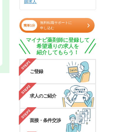
師求人
無料転職サポートに
簡単1分
申し込む
マイナビ薬剤師に登録して
希望通りの求人を
紹介してもらう！
STEP1
ご登録
STEP2
求人のご紹介
STEP3
面接・条件交渉