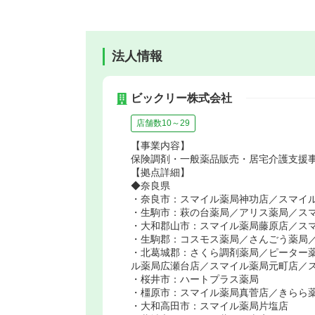
法人情報
ビックリー株式会社
店舗数10～29
【事業内容】
保険調剤・一般薬品販売・居宅介護支援
【拠点詳細】
◆奈良県
・奈良市：スマイル薬局神功店／スマイ
・生駒市：萩の台薬局／アリス薬局／ス
・大和郡山市：スマイル薬局藤原店／ス
・生駒郡：コスモス薬局／さんごう薬局
・北葛城郡：さくら調剤薬局／ピーター
ル薬局広瀬台店／スマイル薬局元町店／
・桜井市：ハートプラス薬局
・橿原市：スマイル薬局真菅店／きらら
・大和高田市：スマイル薬局片塩店