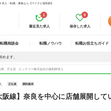
師 求人・転職・募集なら【マイナビ薬剤師】
1
0
最近見た求人
保存した求人
転職相談会
転職ノウハウ
転職お役立ちガイド
努めます。
薬局 尺土店 ビックリー株式会社の薬剤師求人
人
正社員
調剤薬局
大阪線】奈良を中心に店舗展開して