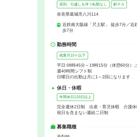
原則、引越しを伴う転勤なし
駅チカ
奈良県葛城市八川114
近鉄南大阪線「尺土駅」 徒歩7分／近
歩7分
勤務時間
残業月10ｈ以下
平日:08時45分～19時15分（休憩60分）,
週40時間シフト制
日曜日の出勤は月に1～2回になります
休日・休暇
年間休日120日以上
完全週休2日制 出産・育児休暇 介護休
祝日を含まない週給二日制
募集職種
薬剤師