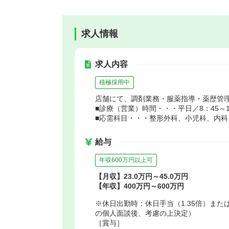
求人情報
求人内容
積極採用中
店舗にて、調剤業務・服薬指導・薬歴管
■診療（営業）時間・・・平日／8：45～19
■応需科目・・・整形外科、小児科、内科
給与
年収600万円以上可
【月収】23.0万円～45.0万円
【年収】400万円～600万円
※休日出勤時：休日手当（1.35倍）ま
の個人面談後、考慮の上決定）
［賞与］