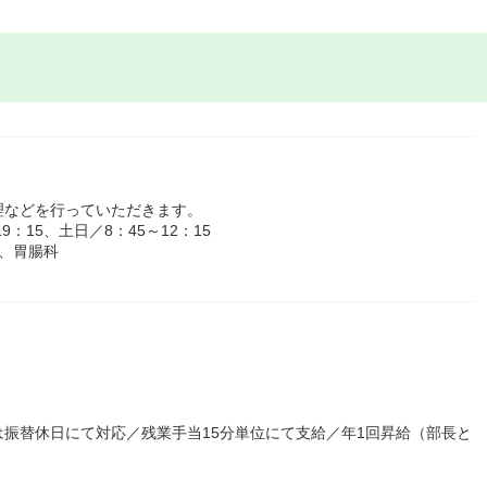
理などを行っていただきます。
：15、土日／8：45～12：15
、胃腸科
たは振替休日にて対応／残業手当15分単位にて支給／年1回昇給（部長と