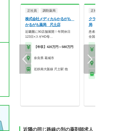
正社員
調剤薬局
正社員
調剤薬局
株式会社メディカルかるがも
クラフト株式会社 はなう
かるがも薬局 尺土店
局
近畿圏に90店舗展開！年間休日
患者様に寄り添う薬局を目指
123日×スギHD母…
全国各地に展開する調…
【年収】420万円～580万円
【年収】419万円～74
程度 24歳～30歳モデル
奈良県 葛城市
奈良県 葛城市
近鉄南大阪線 尺土駅 他
ＪＲ和歌山線 大和新庄
近隣の同じ路線の別の薬剤師求人