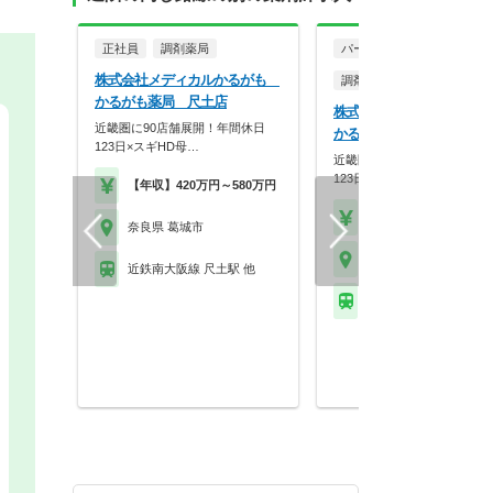
正社員
調剤薬局
パート・アルバイト
株式会社メディカルかるがも
調剤薬局
かるがも薬局 尺土店
株式会社メディカルかる
近畿圏に90店舗展開！年間休日
かるがも薬局 尺土店
123日×スギHD母…
近畿圏に90店舗展開！年間休
123日×スギHD母…
【年収】420万円～580万円
【時給】1,800円～
奈良県 葛城市
奈良県 葛城市
近鉄南大阪線 尺土駅 他
近鉄南大阪線 尺土駅 