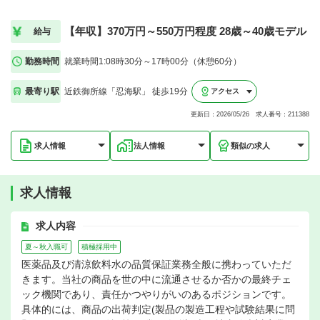
【年収】370万円～550万円程度 28歳～40歳モデル
給与
勤務時間
就業時間1:08時30分～17時00分（休憩60分）
最寄り駅
近鉄御所線「忍海駅」 徒歩19分
アクセス
更新日：2026/05/26 求人番号：211388
求人情報
法人情報
類似の求人
求人情報
求人内容
夏～秋入職可
積極採用中
医薬品及び清涼飲料水の品質保証業務全般に携わっていただ
きます。当社の商品を世の中に流通させるか否かの最終チェ
ック機関であり、責任かつやりがいのあるポジションです。
具体的には、商品の出荷判定(製品の製造工程や試験結果に問