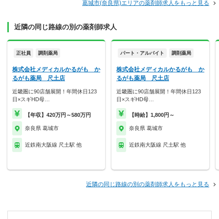
葛城市(奈良県)エリアの薬剤師求人をもっと見る
近隣の同じ路線の別の薬剤師求人
正社員
調剤薬局
パート・アルバイト
調剤薬局
株式会社メディカルかるがも か
株式会社メディカルかるがも か
るがも薬局 尺土店
るがも薬局 尺土店
近畿圏に90店舗展開！年間休日123
近畿圏に90店舗展開！年間休日123
日×スギHD母…
日×スギHD母…
【年収】420万円～580万円
【時給】1,800円～
奈良県 葛城市
奈良県 葛城市
近鉄南大阪線 尺土駅 他
近鉄南大阪線 尺土駅 他
近隣の同じ路線の別の薬剤師求人をもっと見る