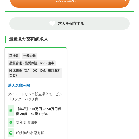
求人を保存する
最近見た薬剤師求人
正社員
一般企業
品質管理・品質保証・PV・薬事
臨床開発（QA、QC、DM、統計解析
など）
法人名非公開
ダイドードリンコ設立母体で、ビン
ドリンク・パウチ商…
【年収】370万円～550万円程
度 28歳～40歳モデル
奈良県 葛城市
近鉄御所線 忍海駅