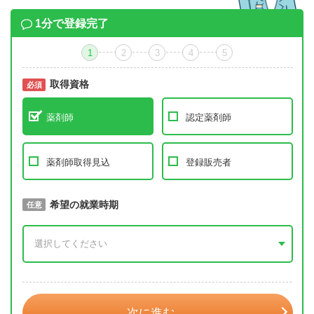
1分で登録完了
1
2
3
4
5
取得資格
必須
必須
薬剤師
認定薬剤師
薬剤師取得見込
登録販売者
取得予定年
希望の就業時期
必須
任意
年 3月
次に進む