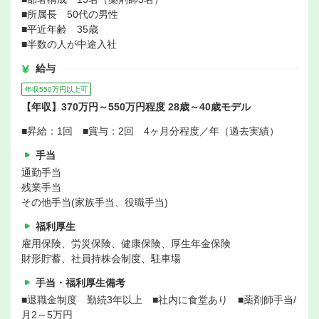
■所属長 50代の男性
■平近年齢 35歳
■半数の人が中途入社
給与
年収550万円以上可
【年収】370万円～550万円程度 28歳～40歳モデル
■昇給：1回 ■賞与：2回 4ヶ月分程度／年（過去実績）
手当
通勤手当
残業手当
その他手当(家族手当、役職手当)
福利厚生
雇用保険、労災保険、健康保険、厚生年金保険
財形貯蓄、社員持株会制度、駐車場
手当・福利厚生備考
■退職金制度 勤続3年以上 ■社内に食堂あり ■薬剤師手当/
月2～5万円