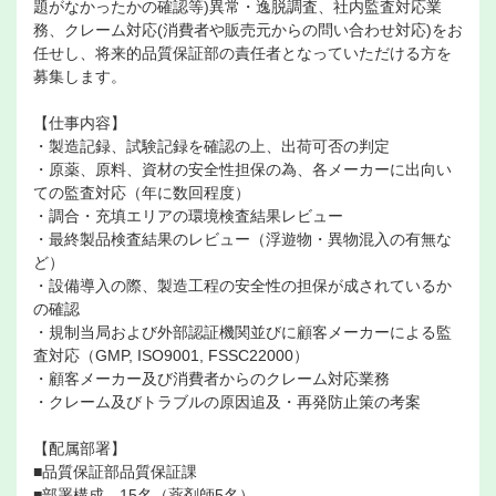
題がなかったかの確認等)異常・逸脱調査、社内監査対応業
務、クレーム対応(消費者や販売元からの問い合わせ対応)をお
任せし、将来的品質保証部の責任者となっていただける方を
募集します。
【仕事内容】
・製造記録、試験記録を確認の上、出荷可否の判定
・原薬、原料、資材の安全性担保の為、各メーカーに出向い
ての監査対応（年に数回程度）
・調合・充填エリアの環境検査結果レビュー
・最終製品検査結果のレビュー（浮遊物・異物混入の有無な
ど）
・設備導入の際、製造工程の安全性の担保が成されているか
の確認
・規制当局および外部認証機関並びに顧客メーカーによる監
査対応（GMP, ISO9001, FSSC22000）
・顧客メーカー及び消費者からのクレーム対応業務
・クレーム及びトラブルの原因追及・再発防止策の考案
【配属部署】
■品質保証部品質保証課
■部署構成 15名（薬剤師5名）