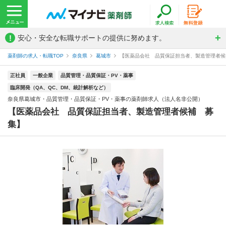
!
安心・安全な転職サポートの提供に努めます。
薬剤師の求人・転職TOP
奈良県
葛城市
【医薬品会社 品質保証担当者、製造管理者候補
正社員
一般企業
品質管理・品質保証・PV・薬事
臨床開発（QA、QC、DM、統計解析など）
奈良県葛城市・品質管理・品質保証・PV・薬事の薬剤師求人（法人名非公開）
【医薬品会社 品質保証担当者、製造管理者候補 募
集】