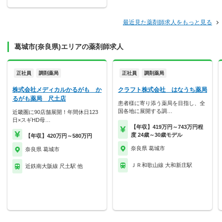
最近見た薬剤師求人をもっと見る
葛城市(奈良県)エリアの薬剤師求人
正社員
調剤薬局
正社員
調剤薬局
株式会社メディカルかるがも か
クラフト株式会社 はなうち薬局
るがも薬局 尺土店
患者様に寄り添う薬局を目指し、全
国各地に展開する調…
近畿圏に90店舗展開！年間休日123
日×スギHD母…
【年収】419万円～743万円程
度 24歳～30歳モデル
【年収】420万円～580万円
奈良県 葛城市
奈良県 葛城市
ＪＲ和歌山線 大和新庄駅
近鉄南大阪線 尺土駅 他