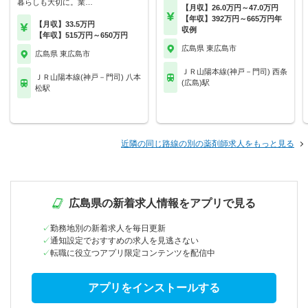
暮らしも大切に。業…
【月収】26.0万円～47.0万円
【年収】392万円～665万円年
【月収】33.5万円
収例
【年収】515万円～650万円
広島県 東広島市
広島県 東広島市
ＪＲ山陽本線(神戸－門司) 西条
ＪＲ山陽本線(神戸－門司) 八本
(広島)駅
松駅
近隣の同じ路線の別の薬剤師求人をもっと見る
広島県の新着求人情報をアプリで見る
勤務地別の新着求人を毎日更新
通知設定でおすすめの求人を見逃さない
転職に役立つアプリ限定コンテンツを配信中
アプリをインストールする