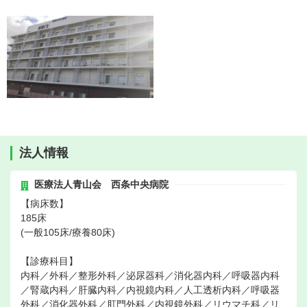
法人情報
医療法人青山会 西条中央病院
【病床数】
185床
(一般105床/療養80床)
【診療科目】
内科／外科／整形外科／泌尿器科／消化器内科／呼吸器内科
／腎蔵内科／肝臓内科／内視鏡内科／人工透析内科／呼吸器
外科／消化器外科／肛門外科／内視鏡外科／リウマチ科／リ