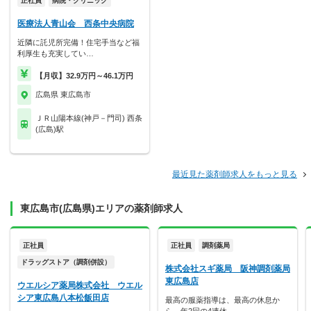
正社員
病院・クリニック
医療法人青山会 西条中央病院
近隣に託児所完備！住宅手当など福
利厚生も充実してい…
【月収】32.9万円～46.1万円
広島県 東広島市
ＪＲ山陽本線(神戸－門司) 西条
(広島)駅
最近見た薬剤師求人をもっと見る
東広島市(広島県)エリアの薬剤師求人
正社員
正社員
調剤薬局
ドラッグストア（調剤併設）
株式会社スギ薬局 阪神調剤薬局
東広島店
ウエルシア薬局株式会社 ウエル
シア東広島八本松飯田店
最高の服薬指導は、最高の休息か