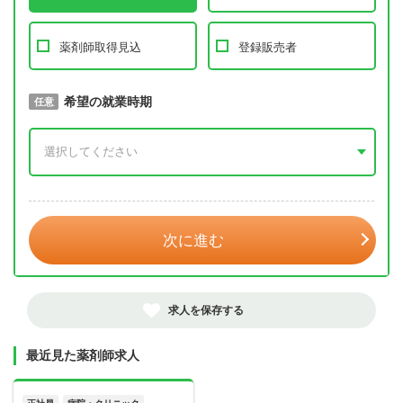
薬剤師取得見込
登録販売者
取得予定年
希望の就業時期
必須
任意
年 3月
次に進む
求人を保存する
最近見た薬剤師求人