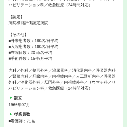
ハビリテーション科／救急医療（24時間対応）
【認定】
病院機能評価認定病院
【その他】
■外来患者数：180名/日平均
■入院患者数：160名/日平均
■在院日数：20日/名平均
■手術件数：15件/月平均
内科／外科／整形外科／泌尿器科／消化器内科／呼吸器内科
／腎蔵内科／肝臓内科／内視鏡内科／人工透析内科／呼吸器
外科／消化器外科／肛門外科／内視鏡外科／リウマチ科／リ
ハビリテーション科／救急医療（24時間対応）
設立
1966年07月
従業員数
■看護師：71名