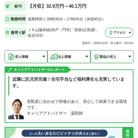
【月収】32.9万円～46.1万円
給与
勤務時間
就業時間１:08時30分～17時45分（休憩45分）
ＪＲ山陽本線(神戸－門司)「西条(広島)駅」
最寄り駅
アクセス
徒歩10分
更新日：2025/12/25 求人番号：531316
求人情報
法人情報
類似の求人
キャリアアドバイザーのレポート
近隣に託児所完備！住宅手当など福利厚生も充実していま
す。
習熟度に合わせて研修があり、安心して就業できる環境
です。
キャリアアドバイザー 薬剤師