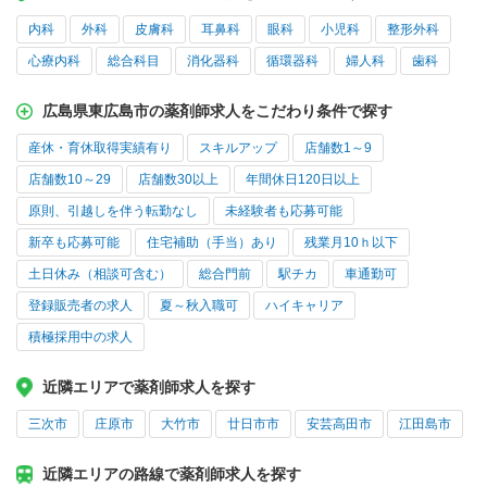
内科
外科
皮膚科
耳鼻科
眼科
小児科
整形外科
心療内科
総合科目
消化器科
循環器科
婦人科
歯科
広島県東広島市の薬剤師求人をこだわり条件で探す
産休・育休取得実績有り
スキルアップ
店舗数1～9
店舗数10～29
店舗数30以上
年間休日120日以上
原則、引越しを伴う転勤なし
未経験者も応募可能
新卒も応募可能
住宅補助（手当）あり
残業月10ｈ以下
土日休み（相談可含む）
総合門前
駅チカ
車通勤可
登録販売者の求人
夏～秋入職可
ハイキャリア
積極採用中の求人
近隣エリアで薬剤師求人を探す
三次市
庄原市
大竹市
廿日市市
安芸高田市
江田島市
近隣エリアの路線で薬剤師求人を探す