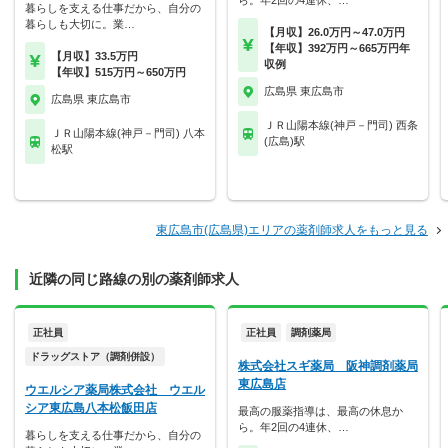
ら。年2回の4連休、…
暮らしを支える仕事だから、自分の
暮らしも大切に。業…
【月収】26.0万円～47.0万円
【年収】392万円～665万円年
【月収】33.5万円
収例
【年収】515万円～650万円
広島県 東広島市
広島県 東広島市
ＪＲ山陽本線(神戸－門司) 西条
ＪＲ山陽本線(神戸－門司) 八本
(広島)駅
松駅
東広島市(広島県)エリアの薬剤師求人をもっと見る
近隣の同じ路線の別の薬剤師求人
正社員
正社員
調剤薬局
ドラッグストア（調剤併設）
株式会社スギ薬局 阪神調剤薬局
東広島店
ウエルシア薬局株式会社 ウエル
シア東広島八本松飯田店
最高の服薬指導は、最高の休息か
ら。年2回の4連休、…
暮らしを支える仕事だから、自分の