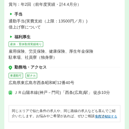
賞与：年2回（前年度実績・計4.4月分）
手当
通勤手当(実費支給（上限：13500円／月）)
借上げ寮について
福利厚生
産休・育休取得実績有り
雇用保険、労災保険、健康保険、厚生年金保険
駐車場、社員寮（独身寮）
勤務地・アクセス
車通勤可
駅チカ
広島県東広島市西条昭和町12番40号
ＪＲ山陽本線(神戸－門司)「西条(広島)駅」 徒歩10分
同じエリアで似た条件の求人や、同じ路線の求人なども喜んでご紹
介いたします。お悩みやご希望があれば、ぜひご相談ください。
無料で相談する